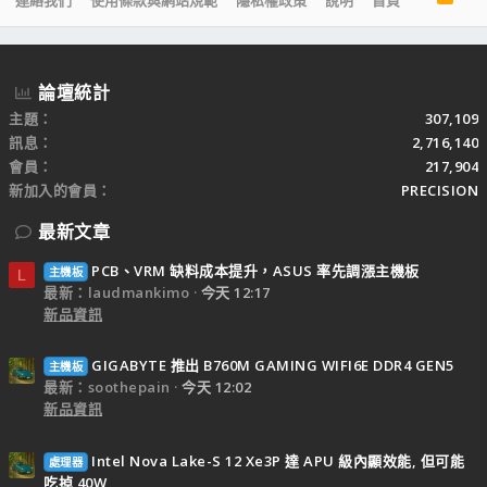
連絡我們
使用條款與網站規範
隱私權政策
說明
首頁
S
S
論壇統計
主題
307,109
訊息
2,716,140
會員
217,904
新加入的會員
PRECISION
最新文章
PCB、VRM 缺料成本提升，ASUS 率先調漲主機板
主機板
L
最新：laudmankimo
今天 12:17
新品資訊
GIGABYTE 推出 B760M GAMING WIFI6E DDR4 GEN5
主機板
最新：soothepain
今天 12:02
新品資訊
Intel Nova Lake-S 12 Xe3P 達 APU 級內顯效能, 但可能
處理器
吃掉 40W