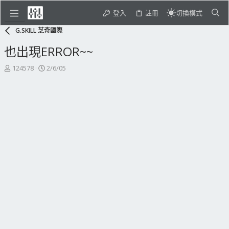
登入
註冊
切換模式
G.SKILL 芝奇國際
也出現ERROR~~
主
開
124578
2/6/05
題
始
發
日
起
期
人