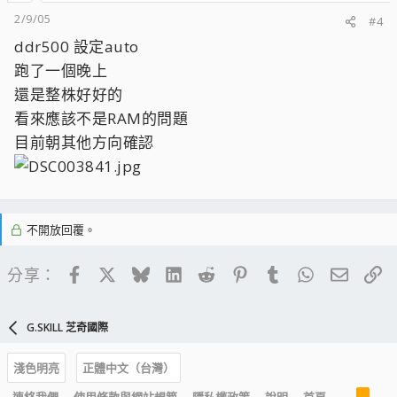
2/9/05
#4
ddr500 設定auto
跑了一個晚上
還是整株好好的
看來應該不是RAM的問題
目前朝其他方向確認
不開放回覆。
Facebook
X
Bluesky
LinkedIn
Reddit
Pinterest
Tumblr
WhatsApp
電子郵
連
分享：
G.SKILL 芝奇國際
淺色明亮
正體中文（台灣）
R