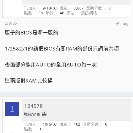
已加入
9/18/03
訊息
3,667
互動分數
0
點數
36
年齡
48
網站
造訪網站
2/8/05
#3
版子的BIOS是哪一版的
1/25&2/1的請把BIOS有關RAM的部份只調前六項
後面部分能用AUTO的全用AUTO跑一次
這兩版對RAM比較操
124578
1
進階會員
已加入
10/6/03
訊息
102
互動分數
0
點數
0