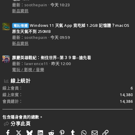
最新：soothepain
今天 10:23
新品資訊
Windows 11 天氣 App 竟吃掉 1.2GB 記憶體？macOS
電玩/軟體
原生天氣不到 250MB
最新：soothepain
今天 09:59
新品資訊
霹靂英雄戰紀：刜伐世界─第３９章─搶先看
最新：lawrence11
昨天 12:00
電玩 / 影視 / 音樂
線上統計
線上會員
6
線上來賓
14,380
會員總計
14,386
包含隱身會員的總數。
分享此頁
Facebook
X
Bluesky
LinkedIn
Reddit
Pinterest
Tumblr
WhatsApp
電子郵件
連結