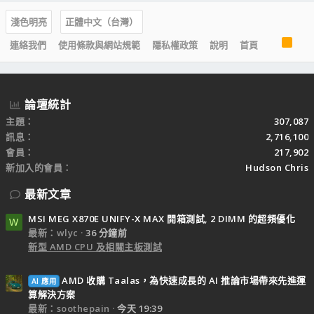
淺色明亮
正體中文（台灣）
R
連絡我們
使用條款與網站規範
隱私權政策
說明
首頁
S
S
論壇統計
主題
307,087
訊息
2,716,100
會員
217,902
新加入的會員
Hudson Chris
最新文章
MSI MEG X870E UNIFY-X MAX 開箱測試, 2 DIMM 的超頻優化
W
最新：wlyc
36 分鐘前
新型 AMD CPU 及相關主板測試
AMD 收購 Taalas，為快速成長的 AI 推論市場帶來先進運
AI 應用
算解決方案
最新：soothepain
今天 19:39