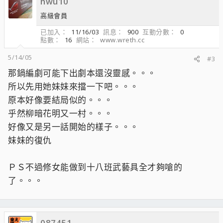
hwu10
高級會員
已加入
11/16/03
訊息
900
互動分數
0
點數
16
網站
www.wreth.cc
5/14/05
#3
那鍋編劇可能下出劇本還沒靈感。。。
所以先用她妹妹來擋一下吧。。。
原本好像要結局似的。。。
乎然柳暗花明又一村。。。
好像又是另一話開始的樣子。。。
妹妹的復仇
ＰＳ不過修女能做到十八班武藝具全才夠嗆的
了。。。
087451