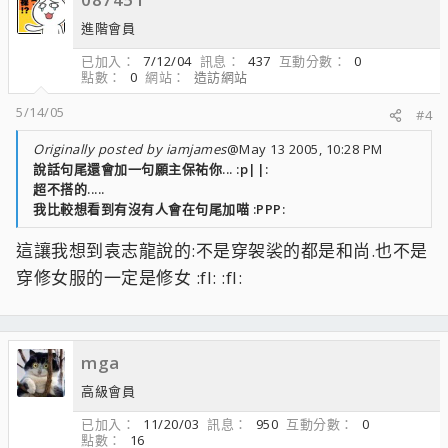
進階會員
已加入
7/12/04
訊息
437
互動分數
0
點數
0
網站
造訪網站
5/14/05
#4
Originally posted by iamjames
@May 13 2005, 10:28 PM
說話句尾還會加一句願主保祐你... :p||:
超不搭的.....
我比較想看到有沒有人會在句尾加喵 :PPP:
這讓我想到袁志龍說的:不是穿袈裟的都是和尚.也不是
穿修女服的一定是修女 :fl: :fl:
mga
高級會員
已加入
11/20/03
訊息
950
互動分數
0
點數
16