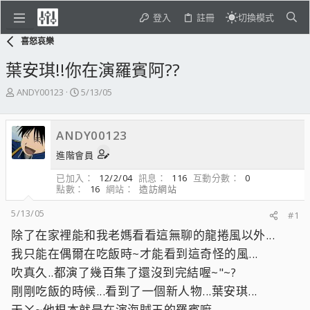
登入
註冊
切換模式
喜怒哀樂
葉安琪!!你在演羅賓阿??
主
開
ANDY00123
5/13/05
題
始
發
日
起
期
ANDY00123
人
進階會員
已加入
12/2/04
訊息
116
互動分數
0
點數
16
網站
造訪網站
5/13/05
#1
除了在家裡能和我老媽看看這無聊的龍捲風以外...
我只能在偶爾在吃飯時~才能看到這奇怪的風...
吹真久..都演了幾百集了還沒到完結喔~"~?
剛剛吃飯的時候...看到了一個新人物...葉安琪...
天ㄚ~他根本就是在演海賊王的羅賓嘛...