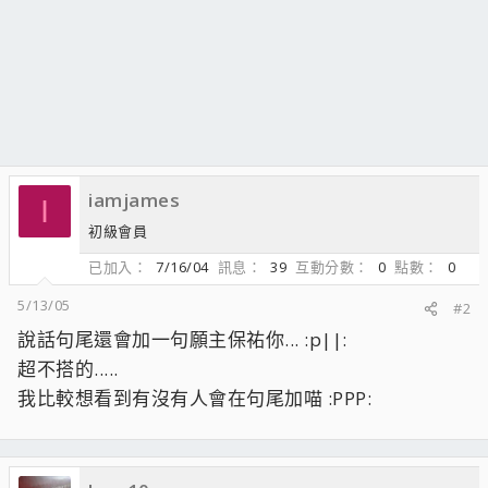
iamjames
I
初級會員
已加入
7/16/04
訊息
39
互動分數
0
點數
0
5/13/05
#2
說話句尾還會加一句願主保祐你... :p||:
超不搭的.....
我比較想看到有沒有人會在句尾加喵 :PPP: