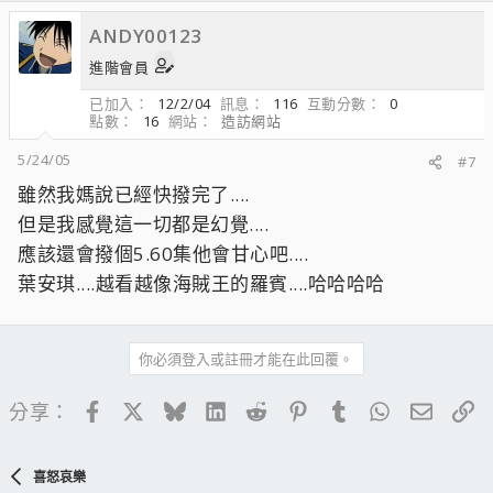
ANDY00123
進階會員
已加入
12/2/04
訊息
116
互動分數
0
點數
16
網站
造訪網站
5/24/05
#7
雖然我媽說已經快撥完了....
但是我感覺這一切都是幻覺....
應該還會撥個5.60集他會甘心吧....
葉安琪....越看越像海賊王的羅賓....哈哈哈哈
你必須登入或註冊才能在此回覆。
Facebook
X
Bluesky
LinkedIn
Reddit
Pinterest
Tumblr
WhatsApp
電子郵
連
分享：
喜怒哀樂