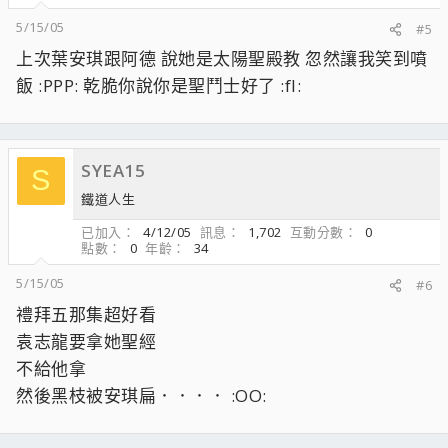
5/15/05
#5
上次葉安琪跟阿德 說她是太陽聖殿教 忽然讓我笑到噴
飯 :PPP: 乾脆你說你是聖鬥士好了 :fl:
SYEA15
S
鐵道人生
已加入
4/12/05
訊息
1,702
互動分數
0
點數
0
年齡
34
5/15/05
#6
禮拜五那集超好看
袁志龍要拿她聖經
不給他拿
然後黑枝被安琪扁．．．． :OO: