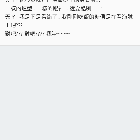
一樣的造型...一樣的眼神....還耍酷咧= ="
天ㄚ~我是不是看錯了...我剛剛吃飯的時候是在看海賊
王吧???
對吧??? 對吧???? 我暈~~~~