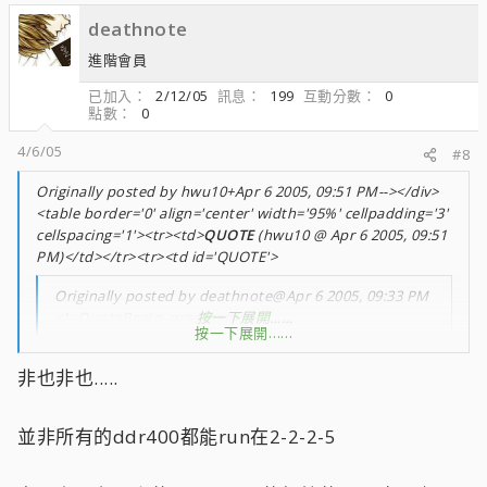
deathnote
進階會員
已加入
2/12/05
訊息
199
互動分數
0
點數
0
4/6/05
#8
Originally posted by hwu10+Apr 6 2005, 09:51 PM--></div>
<table border='0' align='center' width='95%' cellpadding='3'
cellspacing='1'><tr><td>
QUOTE
(hwu10 @ Apr 6 2005, 09:51
PM)</td></tr><tr><td id='QUOTE'>
Originally posted by deathnote@Apr 6 2005, 09:33 PM
<!--QuoteBegin-supersonic
按一下展開……
按一下展開……
@Apr 6 2005, 07:39 PM
非也非也.....
mooon BH-5就是欠電 :PPP:
手中也是2條BH-5跟2條DT-D43
現在換BH-5上陣2.9V DDR446 CL2-2-2-5 :MMM:
按一下展開……
並非所有的ddr400都能run在2-2-2-5