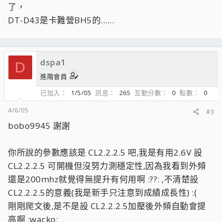
了，
DT-D43是卡難營BH5的......
dspa1
D
進階會員
已加入
1/5/05
訊息
265
互動分數
0
點數
0
4/6/05
#3
bobo9945 謝謝
你所說的參數應該是 CL2.2.2.5 吧,我是有用2.6V 設
CL2.2.2.5 可開機但沒努力測穩定性,因為我看到外頻
還是200mhz就覺得無提升有何用啊 :??: ,不清楚設
CL2.2.2.5的意義(我是新手只注意到成績成長性) :(
剛剛爬文後,是不是設 CL2.2.2.5加壓後外頻自動會提
高啊 :wacko: