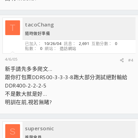
tacoChang
T
隨時做好準備
已加入
10/26/04
訊息
2,691
互動分數
0
點數
0
網站
造訪網站
4/6/05
#4
新手請先多多爬文...
跟你打包票DDR500-3-3-3-8跑大部分測試絕對輸給
DDR400-2-2-2-5
不是數大就是好...
明訓在前,視若無睹?
supersonic
S
進階會員