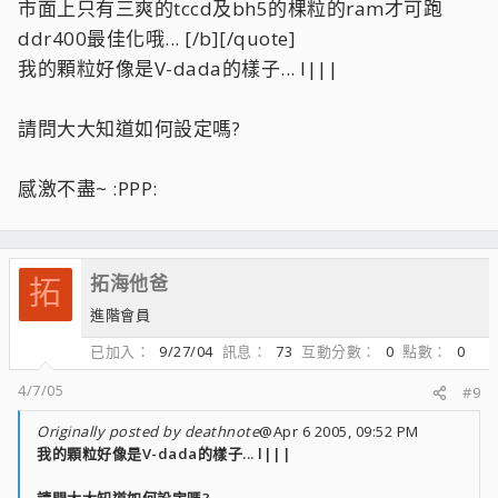
是只要DDR400調CL 2-2-2-5就比較好超嗎?
市面上只有三爽的tccd及bh5的棵粒的ram才可跑
ddr400最佳化哦... [/b][/quote]
還是要看什麼廠牌? :blink:
我的顆粒好像是V-dada的樣子... l|||
小弟在這方面還是非常的笨拙 :|||:
請問大大知道如何設定嗎?
感激不盡~ :PPP:
拓海他爸
拓
進階會員
已加入
9/27/04
訊息
73
互動分數
0
點數
0
4/7/05
#9
Originally posted by deathnote
@Apr 6 2005, 09:52 PM
我的顆粒好像是V-dada的樣子... l|||
請問大大知道如何設定嗎?