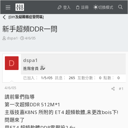
登入
註冊
切換模式
[DIY及疑難雜症發問區]
新手超頻DDR一問
主
開
dspa1
4/6/05
題
始
發
日
起
期
dspa1
人
D
進階會員
已加入
1/5/05
訊息
265
互動分數
0
點數
0
4/6/05
#1
請前輩們指導
第一次超頻DDR 512M*1
主版技嘉K8NS 所附的 ET4 超頻軟體,未更改bois下!
問題來了
用ET4 超頻軟體DDR電壓設2.6v