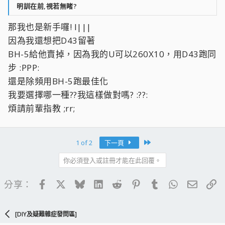
明訓在前,視若無睹?
那我也是新手囉! l|||
因為我還想把D43留著
BH-5給他賣掉，因為我的U可以260X10，用D43跑同
步 :PPP:
還是除頻用BH-5跑最佳化
我要選擇哪一種??我這樣做對嗎? :??:
煩請前輩指教 ;rr;
Last
1 of 2
下一頁
你必須登入或註冊才能在此回覆。
Facebook
X
Bluesky
LinkedIn
Reddit
Pinterest
Tumblr
WhatsApp
電子郵
連
分享：
[DIY及疑難雜症發問區]