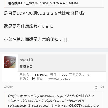
現在換BH-5上陣2.9V DDR446 CL2-2-2-5 :MMM:
是只要DDR400調CL 2-2-2-5就比較好超嗎?
還是要看什麼廠牌? :blink:
小弟在這方面還是非常的笨拙 :|||:
hwu10
高級會員
已加入
11/16/03
訊息
900
互動分數
0
點數
16
網站
www.wreth.cc
4/6/05
#7
Originally posted by deathnote+Apr 6 2005, 09:33 PM-->
</div><table border='0' align='center' width='95%'
cellpadding='3' cellspacing='1'><tr><td>
QUOTE
(deathnote