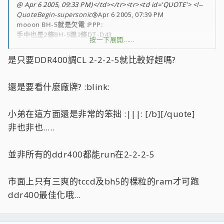
@ Apr 6 2005, 09:33 PM)</td></tr><tr><td id='QUOTE'> <!--
QuoteBegin-supersonic
@Apr 6 2005, 07:39 PM
mooon BH-5就是欠電 :PPP:
手中也是2條BH-5跟2條DT-D43
按一下展開……
現在換BH-5上陣2.9V DDR446 CL2-2-2-5 :MMM:
是只要DDR400調CL 2-2-2-5就比較好超嗎?
還是要看什麼廠牌? :blink:
小弟在這方面還是非常的笨拙 :|||: [/b][/quote]
非也非也.....
並非所有的ddr400都能run在2-2-2-5
市面上只有三爽的tccd及bh5的棵粒的ram才可跑
ddr400最佳化哦...