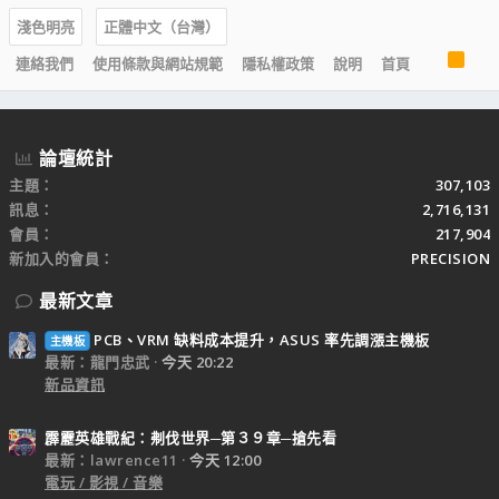
淺色明亮
正體中文（台灣）
R
連絡我們
使用條款與網站規範
隱私權政策
說明
首頁
S
S
論壇統計
主題
307,103
訊息
2,716,131
會員
217,904
新加入的會員
PRECISION
最新文章
PCB、VRM 缺料成本提升，ASUS 率先調漲主機板
主機板
最新：龍門忠武
今天 20:22
新品資訊
霹靂英雄戰紀：刜伐世界─第３９章─搶先看
最新：lawrence11
今天 12:00
電玩 / 影視 / 音樂