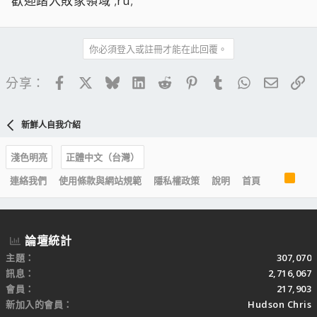
歡迎踏入敗家領域 ;ru;
你必須登入或註冊才能在此回覆。
Facebook
X
Bluesky
LinkedIn
Reddit
Pinterest
Tumblr
WhatsApp
電子郵
連
分享：
新鮮人自我介紹
淺色明亮
正體中文（台灣）
R
連絡我們
使用條款與網站規範
隱私權政策
說明
首頁
S
S
論壇統計
主題
307,070
訊息
2,716,067
會員
217,903
新加入的會員
Hudson Chris