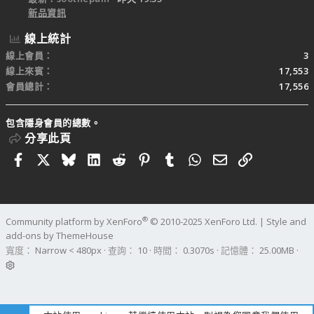
新品資訊
線上統計
線上會員
3
線上來賓
17,553
會員總計
17,556
包含隱身會員的總數。
分享此頁
Facebook
X
Bluesky
LinkedIn
Reddit
Pinterest
Tumblr
WhatsApp
電子郵件
連結
®
Community platform by XenForo
© 2010-2025 XenForo Ltd.
|
Style and
add-ons by ThemeHouse
寬度
查詢
10
時間
0.3070s
記憶體
25.00MB