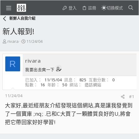
登入
註冊
切換模式
新鮮人自我介紹
新人報到!
主
開
rivara
11/24/04
題
始
發
日
起
期
rivara
R
人
我要出去爽一下
已加入
11/15/04
訊息
825
互動分數
0
點數
16
年齡
50
網站
造訪網站
11/24/04
#1
大家好,最近經朋友介紹發現這個網站,真是讓我發覺到
了一個寶庫 ;nq; .已和C大買了一顆體質良好的U,將會
把它帶回家好好學習!