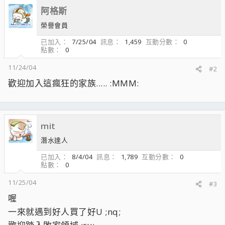
阿格斯
榮譽會員
已加入
7/25/04
訊息
1,459
互動分數
0
點數
0
11/24/04
#2
歡迎加入這瘋狂的家族..... :MMM:
mit
潛水達人
已加入
8/4/04
訊息
1,789
互動分數
0
點數
0
11/25/04
#3
喔
一來就遇到好人買了好U ;nq;