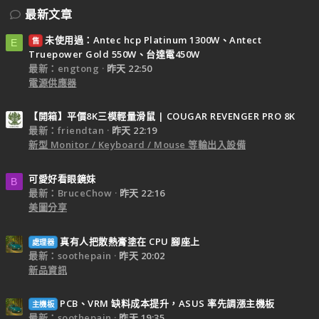
最新文章
未使用過：Antec hcp Platinum 1300W、Antect
售
E
Truepower Gold 550W、台達電450W
最新：engtong
昨天 22:50
電源供應器
【開箱】平價8K三模輕量滑鼠 | COUGAR REVENGER PRO 8K
最新：friendtan
昨天 22:19
新型 Monitor / Keyboard / Mouse 等輸出入設備
可愛好看眼鏡妹
B
最新：BruceChow
昨天 22:16
美圖分享
真有人把散熱膏塗在 CPU 腳座上
處理器
最新：soothepain
昨天 20:02
新品資訊
PCB、VRM 缺料成本提升，ASUS 率先調漲主機板
主機板
最新：soothepain
昨天 19:35