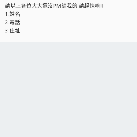
請以上各位大大還沒PM給我的,請趕快唷!!
1.姓名
2.電話
3.住址