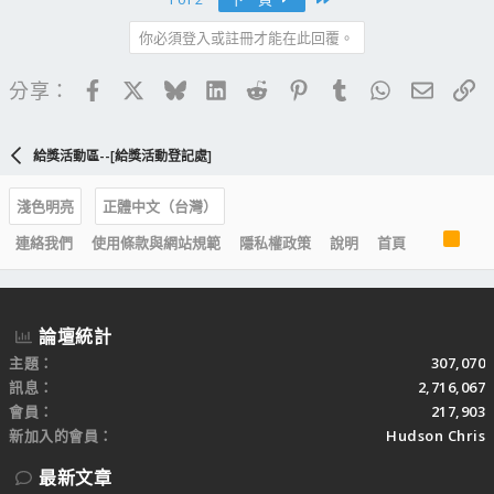
你必須登入或註冊才能在此回覆。
Facebook
X
Bluesky
LinkedIn
Reddit
Pinterest
Tumblr
WhatsApp
電子郵
連
分享：
給獎活動區--[給獎活動登記處]
淺色明亮
正體中文（台灣）
R
連絡我們
使用條款與網站規範
隱私權政策
說明
首頁
S
S
論壇統計
主題
307,070
訊息
2,716,067
會員
217,903
新加入的會員
Hudson Chris
最新文章