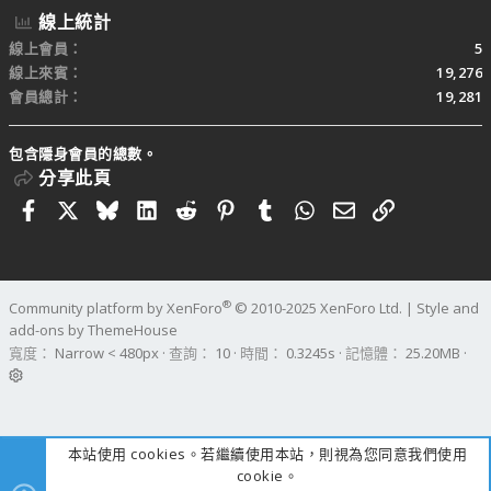
線上統計
線上會員
5
線上來賓
19,276
會員總計
19,281
包含隱身會員的總數。
分享此頁
Facebook
X
Bluesky
LinkedIn
Reddit
Pinterest
Tumblr
WhatsApp
電子郵件
連結
®
Community platform by XenForo
© 2010-2025 XenForo Ltd.
|
Style and
add-ons by ThemeHouse
寬度
查詢
10
時間
0.3245s
記憶體
25.20MB
本站使用 cookies。若繼續使用本站，則視為您同意我們使用
cookie。