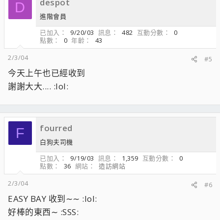
despot
D
進階會員
已加入
9/20/03
訊息
482
互動分數
0
點數
0
年齡
43
2/3/04
#5
今天上午也已經收到
謝謝大大.... :lol:
fourred
F
白狗夫司機
已加入
9/19/03
訊息
1,359
互動分數
0
點數
36
網站
造訪網站
2/3/04
#6
EASY BAY 收到∼∼ :lol:
好棒的東西∼ :SSS: