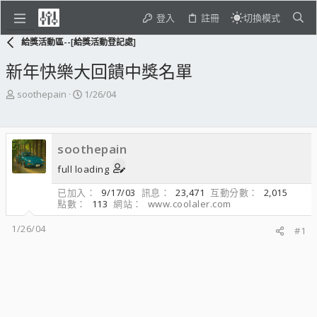
登入
註冊
切換模式
給獎活動區--[給獎活動登記處]
新年快樂大回饋中獎名單
主
開
soothepain
1/26/04
題
始
發
日
起
期
soothepain
人
full loading
已加入
9/17/03
訊息
23,471
互動分數
2,015
點數
113
網站
www.coolaler.com
1/26/04
#1