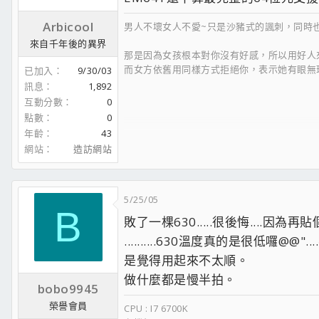
Arbicool
男人不壞女人不愛~只是沙豬式的諷刺，同時
來自千年後的異界
那是因為女孩根本對你沒有好感，所以用好人
而女方依舊用同樣方式拒絕你，表示她有眼無
已加入
9/30/03
訊息
1,892
女生需要的是對她好，適合她的好男人；不是
互動分數
0
點數
0
當你被女生用"你真是個好人，我跟你不適合
年齡
43
網站
造訪網站
沒有女友的；交往中的；結婚的；分手的；暗
5/25/05
B
敗了一棵630.....很後悔....因為再貼
..........630溫度真的是很低
是覺得用起來不太順。
做什麼都是慢半拍。
bobo9945
榮譽會員
CPU : I7 6700K