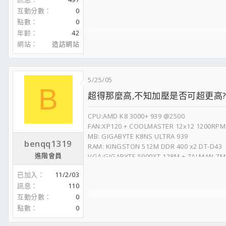
DVD-RW:ASUS 1608P pioneer A11
互動分數
0
os:bbxp v8
點數
0
MY SKYPE : jackie639
年齡
42
MSN:chay110.lin@msa.hinet.net
網站
造訪網站
yahoo:ckit_88@yahoo.com.tw
5/25/05
B
超得那麼高,不知加壓是否可超更高
CPU:AMD K8 3000+ 939 @2500
FAN:XP120 + COOLMASTER 12x12 1200RPM
MB: GIGABYTE K8NS ULTRA 939
benqq1319
RAM: KINGSTON 512M DDR 400 x2 DT-D43
進階會員
VGA:GIGABYTE 5900XT 128M + ZALMAN ZM
HDD1:HITACHI 160G/8M 7K250 SATA*2 RAI
已加入
11/2/03
HDD2:HITACHI 120G/8M 7K250 PATA*1
訊息
110
CD-ROM:ASUS 52X
互動分數
0
DVD-ROM:ASUS 16X DVD @PLEXTOR 16X 
CD-R/W :LITE ON 52 CD-R/RW
點數
0
DVD R/W:SONY 720A JY02