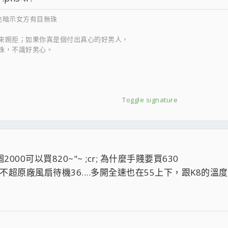
也暗示女方有目無珠
來婉拒；如果你真是個付出真心的好男人，
珠，不識好男心。
傻呼呼，單方面喜歡，枉做人情的好人。
"拒絕時；請你確定你在對方心中的地位
Toggle signature
戀的；搶人所愛的~共勉之
個2000可以買820~"~ ;cr; 為什麼手賤要買630
囉@@"....不超原廠風扇待機36....多開全速也在55上下，跟K