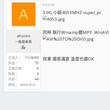
5/25/05
A
3.0G 小超4053MHZ super_pi
同時 執行Winamp聽MP3 .WinAVI V
ahsien
一般般會員
已加入
11/16/03
效果 還很滿意 溫度也還OK
訊息
75
互動分數
0
點數
0
年齡
44
網站
www.dragon-tech.idv.tw