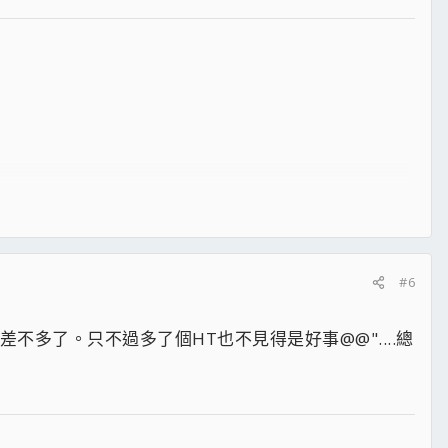
#6
8的溫度差不多了。只不過多了個HT也不見得是好事@@"....總