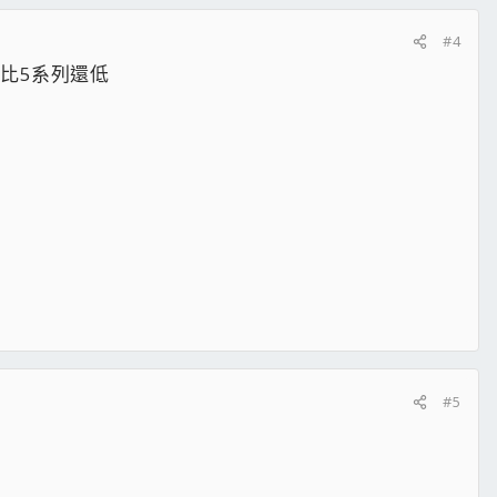
#4
忽比5系列還低
#5