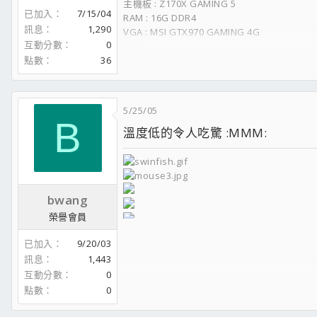
主機板 : Z170X GAMING 5
已加入
7/15/04
RAM : 16G DDR4
訊息
1,290
VGA : MSI GTX970 GAMING 4G
互動分數
0
硬碟 : SSD 240
POWER ：600W
點數
36
拂長劍、寄白雲、一生一愛一瓢飲
舞秋月、佾江風、也是疏狂也認真
5/25/05
B
溫度低的令人吃驚 :MMM:
bwang
榮譽會員
戰地風雲2之=CBB.TW=入隊簽到(請
已加入
9/20/03
請點我去團購太業散熱片!!
訊息
1,443
互動分數
0
點數
0