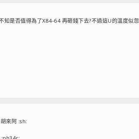
買,不知是否值得為了X84-64 再砸錢下去?不過這U的溫度似
影手三代
胡來阿 :sh:
h34r: