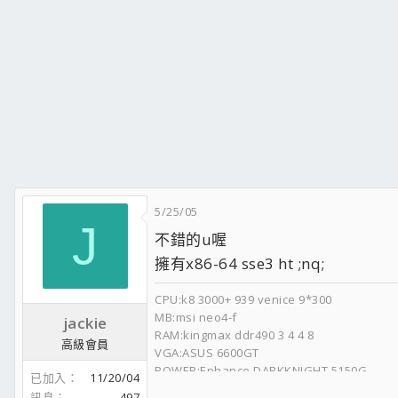
5/25/05
J
不錯的u喔
擁有x86-64 sse3 ht ;nq;
CPU:k8 3000+ 939 venice 9*300
MB:msi neo4-f
jackie
RAM:kingmax ddr490 3 4 4 8
高級會員
VGA:ASUS 6600GT
POWER:Enhance DARKKNIGHT 5150G
已加入
11/20/04
HD:IBM 80G ATA100 S牌160G SATA
訊息
497