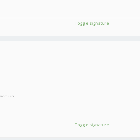
Toggle signature
?
80C-HP
D 0
DVD
Toggle signature