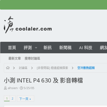
首頁
評測
新訊
新聞稿
AI 科技
網
最新文章
搜尋討論區
討論區
[非發問區] 極速超頻探索
空冷散熱超頻
小測 INTEL P4 630 及 影音轉檔
主
開
ahsien
5/25/05
題
始
發
日
1
2
下一頁
起
期
人