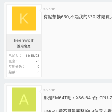
SOUND:CREATIVE LIVE 5.1
LAN: 3COM 905-TX
5/25/05
FLOOPY:MITSUMI 1.44FDD 黑
K
CASE:SNAKE 紅腹蛇(黑)
有點想換630,不過我的530J才剛
POWER:SEASONIC S12 430W
MONITOR :GIGABYTE 17&quot;LCD
KEYBOARD &amp; MOUSE:LOGITECH 無
SPEAKER: KINYO KY-800A
keenwolf
進階會員
已加入
11/15/03
訊息
76
互動分數
0
點數
6
5/25/05
A
那是EM64T吧，X86-64 :凸: CPU-Z
EM64T還不算最完整的64位元支援 :p