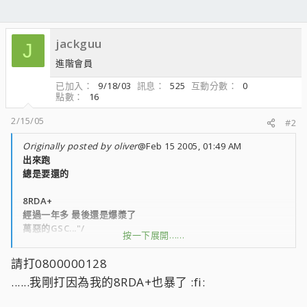
jackguu
J
進階會員
已加入
9/18/03
訊息
525
互動分數
0
點數
16
2/15/05
#2
Originally posted by oliver
@Feb 15 2005, 01:49 AM
出來跑
總是要還的
8RDA+
經過一年多 最後還是爆漿了
萬惡的GSC..."/
按一下展開……
可是
請打0800000128
當初買的盒子上的快修電話
......我剛打因為我的8RDA+也暴了 :fi:
打過去已經是空號了=.=