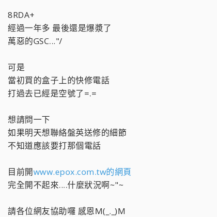
8RDA+
經過一年多 最後還是爆漿了
萬惡的GSC..."/
可是
當初買的盒子上的快修電話
打過去已經是空號了=.=
想請問一下
如果明天想聯絡盤英送修的細節
不知道應該要打那個電話
目前開
www.epox.com.tw的網頁
完全開不起來....什麼狀況啊~"~
請各位網友協助囉 感恩M(_._)M