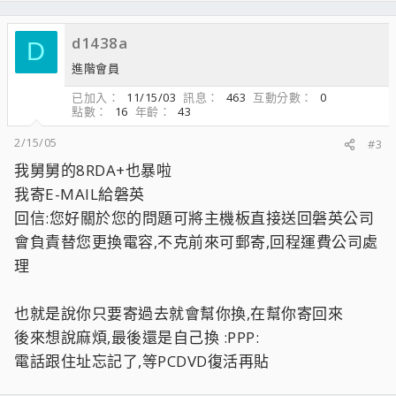
想請問一下
如果明天想聯絡盤英送修的細節
不知道應該要打那個電話
d1438a
D
進階會員
目前開
www.epox.com.tw的網頁
完全開不起來....什麼狀況啊~"~
已加入
11/15/03
訊息
463
互動分數
0
點數
16
年齡
43
請各位網友協助囉 感恩M(_._)M
2/15/05
#3
我舅舅的8RDA+也暴啦
我寄E-MAIL給磐英
回信:您好關於您的問題可將主機板直接送回磐英公司
會負責替您更換電容,不克前來可郵寄,回程運費公司處
理
也就是說你只要寄過去就會幫你換,在幫你寄回來
後來想說麻煩,最後還是自己換 :PPP:
電話跟住址忘記了,等PCDVD復活再貼