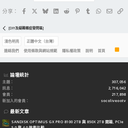
不知道應該要打那個電話
Facebook
X
Bluesky
LinkedIn
Reddit
Pinterest
Tumblr
WhatsApp
電子郵
連
分享：
目前開
www.epox.com.tw的網頁
完全開不起來....什麼狀況啊~"~
[DIY及疑難雜症發問區]
請各位網友協助囉 感恩M(_._)M
淺色明亮
正體中文（台灣）
R
連絡我們
使用條款與網站規範
隱私權政策
說明
首頁
S
S
論壇統計
主題
307,056
訊息
2,716,042
會員
217,898
新加入的會員
socoliveootv
最新文章
SANDISK OPTIMUS GX PRO 8100 2TB 與 850X 2TB 開箱, PCIe
5.0 與 4.0 效能比較