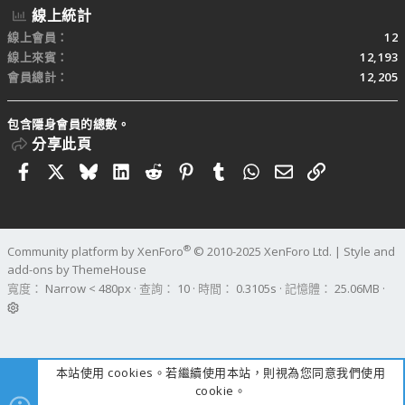
線上統計
線上會員
12
線上來賓
12,193
會員總計
12,205
包含隱身會員的總數。
分享此頁
Facebook
X
Bluesky
LinkedIn
Reddit
Pinterest
Tumblr
WhatsApp
電子郵件
連結
®
Community platform by XenForo
© 2010-2025 XenForo Ltd.
|
Style and
add-ons by ThemeHouse
寬度
查詢
10
時間
0.3105s
記憶體
25.06MB
本站使用 cookies。若繼續使用本站，則視為您同意我們使用
cookie。