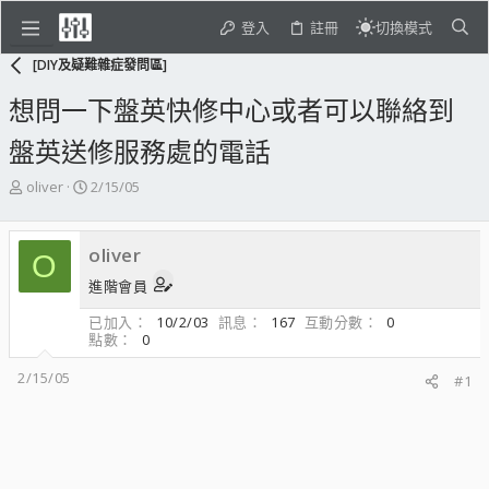
登入
註冊
切換模式
[DIY及疑難雜症發問區]
想問一下盤英快修中心或者可以聯絡到
盤英送修服務處的電話
主
開
oliver
2/15/05
題
始
發
日
起
期
oliver
O
人
進階會員
已加入
10/2/03
訊息
167
互動分數
0
點數
0
2/15/05
#1