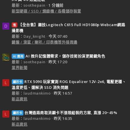
最新：soothepain
1 分鐘前
新型硬碟 / SSD / 燒錄機 / 各種儲存裝置
【全台售】羅技Logitech C615 Full HD1080p Webcam網路
售
D
攝影機
最新：Day_knight
今天 07:40
鍵盤 / 滑鼠 / 喇叭 / 印表機等外接周邊
AI 推升記憶體需求，儲存技術扮演更關鍵角色
AI 應用
最新：soothepain
昨天 17:20
業界新聞
RTX 5090 玩家實測 ROG Equalizer 12V-2x6, 電壓更穩、
顯示卡
L
溫度更低、還解決 SSD 消失問題
最新：laudmankimo
昨天 16:57
新品資訊
台灣通路商取消顯卡不漲限組裝的方案, 直漲 20~45%
顯示卡
L
最新：laudmankimo
昨天 16:35
新品資訊