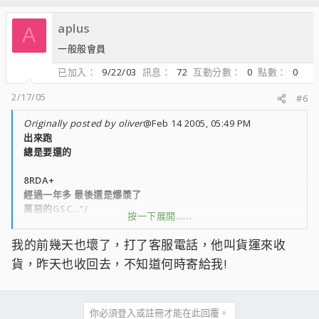
aplus
A
一般般會員
已加入
9/22/03
訊息
72
互動分數
0
點數
0
2/17/05
#6
Originally posted by oliver
@Feb 14 2005, 05:49 PM
出來跑
總是要還的
8RDA+
經過一年多 最後還是爆漿了
萬惡的GSC..."/
按一下展開……
可是
我的前幾天也壞了，打了客服電話，他叫貨運來收
當初買的盒子上的快修電話
貨，昨天也收回去，不知道何時寄給我!
打過去已經是空號了=.=
想請問一下
如果明天想聯絡盤英送修的細節
你必須登入或註冊才能在此回覆。