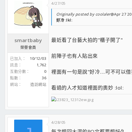
4/27/05
Originally posted by coolaler
@Apr 27 20
好冷 :lkl:
最近看了台藝大拍的"櫃子開了"
smartbaby
榮譽會員
前陣子也有人貼出來
已加入
10/12/03
訊息
1,762
裡面有一句是說"好冷....可不可以借我抱..
互動分數
0
點數
36
網站
造訪網站
看過的人才知道裡面的奧妙 :lol:
4/28/05
每次想回大濕的PO文都要想好久