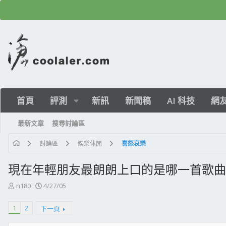
首頁
評測
新訊
新聞稿
AI 科技
網
最新文章
搜尋討論區
討論區
娛樂休閒
喜怒哀樂
現在年輕朋友最朗朗上口的是哪一首歌曲
主
開
n180
4/27/05
題
始
發
日
1
2
下一頁
起
期
人