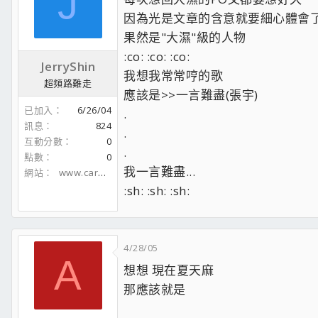
J
因為光是文章的含意就要細心體會
果然是"大濕"級的人物
:co: :co: :co:
JerryShin
我想我常常哼的歌
超頻路難走
應該是>>一言難盡(張宇)
已加入
6/26/04
.
訊息
824
.
互動分數
0
.
點數
0
我一言難盡...
網站
www.carhire.com.tw
:sh: :sh: :sh:
4/28/05
A
想想 現在夏天麻
那應該就是