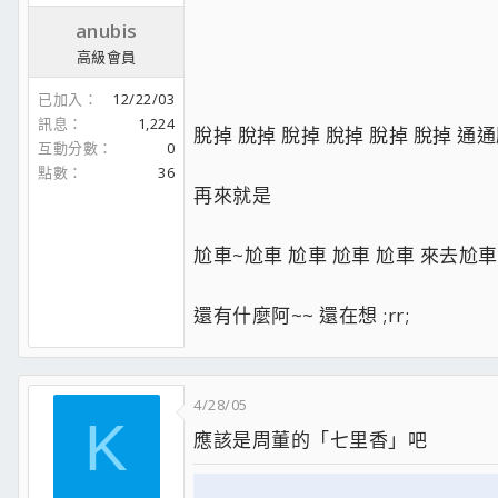
anubis
高級會員
已加入
12/22/03
訊息
1,224
脫掉 脫掉 脫掉 脫掉 脫掉 脫掉 通通脫掉
互動分數
0
點數
36
再來就是
尬車~尬車 尬車 尬車 尬車 來去尬車! :
還有什麼阿~~ 還在想 ;rr;
4/28/05
K
應該是周董的「七里香」吧