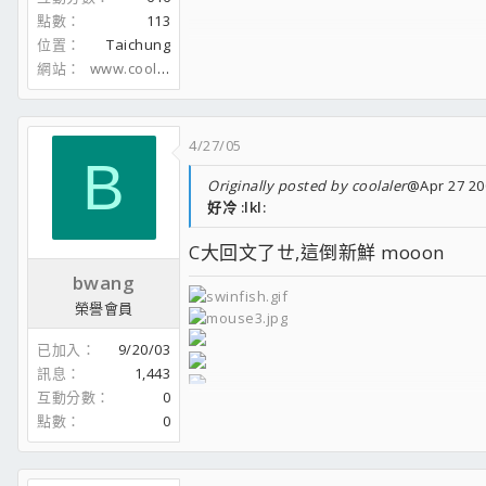
點數
113
位置
Taichung
網站
www.coolaler.com
4/27/05
B
Originally posted by coolaler
@Apr 27 20
好冷 :lkl:
C大回文了ㄝ,這倒新鮮 mooon
bwang
榮譽會員
已加入
9/20/03
訊息
1,443
互動分數
0
戰地風雲2之=CBB.TW=入隊簽到(請
點數
0
請點我去團購太業散熱片!!