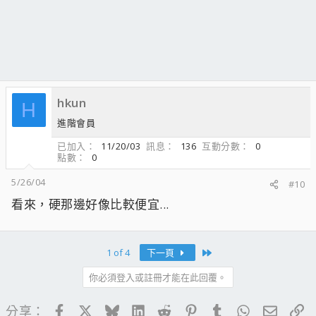
hkun
H
進階會員
已加入
11/20/03
訊息
136
互動分數
0
點數
0
5/26/04
#10
看來，硬那邊好像比較便宜...
Last
1 of 4
下一頁
你必須登入或註冊才能在此回覆。
Facebook
X
Bluesky
LinkedIn
Reddit
Pinterest
Tumblr
WhatsApp
電子郵
連
分享：