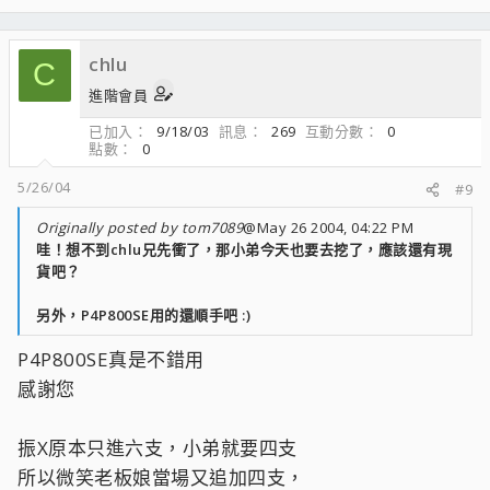
chlu
C
進階會員
已加入
9/18/03
訊息
269
互動分數
0
點數
0
5/26/04
#9
Originally posted by tom7089
@May 26 2004, 04:22 PM
哇！想不到chlu兄先衝了，那小弟今天也要去挖了，應該還有現
貨吧？
另外，P4P800SE用的還順手吧 :)
P4P800SE真是不錯用
感謝您
振X原本只進六支，小弟就要四支
所以微笑老板娘當場又追加四支，