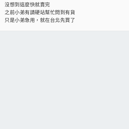
沒想到這麼快就賣完
之前小弟有請硬站幫忙問到有貨
只是小弟急用，就在台北先買了