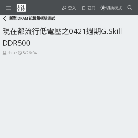
登入
註冊
切換模式
新型 DRAM 記憶體模組測試
現在都流行低電壓之0421週期G.Skill
DDR500
主
開
chlu
5/26/04
題
始
發
日
起
期
人