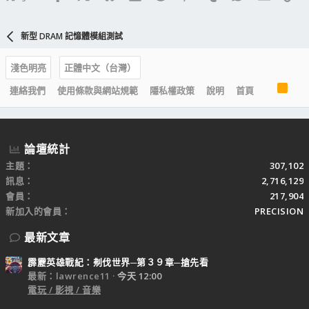
新型 DRAM 記憶體模組測試
淺色明亮
正體中文（台灣）
R
連絡我們
使用條款與網站規範
隱私權政策
說明
首頁
S
S
論壇統計
主題
307,102
訊息
2,716,129
會員
217,904
新加入的會員
PRECISION
最新文章
霹靂英雄戰紀：刜伐世界─第３９章─搶先看
最新：lawrence11
今天 12:00
電玩 / 影視 / 音樂