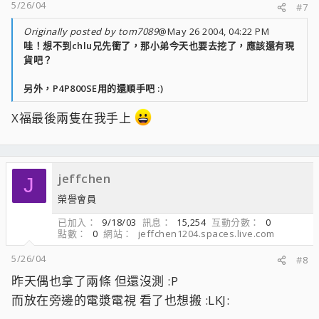
5/26/04
#7
Originally posted by tom7089
@May 26 2004, 04:22 PM
哇！想不到chlu兄先衝了，那小弟今天也要去挖了，應該還有現
貨吧？
另外，P4P800SE用的還順手吧 :)
X福最後兩隻在我手上
jeffchen
J
榮譽會員
已加入
9/18/03
訊息
15,254
互動分數
0
點數
0
網站
jeffchen1204.spaces.live.com
5/26/04
#8
昨天偶也拿了兩條 但還沒測 :P
而放在旁邊的電漿電視 看了也想搬 :LKJ: