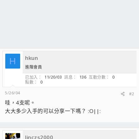
hkun
H
進階會員
已加入
11/20/03
訊息
136
互動分數
0
點數
0
5/26/04
#2
哇，4支呢。
大大多少入手的可以分享一下嗎？ :O||:
linczs2000