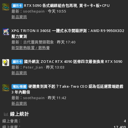
RTX 5090 各式綑綁組合包再現, 買卡+卡+板+CPU
顯示卡
最新：soothepain
今天 10:55
新品資訊
XPG TRITON II 360SE 一體式水冷開箱評測：AMD R9 9950X3D2
壓力實測
最新：古代靈異雙頭戰象
昨天 17:40
新型散熱裝置 / 散熱膏
國外網友 ZOTAC RTX 4090 送修四次最後換來 RTX 5090
顯示卡
最新：Peter_Jian
昨天 13:03
新品資訊
硬體貴到買不起？Take-Two CEO 認為低延遲雲端遊戲
電玩/軟體
3 年內翻倍
最新：soothepain
昨天 11:42
新品資訊
線上統計
線上會員
4
線上來賓
17,409