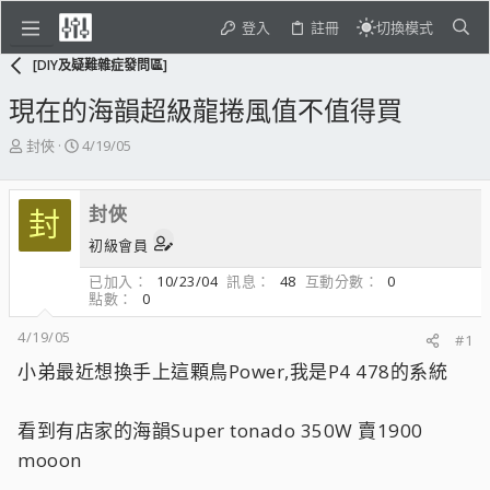
登入
註冊
切換模式
[DIY及疑難雜症發問區]
現在的海韻超級龍捲風值不值得買
主
開
封俠
4/19/05
題
始
發
日
起
期
封俠
封
人
初級會員
已加入
10/23/04
訊息
48
互動分數
0
點數
0
4/19/05
#1
小弟最近想換手上這顆鳥Power,我是P4 478的系統
看到有店家的海韻Super tonado 350W 賣1900
mooon