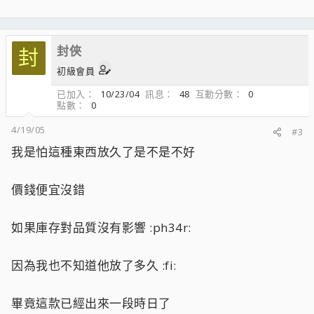
封俠
封
初級會員
已加入
10/23/04
訊息
48
互動分數
0
點數
0
4/19/05
#3
我是怕這種東西放久了是不是不好
價錢便宜沒錯
如果庫存對品質沒有影響 :ph34r:
因為我也不知道他放了多久 :fi:
畢竟這款已經出來一段時日了