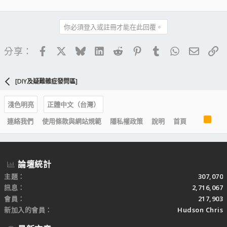
你必須登入或註冊才能在此回覆。
Facebook
X
Bluesky
LinkedIn
Reddit
Pinterest
Tumblr
WhatsApp
電子郵
連
分享：
[DIY及疑難雜症發問區]
淺色明亮
正體中文（台灣）
R
連絡我們
使用條款與網站規範
隱私權政策
說明
首頁
S
S
論壇統計
主題
307,070
訊息
2,716,067
會員
217,903
新加入的會員
Hudson Chris