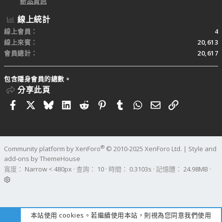
新品資訊
線上統計
線上會員
4
線上來賓
20,613
會員總計
20,617
包含隱身會員的總數。
分享此頁
Facebook
X
Bluesky
LinkedIn
Reddit
Pinterest
Tumblr
WhatsApp
電子郵件
連結
®
Community platform by XenForo
© 2010-2025 XenForo Ltd.
|
Style and
add-ons by ThemeHouse
寬度
查詢
10
時間
0.3103s
記憶體
24.98MB
本站使用 cookies。若繼續使用本站，則視為您同意我們使用