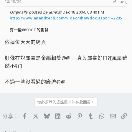
12/19/04
#10
Originally posted by Jenex
@Dec 18 2004, 08:40 PM
http://www.anandtech.com/video/showdoc.aspx?i=2295
有一些6600GT的測試
依這位大大的網頁
好像在說麗臺是金編輯獎@@~~真ㄉ麗臺好ㄇ?[風扇雖
然不好]
不過一些沒看過的廠牌@@
你必須登入或註冊才能在此回覆。
Facebook
X
Bluesky
LinkedIn
Reddit
Pinterest
Tumblr
WhatsApp
電子郵
連
分享：