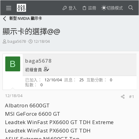
登入
註冊
切換模式
新型 NVIDIA 顯示卡
顯示卡的選擇@@
主
開
baga5678
12/18/04
題
始
發
日
起
期
baga5678
B
人
初級會員
已加入
12/10/04
訊息
25
互動分數
0
點數
0
12/18/04
#1
Albatron 6600GT
MSI GeForce 6600 GT
Leadtek WinFast PX6600 GT TDH Extreme
Leadtek WinFast PX6600 GT TDH
ASUS Extreme N6600GT Top