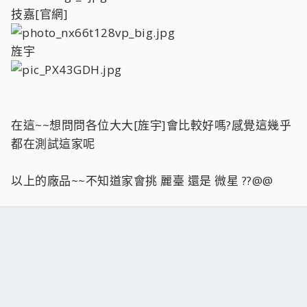
技嘉[官網]
旌宇
在這~~想問問各位大大[旌宇]會比較好嗎?感覺這幾乎
都在測試這家呢
以上的廠品~~不知道家會挑 麗臺 還是 微星 ??@@