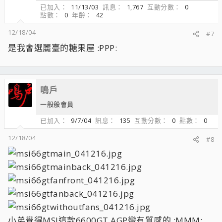
已加入
11/13/03
訊息
1,767
互動分數
0
點數
0
年齡
42
12/18/04
#7
是我會選麗臺的糖果屋 :PPP:
鳴戶
一般般會員
已加入
9/7/04
訊息
135
互動分數
0
點數
0
12/18/04
#8
小弟覺得MSI這款6600GT AGP蠻有質感的 :MMM: