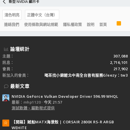
新型 NVIDIA 顯示卡
淺色明亮
正體中文（台灣）
R
連絡我們
使用條款與網站規範
隱私權政策
說明
首頁
S
S
論壇統計
主題
307,088
訊息
2,716,101
會員
217,902
新加入的會員
喝茶找小錦鯉北中南全台皆有服務Gleezy：tw3
最新文章
NVIDIA GeForce Vulkan Developer Driver 596.99 WHQL
最新：mhp1120
今天 21:57
測試軟體、驅動程式提供
【開箱】賊船MATX海景殼 | CORSAIR 2800X RS-R ARGB
R
WEHITE