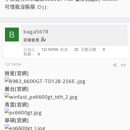
可惜我沒摳摳 :O||:
baga5678
B
初級會員
已加入
12/10/04
訊息
25
互動分數
0
點數
0
12/19/04
#9
微星[官網]
麗台[官網]
青雲[官網]
華碩[官網]