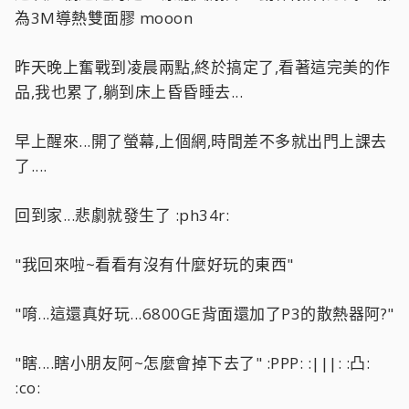
為3M導熱雙面膠 mooon
昨天晚上奮戰到凌晨兩點,終於搞定了,看著這完美的作
品,我也累了,躺到床上昏昏睡去...
早上醒來...開了螢幕,上個網,時間差不多就出門上課去
了....
回到家...悲劇就發生了 :ph34r:
"我回來啦~看看有沒有什麼好玩的東西"
"唷...這還真好玩...6800GE背面還加了P3的散熱器阿?"
"瞎....瞎小朋友阿~怎麼會掉下去了" :PPP: :|||: :凸:
:co: