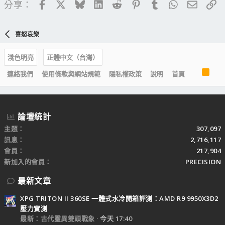
Facebook
X
Bluesky
LinkedIn
Reddit
Pinterest
Tumblr
WhatsApp
電子郵
連
分享：
喜怒哀樂
淺色明亮
正體中文（台灣）
R
連絡我們
使用條款與網站規範
隱私權政策
說明
首頁
S
S
論壇統計
主題
307,097
訊息
2,716,117
會員
217,904
新加入的會員
PRECISION
最新文章
XPG TRITON II 360SE 一體式水冷開箱評測：AMD R9 9950X3D2
壓力實測
最新：古代靈異雙頭戰象
今天 17:40