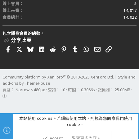
線上會員
5
線上來賓
14,017
會員總計
14,022
包含隱身會員的總數。
分享此頁
Facebook
X
Bluesky
LinkedIn
Reddit
Pinterest
Tumblr
WhatsApp
電子郵件
連結
®
Community platform by XenForo
© 2010-2025 XenForo Ltd.
|
Style and
add-ons by ThemeHouse
寬度
查詢
10
時間
0.3066s
記憶體
25.00MB
本站使用 cookies。若繼續使用本站，則視為您同意我們使用
cookie。
Accept
學習更多內容。……