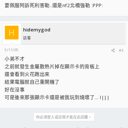
要佩服阿訴死利害勒..還是nf2北橋強勒 :PPP:
hidemygod
H
訪客
5/11/05
#3
小弟不才
之前就發生金屬散熱片掉在顯示卡的背板上
還會看到火花跑出來
結果電腦就自己重開機了
好在沒事
可是後來那張顯示卡還是被我玩到燒壞了... l|||
你必須登入或註冊才能在此回覆。