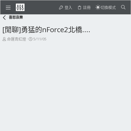
登入
註冊
切換模式
喜怒哀樂
[閒聊]勇猛的nForce2北橋....
主
開
命運青紅燈
5/11/05
題
始
發
日
起
期
人