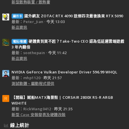
新型散熱裝置 / 散熱膏
國外網友 ZOTAC RTX 4090 送修四次最後換來 RTX 5090
顯示卡
最新：Peter_Jian
今天 13:03
新品資訊
硬體貴到買不起？Take-Two CEO 認為低延遲雲端遊戲
電玩/軟體
3 年內翻倍
最新：soothepain
今天 11:42
新品資訊
NVIDIA GeForce Vulkan Developer Driver 596.99 WHQL
最新：mhp1120
昨天 21:57
測試軟體、驅動程式提供
【開箱】賊船MATX海景殼 | CORSAIR 2800X RS-R ARGB
R
WEHITE
最新：RickWang0412
昨天 21:35
新型 Case 安裝發表及硬體改裝
線上統計