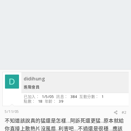
didihung
D
進階會員
已加入
1/5/05
訊息
384
互動分數
1
點數
18
年齡
39
5/11/05
#2
不知道該說真的猛還是怎樣...阿訴死還更猛..原本就給
你直接上散熱片沒風扇..利害吧...不過還是很穩...應該