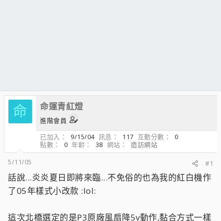
命運青紅燈
命
進階會員
已加入
9/15/04
訊息
117
互動分數
0
點數
0
年齡
38
網站
造訪網站
5/11/05
#1
話說...炎炎夏日即將來臨...不免俗的也為我的紅白機作
了05年樣式小改款 :lol:
這次北橋選定的是P3原廠風扇降5v動作,黏合方式一樣