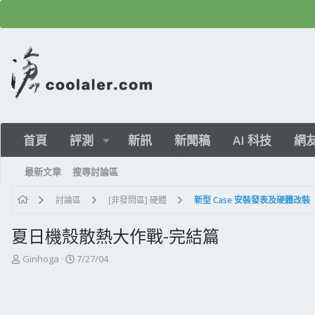
首頁
評測
新訊
新聞稿
AI 科技
網
最新文章
搜尋討論區
討論區
[非發問區] 硬體
新型 Case 安裝發表及硬體改裝
夏日機殼散熱大作戰-完結篇
主
開
Ginhoga
7/27/04
題
始
發
日
起
期
人