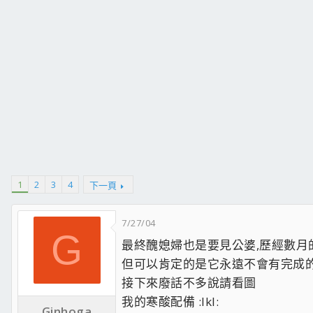
1
2
3
4
下一頁
7/27/04
G
最終醜媳婦也是要見公婆,歷經數月的
但可以肯定的是它永遠不會有完成
接下來廢話不多說請看圖
我的寒酸配備 :lkl:
Ginhoga