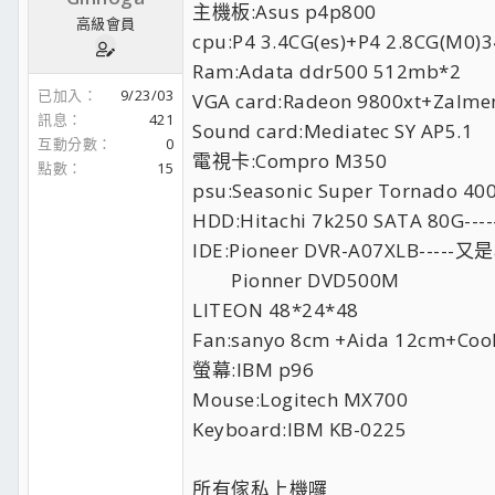
主機板:Asus p4p800
高級會員
cpu:P4 3.4CG(es)+P4 2.8CG(M
Ram:Adata ddr500 512mb*2
已加入
9/23/03
VGA card:Radeon 9800xt+Zal
訊息
421
Sound card:Mediatec SY AP5.1
互動分數
0
電視卡:Compro M350
點數
15
psu:Seasonic Super Tornado
HDD:Hitachi 7k250 SATA 80G
IDE:Pioneer DVR-A07XLB----
Pionner DVD500M
LITEON 48*24*48
Fan:sanyo 8cm +Aida 12
螢幕:IBM p96
Mouse:Logitech MX700
Keyboard:IBM KB-0225
所有傢私上機囉