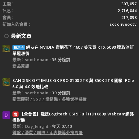
主題
307,057
訊息
2,716,044
會員
217,898
新加入的會員
socoliveootv
最新文章
網友在 NVIDIA 官網花了 4607 美元買 RTX 5090 遭取消訂
顯示卡
單還漲價
最新：soothepain
35 分鐘前
新品資訊
SANDISK OPTIMUS GX PRO 8100 2TB 與 850X 2TB 開箱, PCIe
5.0 與 4.0 效能比較
最新：soothepain
39 分鐘前
新型硬碟 / SSD / 燒錄機 / 各種儲存裝置
【全台售】羅技Logitech C615 Full HD1080p Webcam網路
售
D
攝影機
最新：Day_knight
今天 07:40
鍵盤 / 滑鼠 / 喇叭 / 印表機等外接周邊