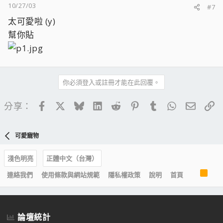
10/27/03
#7
太可愛啦 (y)
幫你貼
你必須登入或註冊才能在此回覆。
Facebook
X
Bluesky
LinkedIn
Reddit
Pinterest
Tumblr
WhatsApp
電子郵
連
分享：
可愛寵物
淺色明亮
正體中文（台灣）
R
連絡我們
使用條款與網站規範
隱私權政策
說明
首頁
S
S
論壇統計