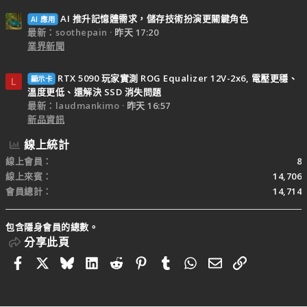
AI 推升記憶體需求，儲存技術扮演更關鍵角色
AI 應用
最新：soothepain
昨天 17:20
業界新聞
RTX 5090 玩家實測 ROG Equalizer 12V-2x6, 電壓更穩、
顯示卡
L
溫度更低、還解決 SSD 消失問題
最新：laudmankimo
昨天 16:57
新品資訊
線上統計
線上會員
8
線上來賓
14,706
會員總計
14,714
包含隱身會員的總數。
分享此頁
Facebook
X
Bluesky
LinkedIn
Reddit
Pinterest
Tumblr
WhatsApp
電子郵件
連結