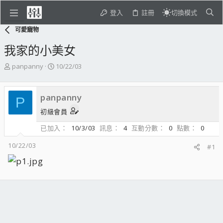
登入
註冊
切換模式
可愛寵物
我家的小美女
主
開
panpanny
10/22/03
題
始
發
日
起
期
panpanny
P
人
初級會員
已加入
10/3/03
訊息
4
互動分數
0
點數
0
10/22/03
#1