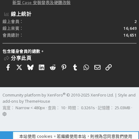
新型 Case 安裝發表及硬體改裝
線上統計
線上會員
2
線上來賓
16,649
會員總計
16,651
包含隱身會員的總數。
分享此頁
Facebook
X
Bluesky
LinkedIn
Reddit
Pinterest
Tumblr
WhatsApp
電子郵件
連結
®
Community platform by XenForo
© 2010-2025 XenForo Ltd.
|
Style and
add-ons by ThemeHouse
寬度
查詢
10
時間
0.3261s
記憶體
25.03MB
本站使用 cookies。若繼續使用本站，則視為您同意我們使用