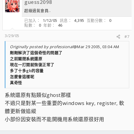
guess2098
超級過氣會員..
已加入
1/12/05
訊息
4,395
互動分數
0
點數
0
年齡
46
3/29/05
#7
Originally posted by professional
@Mar 29 2005, 03:04 AM
剛剛解決了這個奇怪的問題了
之前關閉系統還原
現在一打開就恢復正常了
多了十多gb的容量
怎麼會這樣呢
真奇怪
系統還原有點類似ghost那樣
不過只是對某一些重要的windows key, register, 軟
體更新做追縱
小部份因安裝而不能開機用系統還原很好用