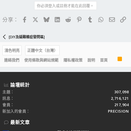
你必須登入或註冊才能在此回覆。
Facebook
X
Bluesky
LinkedIn
Reddit
Pinterest
Tumblr
WhatsApp
電子郵
連
分享：
[DIY及疑難雜症發問區]
淺色明亮
正體中文（台灣）
R
連絡我們
使用條款與網站規範
隱私權政策
說明
首頁
S
S
論壇統計
主題
307,098
訊息
2,716,121
會員
217,904
新加入的會員
PRECISION
最新文章