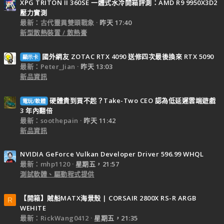
XPG TRITON II 360SE 一體式水冷開箱評測：AMD R9 9950X3D2
壓力實測
最新：古代靈異雙頭戰象
昨天 17:40
新型散熱裝置 / 散熱膏
國外網友 ZOTAC RTX 4090 送修四次最後換來 RTX 5090
顯示卡
最新：Peter_Jian
昨天 13:03
新品資訊
硬體貴到買不起？Take-Two CEO 認為低延遲雲端遊戲
電玩/軟體
3 年內翻倍
最新：soothepain
昨天 11:42
新品資訊
NVIDIA GeForce Vulkan Developer Driver 596.99 WHQL
最新：mhp1120
星期五，21:57
測試軟體、驅動程式提供
【開箱】賊船MATX海景殼 | CORSAIR 2800X RS-R ARGB
R
WEHITE
最新：RickWang0412
星期五，21:35