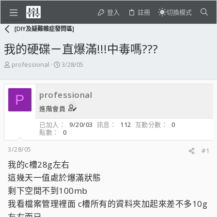
登入
註冊
切換模式
[DIY及疑難雜症發問區]
我的硬碟ㄧ直爆滿!!!中毒嗎???
主
開
professional
3/28/05
題
始
發
日
起
期
professional
P
人
進階會員
已加入
9/20/03
訊息
112
互動分數
0
點數
0
3/28/05
#1
我的c槽28g左右
這幾天一值處於爆滿狀態
剩下空間不到100mb
我看檔案管理裡面 c槽所有的資料夾加起來差不多10g
左右而已