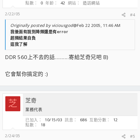
點數
0
年齡
42
網站
造訪網站
2/22/05
#4
Originally posted by viciousgod
@Feb 22 2005, 11:46 AM
我後面有說到降頻還是有error
超頻結果自負
這我了解
DDR 560上不去的話..........寄給芝奇兄吧 B)
它會幫你搞定的 :)
芝奇
芝
業務代表
已加入
10/15/03
訊息
686
互動分數
12
點數
18
2/24/05
#5