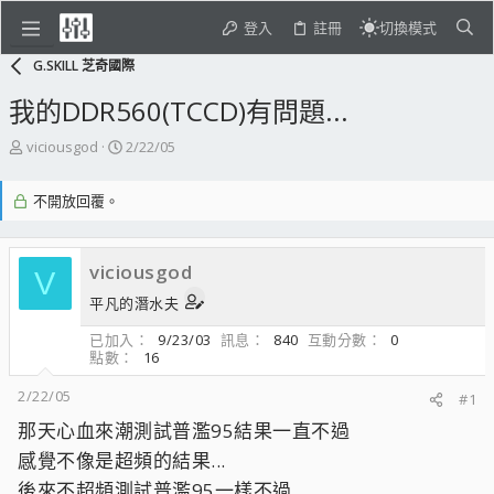
登入
註冊
切換模式
G.SKILL 芝奇國際
我的DDR560(TCCD)有問題...
主
開
viciousgod
2/22/05
題
始
發
日
不開放回覆。
起
期
人
viciousgod
V
平凡的潛水夫
已加入
9/23/03
訊息
840
互動分數
0
點數
16
2/22/05
#1
那天心血來潮測試普濫95結果一直不過
感覺不像是超頻的結果...
後來不超頻測試普濫95一樣不過