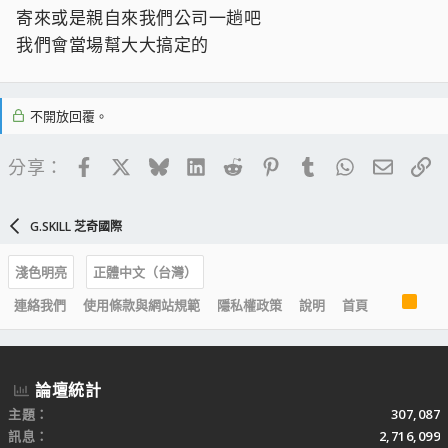
寄來或是親自來我們公司一趟吧
我們會當場幫大大搞定的
不開放回覆。
Facebook
X
Bluesky
LinkedIn
Reddit
Pinterest
Tumblr
WhatsApp
電子郵
連
分享：
G.SKILL 芝奇國際
淺色明亮
正體中文（台灣）
R
連絡我們
使用條款與網站規範
隱私權政策
說明
首頁
S
S
論壇統計
主題
307,087
訊息
2,716,099