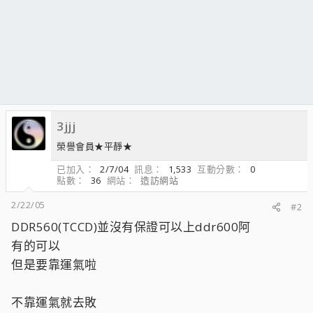
3jjj
榮譽會員★平靜★
已加入
2/7/04
訊息
1,533
互動分數
0
點數
36
網站
造訪網站
2/22/05
#2
DDR560(TCCD)並沒有保證可以上ddr600阿
有的可以
但是要靠運氣啦
不靠運氣就去敗