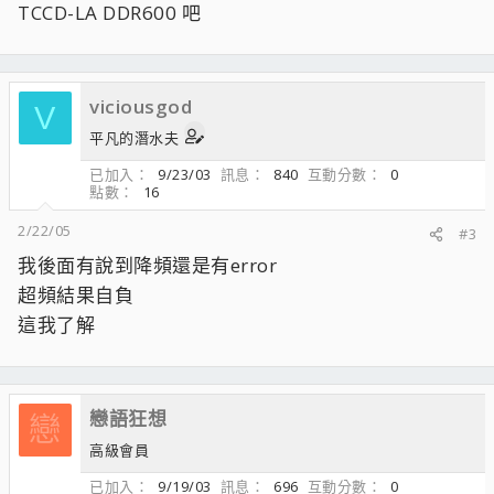
TCCD-LA DDR600 吧
viciousgod
V
平凡的潛水夫
已加入
9/23/03
訊息
840
互動分數
0
點數
16
2/22/05
#3
我後面有說到降頻還是有error
超頻結果自負
這我了解
戀語狂想
戀
高級會員
已加入
9/19/03
訊息
696
互動分數
0