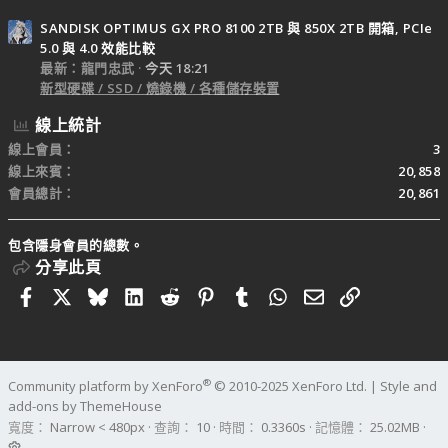
SANDISK OPTIMUS GX PRO 8100 2TB 與 850X 2TB 開箱, PCIe
5.0 與 4.0 效能比較
最新：龍門忠武
今天 18:21
新型硬碟 / SSD / 燒錄機 / 各種儲存裝置
線上統計
線上會員
3
線上來賓
20,858
會員總計
20,861
包含隱身會員的總數。
分享此頁
Facebook
X
Bluesky
LinkedIn
Reddit
Pinterest
Tumblr
WhatsApp
電子郵件
連結
®
Community platform by XenForo
© 2010-2025 XenForo Ltd.
|
Style and
add-ons by ThemeHouse
寬度
查詢
10
時間
0.3360s
記憶體
25.02MB