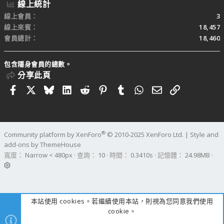
線上統計
線上會員
3
線上來賓
18,457
會員總計
18,460
包含隱身會員的總數。
分享此頁
Facebook
X
Bluesky
LinkedIn
Reddit
Pinterest
Tumblr
WhatsApp
電子郵件
連結
®
Community platform by XenForo
© 2010-2025 XenForo Ltd.
|
Style and
add-ons by ThemeHouse
寬度
查詢
10
時間
0.3410s
記憶體
24.98MB
本站使用 cookies。若繼續使用本站，則視為您同意我們使用
cookie。