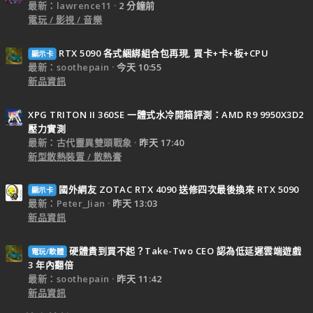
最新：lawrence11
2 分鐘前
電玩 / 影視 / 音樂
RTX 5090 各式綑綁組合包再現, 買卡+卡+板+CPU
顯示卡
最新：soothepain
今天 10:55
新品資訊
XPG TRITON II 360SE 一體式水冷開箱評測：AMD R9 9950X3D2
壓力實測
最新：古代靈異雙頭戰象
昨天 17:40
新型散熱裝置 / 散熱膏
國外網友 ZOTAC RTX 4090 送修四次最後換來 RTX 5090
顯示卡
最新：Peter_Jian
昨天 13:03
新品資訊
硬體貴到買不起？Take-Two CEO 認為低延遲雲端遊戲
電玩/軟體
3 年內翻倍
最新：soothepain
昨天 11:42
新品資訊