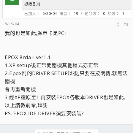
初級會員
已加入
6/20/04
訊息
19
互動分數
0
點數
1
8/19/04
#3
我的也是如此,顯示卡是PCI
EPOX 8rda+ ver1.1
1.XP setup後正常開關機其他程式亦正常
2.Epox附的DRIVER SETUP以後,只要在按關機,就無法
關機
會再重新開機
3.經XP還原至1.再安裝EPOX各版本DRIVER也是如此,
以上請教前輩,拜託
PS. EPOX IDE DRIVER須要安裝嗎?