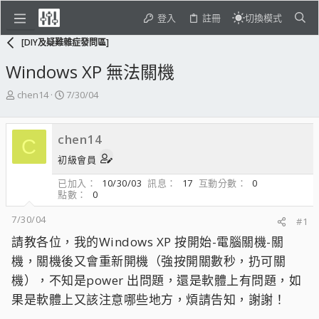
登入
註冊
切換模式
[DIY及疑難雜症發問區]
Windows XP 無法關機
主
開
chen14
7/30/04
題
始
發
日
起
期
chen14
C
人
初級會員
已加入
10/30/03
訊息
17
互動分數
0
點數
0
7/30/04
#1
請教各位，我的Windows XP 按開始-電腦關機-關
機，關機後又會重新開機（強按開關數秒，扔可關
機），不知是power 出問題，還是軟體上有問題，如
果是軟體上又該注意哪些地方，煩請告知，謝謝！