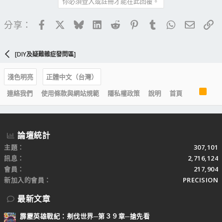
你必須登入或註冊才能在此回覆。
Facebook
X
Bluesky
LinkedIn
Reddit
Pinterest
Tumblr
WhatsApp
電子郵
連
分享：
[DIY及疑難雜症發問區]
淺色明亮
正體中文（台灣）
R
連絡我們
使用條款與網站規範
隱私權政策
說明
首頁
S
S
論壇統計
主題
307,101
訊息
2,716,124
會員
217,904
新加入的會員
PRECISION
最新文章
霹靂英雄戰紀：刜伐世界─第３９章─搶先看