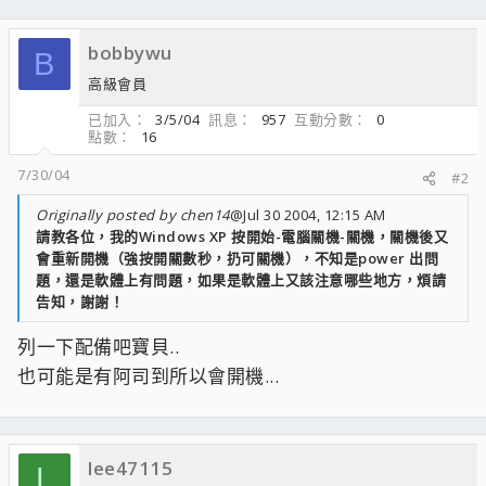
bobbywu
B
高級會員
已加入
3/5/04
訊息
957
互動分數
0
點數
16
7/30/04
#2
Originally posted by chen14
@Jul 30 2004, 12:15 AM
請教各位，我的Windows XP 按開始-電腦關機-關機，關機後又
會重新開機（強按開關數秒，扔可關機），不知是power 出問
題，還是軟體上有問題，如果是軟體上又該注意哪些地方，煩請
告知，謝謝！
列一下配備吧寶貝..
也可能是有阿司到所以會開機...
lee47115
L