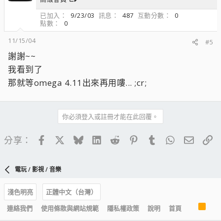
已加入
9/23/03
訊息
487
互動分數
0
點數
0
11/15/04
#5
謝謝~~
我看到了
那就等omega 4.11出來再用嘍... ;cr;
你必須登入或註冊才能在此回覆。
Facebook
X
Bluesky
LinkedIn
Reddit
Pinterest
Tumblr
WhatsApp
電子郵
連
分享：
電玩 / 影視 / 音樂
淺色明亮
正體中文（台灣）
R
連絡我們
使用條款與網站規範
隱私權政策
說明
首頁
S
S