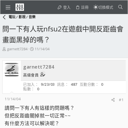
登入
註冊
切換模式
電玩 / 影視 / 音樂
問一下有人玩nfsu2在遊戲中開反距齒會
畫面黑掉的嗎？
主
開
garnett7284
11/14/04
題
始
發
日
起
期
garnett7284
人
高級會員
已加入
9/23/03
訊息
487
互動分數
0
點數
0
11/14/04
#1
請問一下有人有這樣的問題嗎？
但把反距齒關掉就一切正常~~
有什麼方法可以解決呢？