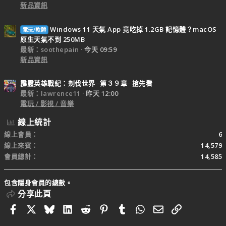
新品資訊
Windows 11 天氣 App 竟吃掉 1.2GB 記憶體？macOS
電玩/軟體
原生天氣不到 250MB
最新：soothepain
今天 09:59
新品資訊
霹靂英雄戰紀：刜伐世界─第３９章─搶先看
最新：lawrence11
昨天 12:00
電玩 / 影視 / 音樂
線上統計
線上會員
6
線上來賓
14,579
會員總計
14,585
包含隱身會員的總數。
分享此頁
Facebook
X
Bluesky
LinkedIn
Reddit
Pinterest
Tumblr
WhatsApp
電子郵件
連結