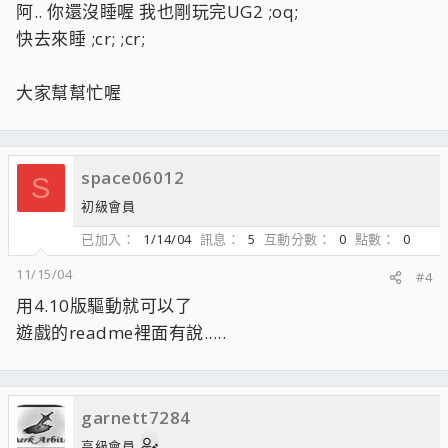
阿.. 你還沒睡喔 我也剛玩完UG2 ;oq;
快去來睡 ;cr; ;cr;
大家幫幫忙喔
space06012
S
初級會員
已加入
1/14/04
訊息
5
互動分數
0
點數
0
11/15/04
#4
用4.10版驅動就可以了
遊戲的readme裡面有說.....
garnett7284
高級會員