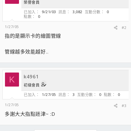
榮譽會員
已加入
9/21/03
訊息
3,082
互動分數
0
點數
0
1/27/05
#2
指的是顯示卡的繪圖管線
管線越多效能越好..
k4961
K
初級會員
已加入
1/27/05
訊息
3
互動分數
0
點數
0
1/27/05
#3
多謝大大指點迷津~ :D