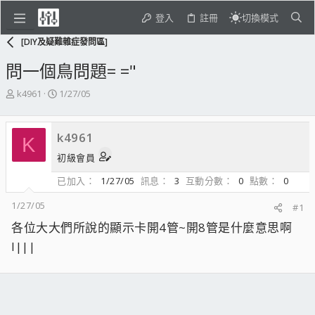
登入
註冊
切換模式
[DIY及疑難雜症發問區]
問一個鳥問題= ="
主
開
k4961
1/27/05
題
始
發
日
起
期
k4961
K
人
初級會員
已加入
1/27/05
訊息
3
互動分數
0
點數
0
1/27/05
#1
各位大大們所說的顯示卡開4管~開8管是什麼意思啊
l|||