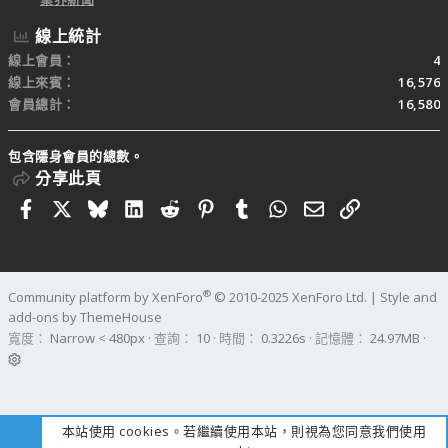
線上統計
線上會員
4
線上來賓
16,576
會員總計
16,580
包含隱身會員的總數。
分享此頁
Facebook
X
Bluesky
LinkedIn
Reddit
Pinterest
Tumblr
WhatsApp
電子郵件
連結
®
Community platform by XenForo
© 2010-2025 XenForo Ltd.
|
Style and
add-ons by ThemeHouse
寬度
查詢
10
時間
0.3226s
記憶體
24.97MB
本站使用 cookies。若繼續使用本站，則視為您同意我們使用