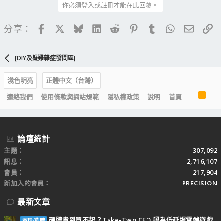
你必須登入或註冊才能在此回覆。
Facebook
X
Bluesky
LinkedIn
Reddit
Pinterest
Tumblr
WhatsApp
電子郵
連
分享：
[DIY及疑難雜症發問區]
淺色明亮
正體中文（台灣）
R
連絡我們
使用條款與網站規範
隱私權政策
說明
首頁
S
S
論壇統計
主題
307,092
訊息
2,716,107
會員
217,904
新加入的會員
PRECISION
最新文章
硬體貴到買不起？Take-Two CEO 認為低延遲雲端遊戲
電玩/軟體