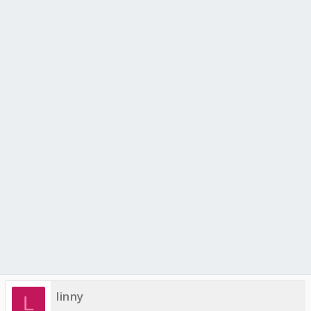
linny
L