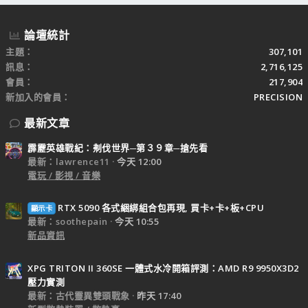
論壇統計
主題
307,101
訊息
2,716,125
會員
217,904
新加入的會員
PRECISION
最新文章
霹靂英雄戰紀：刜伐世界─第３９章─搶先看
最新：lawrence11
今天 12:00
電玩 / 影視 / 音樂
RTX 5090 各式綑綁組合包再現, 買卡+卡+板+CPU
顯示卡
最新：soothepain
今天 10:55
新品資訊
XPG TRITON II 360SE 一體式水冷開箱評測：AMD R9 9950X3D2
壓力實測
最新：古代靈異雙頭戰象
昨天 17:40