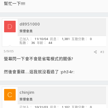
幫忙一下!!!!
d8951000
D
榮譽會員
已加入
11/10/04
訊息
1,381
互動分數
0
點數
36
年齡
44
5/9/05
#3
螢幕閃一下會不會是省電模式的關係?
然後會重碟....這我就沒看過了 :ph34r:
chinjim
C
榮譽會員
已加入
10/31/03
訊息
1,102
互動分數
0