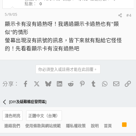
點數
0
5/9/05
#4
顯示卡有沒有過熱呀！我遇過顯示卡過熱也有"類
似"的情形
螢幕出現沒有訊號的訊息，皆下來就有點給它怪怪
的！先看看顯示卡有沒有過熱吧
你必須登入或註冊才能在此回覆。
Facebook
X
Bluesky
LinkedIn
Reddit
Pinterest
Tumblr
WhatsApp
電子郵
連
分享：
[DIY及疑難雜症發問區]
淺色明亮
正體中文（台灣）
R
連絡我們
使用條款與網站規範
隱私權政策
說明
首頁
S
S