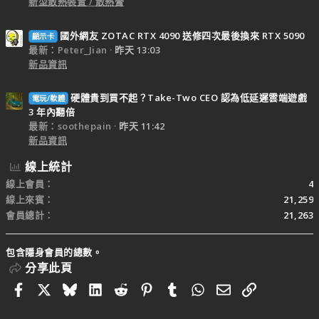
新型散熱裝置 / 散熱膏
國外網友 ZOTAC RTX 4090 送修四次最後換來 RTX 5090
顯示卡
最新：Peter_Jian
昨天 13:03
新品資訊
硬體貴到買不起？Take-Two CEO 認為低延遲雲端遊戲
電玩/軟體
3 年內翻倍
最新：soothepain
昨天 11:42
新品資訊
線上統計
線上會員
4
線上來賓
21,259
會員總計
21,263
包含隱身會員的總數。
分享此頁
Facebook
X
Bluesky
LinkedIn
Reddit
Pinterest
Tumblr
WhatsApp
電子郵件
連結