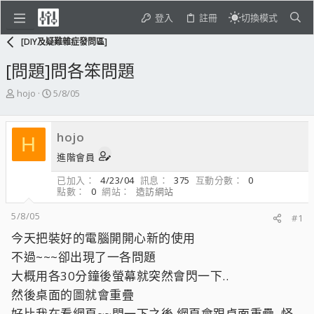
登入
註冊
切換模式
[DIY及疑難雜症發問區]
[問題]問各笨問題
主
開
hojo
5/8/05
題
始
發
日
起
期
hojo
H
人
進階會員
已加入
4/23/04
訊息
375
互動分數
0
點數
0
網站
造訪網站
5/8/05
#1
今天把裝好的電腦開開心新的使用
不過~~~卻出現了一各問題
大概用各30分鐘後螢幕就突然會閃一下..
然後桌面的圖就會重疊
好比我在看網頁~~閃一下之後 網頁會跟桌面重疊..怪