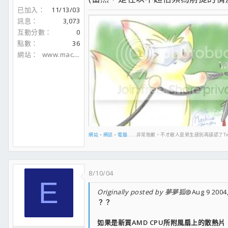
已加入
11/13/03
訊息
3,073
互動分數
0
點數
36
網站
www.machcannon.idv.tw
網站
•
網誌
•
電腦
......非常抱歉，不才敝人是男生請別再誤認了Tw
8/10/04
E
Originally posted by 夢夢狐
@Aug 9 2004,
？？
如果是新買AMD CPU所附風扇上的散熱片