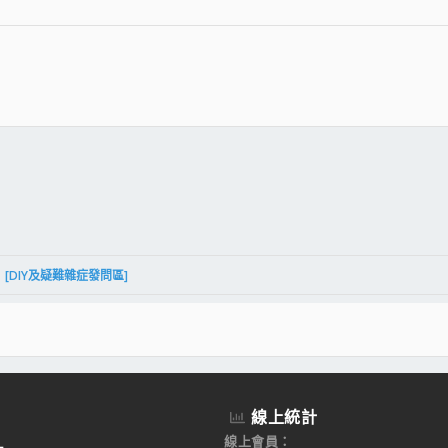
件
結
[DIY及疑難雜症發問區]
線上統計
線上會員