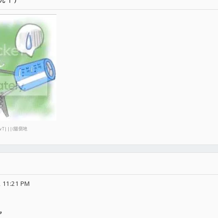
T|||(貓倒地
 11:21 PM
，