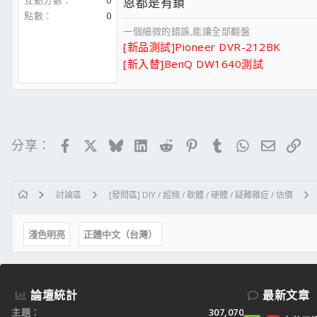
互動分數
0
恩都是有鎖
點數
0
一個細微的錯誤,能讓全部翻盤
[新品測試]Pioneer DVR-212BK
[新入替]BenQ DW1640測試
Facebook
X
Bluesky
LinkedIn
Reddit
Pinterest
Tumblr
WhatsApp
電子郵
連
分享：
討論區
[發問區] DIY / 超頻 / 軟體 / 硬體 / 疑難雜症 / 估價
淺色明亮
正體中文（台灣）
論壇統計
最新文章
主題
307,070