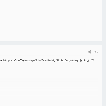
#7
adding='3' cellspacing='1'><tr><td>
QUOTE
(eugeney @ Aug 10