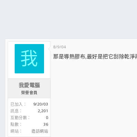
8/9/04
我
那是導熱膠布,最好是把它刮除乾淨再
我愛電腦
榮譽會員
已加入
9/20/03
訊息
2,201
互動分數
0
點數
36
網站
造訪網站