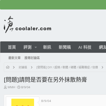
首頁
評測
新訊
新聞稿
AI 科技
網
最新文章
搜尋討論區
討論區
[發問區] DIY / 超頻 / 軟體 / 硬體 / 疑難雜症 / 估價
[問題]請問是否要在另外抹散熱膏
主
開
WMH
8/9/04
題
始
發
日
8/9/04
起
期
人