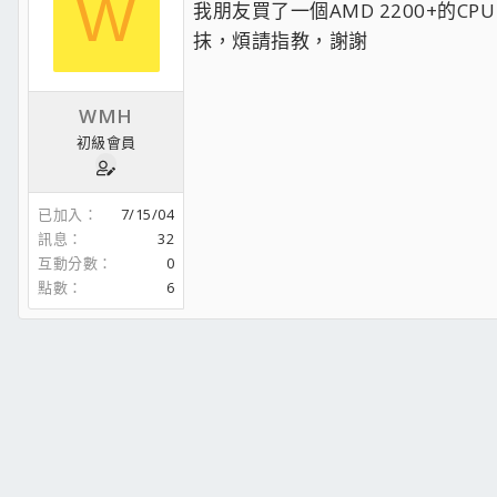
W
我朋友買了一個AMD 2200+
抹，煩請指教，謝謝
WMH
初級會員
已加入
7/15/04
訊息
32
互動分數
0
點數
6