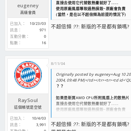
直接去使用它代替散熱膏就好了.......
eugeney
使用原廠風扇導致過熱損毀~原廠會負責
高級會員
(當然，是在以不超倍頻為前提的情況下)
已加入
10/23/03
不超倍頻 :??: 新版的不是都有鎖嗎?
訊息
971
互動分數
0
點數
16
8/11/04
Originally posted by eugeney+Aug 10 200
2004, 09:48 PM)</td></tr><tr><td id=
？？
如果是新買AMD CPU所附風扇上的散熱片
RaySoul
直接去使用它代替散熱膏就好了.......
這個帳號是空號
使用原廠風扇導致過熱損毀~原廠會負責
(當然，是在以不超倍頻為前提的情況下)
已加入
10/4/03
不超倍頻 :??: 新版的不是都有鎖嗎? [/b
訊息
3,991