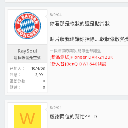
8/9/04
你看那是軟狀的還是貼片狀
貼片狀我建議你括除....軟狀像散熱
RaySoul
一個細微的錯誤,能讓全部翻盤
[新品測試]Pioneer DVR-212BK
這個帳號是空號
[新入替]BenQ DW1640測試
已加入
10/4/03
訊息
3,991
互動分數
0
點數
0
8/9/04
W
感謝兩位的幫忙^^ :D