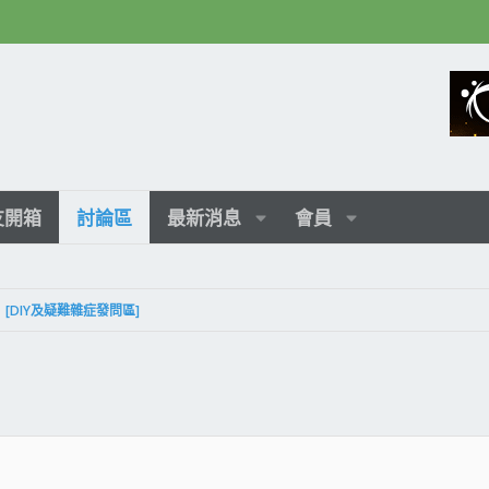
友開箱
討論區
最新消息
會員
[DIY及疑難雜症發問區]