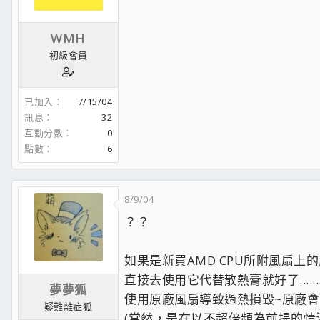
WMH
初級會員
已加入
7/15/04
訊息
32
互動分數
0
點數
6
8/9/04
？？
如果是新買AMD CPU所附風扇上
直接去使用它代替散熱膏就好了......
夢夢狐
使用原廠風扇導致過熱損毀~原廠會
疑難雜症狐
(當然，是在以不超倍頻為前提的情