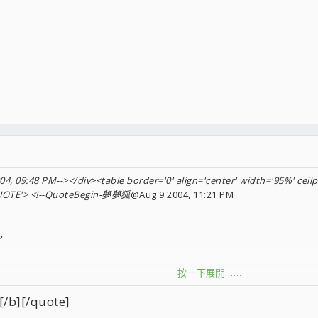
4, 09:48 PM--></div><table border='0' align='center' width='95%' cellp
'QUOTE'> <!--QuoteBegin-夢夢狐
@Aug 9 2004, 11:21 PM
，
按一下展開……
][/quote]