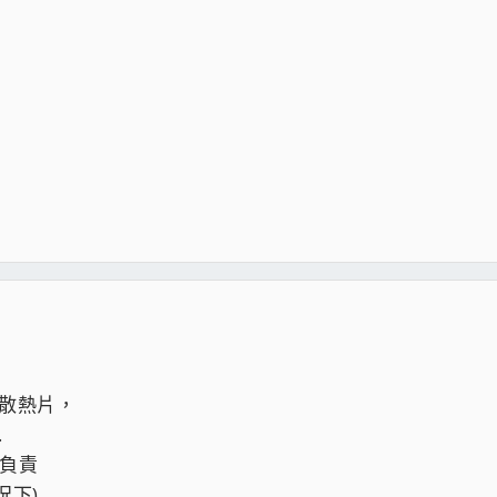
的散熱片，
.
負責
況下)