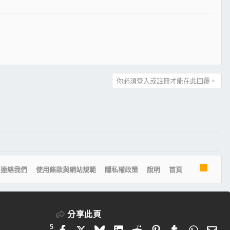
你必須登入或註冊才能在此回覆。
R
連絡我們
使用條款與網站規範
隱私權政策
說明
首頁
S
S
分享此頁
5
Facebook
X
Bluesky
LinkedIn
Reddit
Pinterest
Tumblr
Whats
電