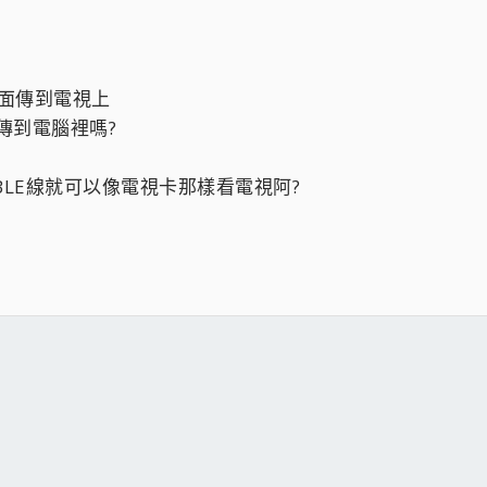
畫面傳到電視上
號傳到電腦裡嗎?
ABLE線就可以像電視卡那樣看電視阿?