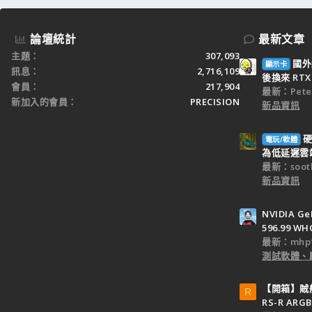
論壇統計
最新文章
主題
307,093
國外
顯示卡
訊息
2,716,109
後換來 RTX 
會員
217,904
最新：Peter
新加入的會員
PRECISION
新品資訊
硬
電玩/軟體
為低延遲雲端
最新：sooth
新品資訊
NVIDIA Ge
596.99 WH
最新：mhp1
測試軟體、
【開箱】賊船M
R
RS-R ARGB