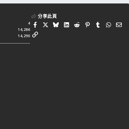
分享此頁
4
Facebook
X
Bluesky
LinkedIn
Reddit
Pinterest
Tumblr
Whats
電
14,286
連結
14,290