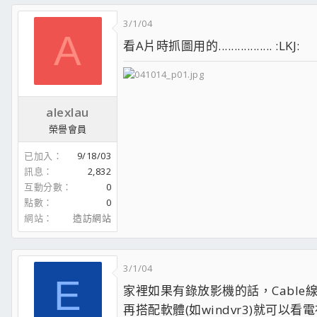
3/1/04
A
看A片時抓圖用的................. :LKJ:
alexlau
榮譽會員
已加入
9/18/03
訊息
2,832
互動分數
0
點數
0
網站
造訪網站
3/1/04
E
家裡如果有錄放影機的話，Cable線接錄
再搭配軟體(如windvr3)就可