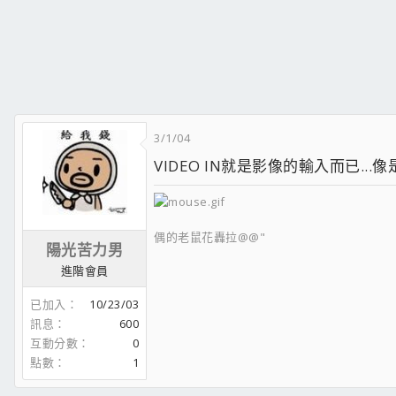
3/1/04
VIDEO IN就是影像的輸入而已.
偶的老鼠花轟拉@@"
陽光苦力男
進階會員
已加入
10/23/03
訊息
600
互動分數
0
點數
1