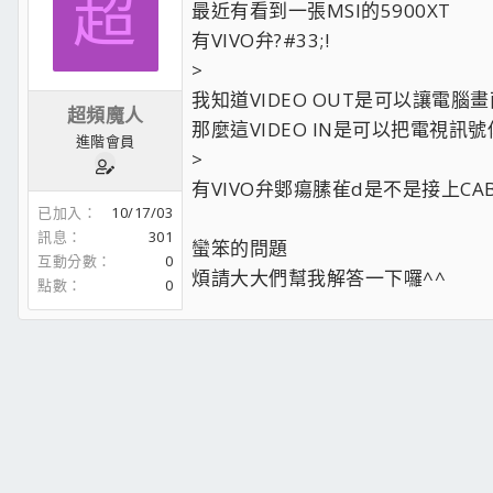
超
最近有看到一張MSI的5900XT
有VIVO弁?#33;!
>
我知道VIDEO OUT是可以讓電腦
超頻魔人
那麼這VIDEO IN是可以把電視訊
進階會員
>
有VIVO弁鄋瘍膆雈d是不是接上C
已加入
10/17/03
訊息
301
蠻笨的問題
互動分數
0
煩請大大們幫我解答一下囉^^
點數
0