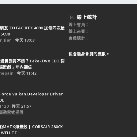
線上統計
線上會員
網友 ZOTAC RTX 4090 送修四次最
線上來賓
5090
會員總計
_Jian
今天 13:03
包含隱身會員的總數。
體貴到買不起？Take-Two CEO 認
遊戲 3 年內翻倍
epain
今天 11:42
Force Vulkan Developer Driver
QL
120
昨天 21:57
驅動程式提供
ATX海景殼 | CORSAIR 2800X
 WEHITE