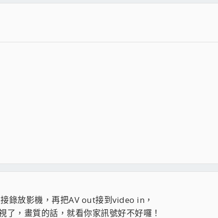
放影機，再把AV out接到video in，
以看電視了，畫質的話，就看你家訊號好不好囉！