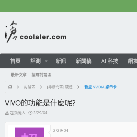
首頁
評測
新訊
新聞稿
AI 科技
網
最新文章
搜尋討論區
討論區
[非發問區] 硬體
新型 NVIDIA 顯示卡
VIVO的功能是什麼呢?
主
開
超頻魔人
2/29/04
題
始
發
日
2/29/04
起
期
人