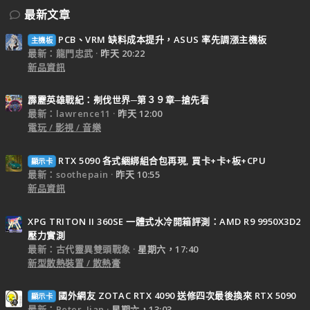
最新文章
PCB、VRM 缺料成本提升，ASUS 率先調漲主機板
主機板
最新：龍門忠武
昨天 20:22
新品資訊
霹靂英雄戰紀：刜伐世界─第３９章─搶先看
最新：lawrence11
昨天 12:00
電玩 / 影視 / 音樂
RTX 5090 各式綑綁組合包再現, 買卡+卡+板+CPU
顯示卡
最新：soothepain
昨天 10:55
新品資訊
XPG TRITON II 360SE 一體式水冷開箱評測：AMD R9 9950X3D2
壓力實測
最新：古代靈異雙頭戰象
星期六，17:40
新型散熱裝置 / 散熱膏
國外網友 ZOTAC RTX 4090 送修四次最後換來 RTX 5090
顯示卡
最新：Peter_Jian
星期六，13:03