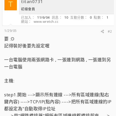
titan0731
T
初級會員
已加入
11/6/04
訊息
10
互動分數
0
點數
1
網站
www.wretch.cc
1/29/05
#2
要 :D
記得裝好後要先設定喔
一台電腦使用兩張網路卡 , 一張連到網路 , 一張連到另
一台電腦
主機:
step1.開始 --->顯示所有連線 --->所有區域連線(點右
鍵內容) ---->TCP/IP(點內容) ---->把所有區域連線的IP
都設定為"自動取得IP位址
---->用"網路橋接器"把所有區域連線都橋接起來 ---->