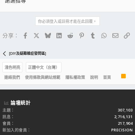
謝謝指導
你必須登入或註冊才能在此回覆。
Facebook
X
Bluesky
LinkedIn
Reddit
Pinterest
Tumblr
WhatsApp
電子郵
連
分享：
[DIY及疑難雜症發問區]
淺色明亮
正體中文（台灣）
R
連絡我們
使用條款與網站規範
隱私權政策
說明
首頁
S
S
論壇統計
主題
307,103
訊息
2,716,131
會員
217,904
新加入的會員
PRECISION