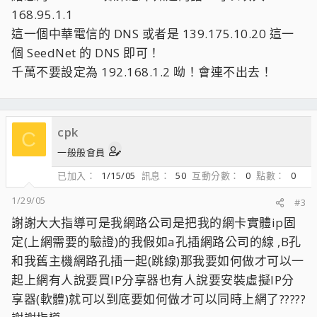
168.95.1.1
這一個中華電信的 DNS 或者是 139.175.10.20 這一
個 SeedNet 的 DNS 即可！
千萬不要設定為 192.168.1.2 呦！會連不出去！
cpk
C
一般般會員
已加入
1/15/05
訊息
50
互動分數
0
點數
0
1/29/05
#3
謝謝大大指導可是我網路公司是把我的網卡實體ip固
定(上網需要的驗證)的我假如a孔插網路公司的線 ,B孔
和我舊主機網路孔插一起(跳線)那我要如何做才可以一
起上網有人說要買IP分享器也有人說要安裝虛擬IP分
享器(軟體)就可以到底要如何做才可以同時上網了?????