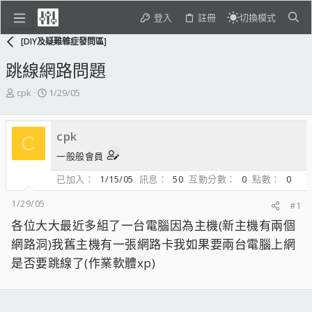
登入
註冊
切換模式
[DIY及疑難雜症發問區]
跳線網路問題
主
開
cpk
1/29/05
題
始
發
日
起
期
cpk
C
人
一般般會員
已加入
1/15/05
訊息
50
互動分數
0
點數
0
1/29/05
#1
各位大大最近多組了一台電腦因為主機(新主機有兩個
網路洞)我舊主機有一張網路卡我如果要兩台電腦上網
是否要跳線了(作業軟體xp)