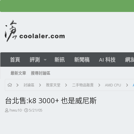
首頁
評測
新訊
新聞稿
AI 科技
網
最新文章
搜尋討論區
討論區
敗家天堂
二手物品販賣
AMD CPU
台北售:k8 3000+ 也是威尼斯
主
開
hwu10
5/21/05
題
始
發
日
起
期
人