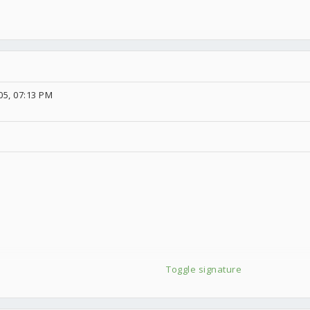
♡♡♡♡♡♡♡♡
5, 07:13 PM
Toggle signature