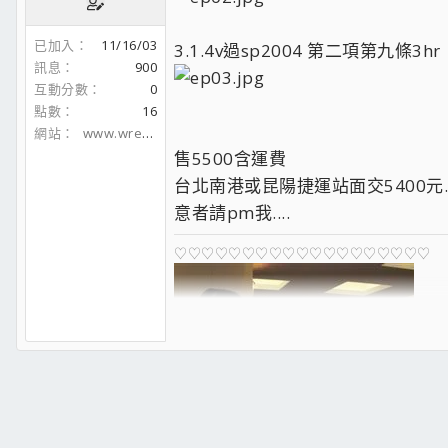
已加入
11/16/03
3.1.4v過sp2004 第二項第九條3hr
訊息
900
互動分數
0
點數
16
網站
www.wreth.cc
售5500含運費
台北南港或昆陽捷運站面交5400元.....
意者請pm我....
♡♡♡♡♡♡♡♡♡♡♡♡♡♡♡♡♡♡♡