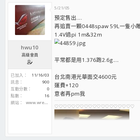
5/21/05
預定售出....
再追賣一顆0448spaw 59L一隻小
1.4V過pi 1m&32m
hwu10
♡♡♡♡♡♡♡♡♡♡♡♡♡♡♡♡♡♡♡♡
高級會員
平常都是用1.376跑2.6g....
已加入
11/16/03
台北南港光華面交4600元
訊息
900
運費+120
互動分數
0
意者再pm我
點數
16
網站
www.wreth.cc
♡♡♡♡♡♡♡♡♡♡♡♡♡♡♡♡♡♡♡