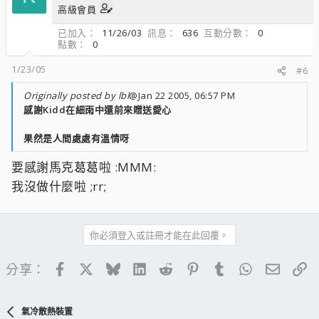
高級會員
已加入
11/26/03
訊息
636
互動分數
0
點數
0
1/23/05
#6
Originally posted by lbl
@Jan 22 2005, 06:57 PM
感謝Kidd在細雨中還前來贈送愛心
果然是人間處處有溫情呀
要感謝馬克葛葛啦 :MMM:
我沒做什麼啦 ;rr;
你必須登入或註冊才能在此回覆。
Facebook
X
Bluesky
LinkedIn
Reddit
Pinterest
Tumblr
WhatsApp
電子郵
連
分享：
氣冷散熱裝置