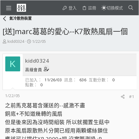
登入
註冊
切換模式
氣冷散熱裝置
[送]marc葛葛的愛心--K7散熱風扇一個
主
開
kidd0324
1/22/05
題
始
發
日
起
期
kidd0324
K
人
高級會員
已加入
11/26/03
訊息
636
互動分數
0
點數
0
1/22/05
#1
之前馬克葛葛含運送的--感激不盡
銅底+不知道幾轉的風扇
但是後來因為沒時間組裝 所以就擱置生菇中
原本風扇跟散熱片分開已經用兩顆螺絲鎖住
應該可以撐住XP 2000+吧 沒實際測過 :P