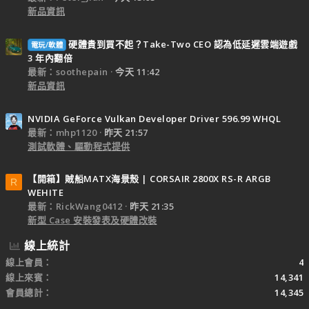
新品資訊
硬體貴到買不起？Take-Two CEO 認為低延遲雲端遊戲
電玩/軟體
3 年內翻倍
最新：soothepain
今天 11:42
新品資訊
NVIDIA GeForce Vulkan Developer Driver 596.99 WHQL
最新：mhp1120
昨天 21:57
測試軟體、驅動程式提供
【開箱】賊船MATX海景殼 | CORSAIR 2800X RS-R ARGB
R
WEHITE
最新：RickWang0412
昨天 21:35
新型 Case 安裝發表及硬體改裝
線上統計
線上會員
4
線上來賓
14,341
會員總計
14,345