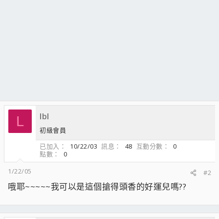
lbl
L
初級會員
已加入
10/22/03
訊息
48
互動分數
0
點數
0
1/22/05
#2
哦耶~~~~~我可以是這個搶得頭香的好運兒嗎??