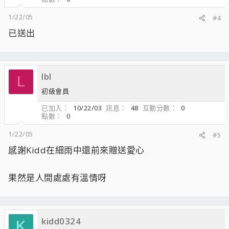
1/22/05
#4
已送出
lbl
L
初級會員
已加入
10/22/03
訊息
48
互動分數
0
點數
0
1/22/05
#5
感謝Kidd在細雨中還前來贈送愛心
果然是人間處處有溫情呀
kidd0324
K