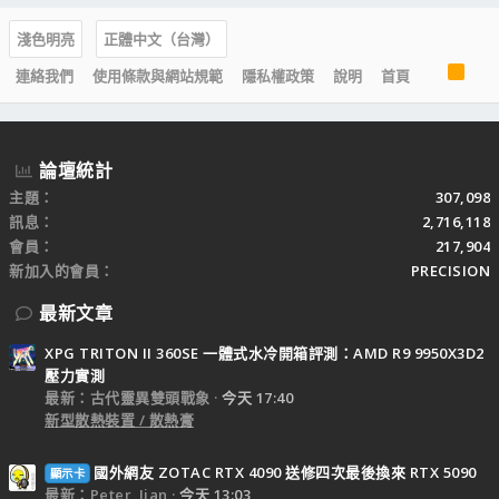
淺色明亮
正體中文（台灣）
R
連絡我們
使用條款與網站規範
隱私權政策
說明
首頁
S
S
論壇統計
主題
307,098
訊息
2,716,118
會員
217,904
新加入的會員
PRECISION
最新文章
XPG TRITON II 360SE 一體式水冷開箱評測：AMD R9 9950X3D2
壓力實測
最新：古代靈異雙頭戰象
今天 17:40
新型散熱裝置 / 散熱膏
國外網友 ZOTAC RTX 4090 送修四次最後換來 RTX 5090
顯示卡
最新：Peter_Jian
今天 13:03