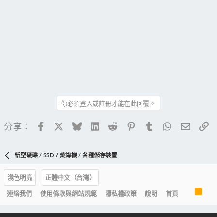
你必須登入或註冊才能在此回覆。
Facebook
X
Bluesky
LinkedIn
Reddit
Pinterest
Tumblr
WhatsApp
電子郵
連
分享：
新型硬碟 / SSD / 燒錄機 / 各種儲存裝置
淺色明亮
正體中文（台灣）
R
連絡我們
使用條款與網站規範
隱私權政策
說明
首頁
S
S