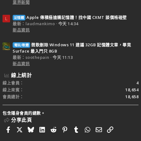
業界新聞
Apple 傳積極搶購記憶體！找中國 CXMT 談價格碰壁
記憶體
L
最新：laudmankimo
今天 14:34
新品資訊
微軟刪除 Windows 11 建議 32GB 記憶體文章，畢竟
電玩/軟體
Surface 最入門只 8GB
最新：soothepain
今天 11:13
新品資訊
線上統計
線上會員
4
線上來賓
18,654
會員總計
18,658
包含隱身會員的總數。
分享此頁
Facebook
X
Bluesky
LinkedIn
Reddit
Pinterest
Tumblr
WhatsApp
電子郵件
連結