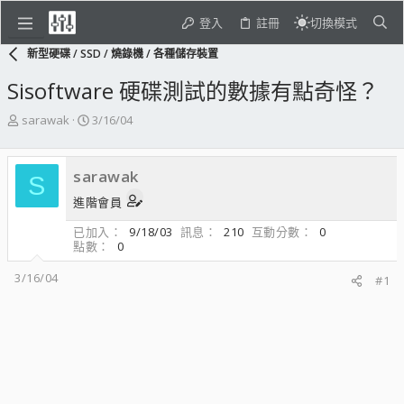
登入
註冊
切換模式
新型硬碟 / SSD / 燒錄機 / 各種儲存裝置
Sisoftware 硬碟測試的數據有點奇怪？
主
開
sarawak
3/16/04
題
始
發
日
起
期
sarawak
S
人
進階會員
已加入
9/18/03
訊息
210
互動分數
0
點數
0
3/16/04
#1