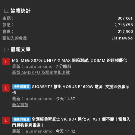
論壇統計
主題
307,061
訊息
2,716,056
會員
217,900
新加入的會員
Elainewoo
最新文章
MSI MEG X870E UNIFY-X MAX 開箱測試, 2 DIMM 的超頻優化
L
最新：laudmankimo
7 分鐘前
新型 AMD CPU 及相關主板測試
GIGABYTE 推出 AORUS P1600W 電源, 支援四張顯示
機殼與電源
L
卡
最新：laudmankimo
今天 14:57
新品資訊
全漢經典聖武士 VIC BD+ 進化 ATX3.1 價不變！電競入
機殼與電源
L
門最強銅牌電源！
最新：laudmankimo
今天 14:42