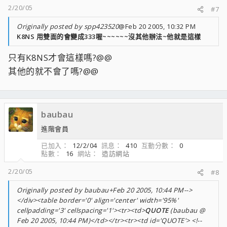
2/20/05
#7
Originally posted by spp423520
@Feb 20 2005, 10:32 PM
K8NS 用雙面的會變成333喔~~~~~~沒其他辦法~他就是這樣
只有K8NS才會這樣嗎?@@
其他的就不會了嗎?@@
baubau
進階會員
已加入
12/2/04
訊息
410
互動分數
0
點數
16
網站
造訪網站
2/20/05
#8
Originally posted by baubau+Feb 20 2005, 10:44 PM-->
</div><table border='0' align='center' width='95%'
cellpadding='3' cellspacing='1'><tr><td>
QUOTE
(baubau @
Feb 20 2005, 10:44 PM)</td></tr><tr><td id='QUOTE'> <!--