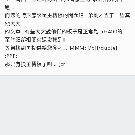
敬請期待
按一下展開……
應...
而您的情形應該是主機板的問題吧...弟剛才查了一些其
沒錯~
他大大
大大就先加減用吧!!
的文章...有些大大說他們的板子是正常跑ddr400的...
不然先插2條讓它跑..等到新的u出來再拿出來玩... :lkl:
再不然拿去二手區賣掉一條也可ok的啦 :PPP:
至於細部相關弟還沒找到!!
等弟找到再提供給您參考... :MMM: [/b][/quote]
:PPP:
那只有換主機板了啊.... ;cr;