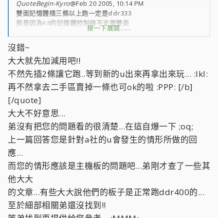
QuoteBegin-Kyro
@Feb 20 2005, 10:14 PM
雙面記憶體插三條以上跑一定是ddr333
那是因為K8的記憶體控制器不支援雙面
按一下展開……
要等新版K8記憶體控制器才有支援喔
敬請期待
沒錯~
大大就先加減用吧!!
不然先插2條讓它跑..等到新的u出來再拿出來玩... :lkl:
再不然拿去二手區賣掉一條也可ok的啦 :PPP: [/b]
[/quote]
大大不好意思...
弟沒有把您的問題看的很清楚...在這自爆一下 ;oq;
上一篇回答您是針對a社的u會發生的情形所做的回
應...
而您的情形應該是主機板的問題吧...弟剛才查了一些其
他大大
的文章...有些大大說他們的板子是正常跑ddr400的...
至於細部相關弟還沒找到!!