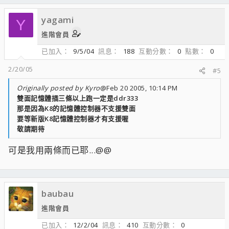
yagami
Y
進階會員
已加入
9/5/04
訊息
188
互動分數
0
點數
0
2/20/05
#5
Originally posted by Kyro
@Feb 20 2005, 10:14 PM
雙面記憶體插三條以上跑一定是ddr333
那是因為K8的記憶體控制器不支援雙面
要等新版K8記憶體控制器才有支援喔
敬請期待
可是我用兩條而已耶...@@
baubau
進階會員
已加入
12/2/04
訊息
410
互動分數
0