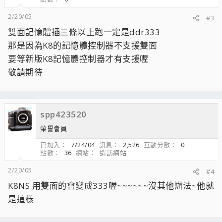
2/20/05
#3
雙面記憶體插三條以上跑一定是ddr333
那是因為K8的記憶體控制器不支援雙面
要等新版K8記憶體控制器才有支援喔
敬請期待
spp423520
榮譽會員
已加入
7/24/04
訊息
2,526
互動分數
0
點數
36
網站
造訪網站
2/20/05
#4
K8NS 用雙面的會變成333喔~~~~~~沒其他辦法~他就
是這樣