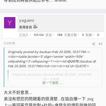
等弟找到再提供給您參考... :MMM:
yagami
Y
進階會員
已加入
9/5/04
訊息
188
互動分數
0
點數
0
2/20/05
#9
Originally posted by baubau+Feb 20 2005, 10:57 PM-->
</div><table border='0' align='center' width='95%'
cellpadding='3' cellspacing='1'><tr><td>
QUOTE
(baubau @
Feb 20 2005, 10:57 PM)</td></tr><tr><td id='QUOTE'>
Originally posted by baubau@Feb 20 2005, 10:44 PM
<!--QuoteBegin-Kyro
按一下展開……
按一下展開……
@Feb 20 2005, 10:14 PM
大大不好意思...
雙面記憶體插三條以上跑一定是ddr333
弟沒有把您的問題看的很清楚...在這自爆一下 ;oq;
那是因為K8的記憶體控制器不支援雙面
要等新版K8記憶體控制器才有支援喔
上一篇回答您是針對a社的u會發生的情形所做的回