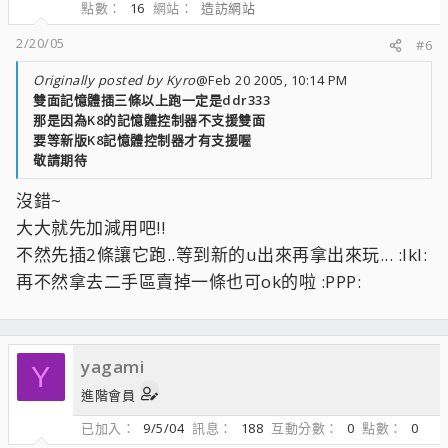
點數
16
網站
造訪網站
2/20/05
#6
Originally posted by Kyro
@Feb 20 2005, 10:14 PM
雙面記憶體插三條以上跑一定是ddr333
那是因為K8的記憶體控制器不支援雙面
要等新版K8記憶體控制器才有支援喔
敬請期待
沒錯~
大大就先加減用吧!!
不然先插2條讓它跑..等到新的u出來再拿出來玩... :lkl:
再不然拿去二手區賣掉一條也可ok的啦 :PPP:
yagami
Y
進階會員
已加入
9/5/04
訊息
188
互動分數
0
點數
0