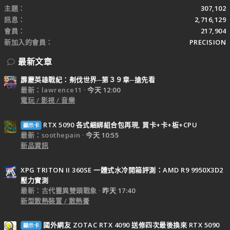
主題
307,102
訊息
2,716,129
會員
217,904
新加入的會員
PRECISION
最新文章
霹靂英雄戰紀：刜伐世界─第３９章─搶先看
最新：lawrence11
今天 12:00
電玩 / 影視 / 音樂
RTX 5090 各式綑綁組合包再現, 買卡+卡+板+CPU
顯示卡
最新：soothepain
今天 10:55
新品資訊
XPG TRITON II 360SE 一體式水冷開箱評測：AMD R9 9950X3D2
壓力實測
最新：古代靈異雙頭戰象
昨天 17:40
新型散熱裝置 / 散熱膏
國外網友 ZOTAC RTX 4090 送修四次最後換來 RTX 5090
顯示卡