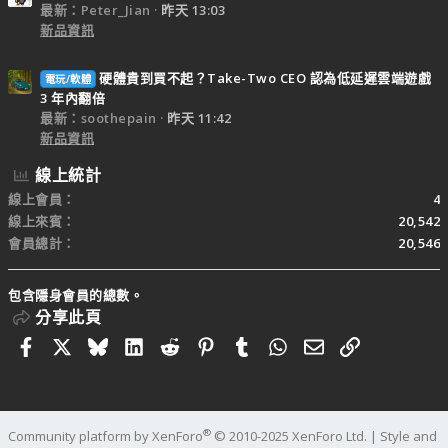
最新：Peter_Jian
昨天 13:03
新品資訊
硬體貴到買不起？Take-Two CEO 認為低延遲雲端遊戲
電玩/軟體
3 年內翻倍
最新：soothepain
昨天 11:42
新品資訊
線上統計
線上會員
4
線上來賓
20,542
會員總計
20,546
包含隱身會員的總數。
分享此頁
Facebook
X
Bluesky
LinkedIn
Reddit
Pinterest
Tumblr
WhatsApp
電子郵件
連結
®
Community platform by XenForo
© 2010-2025 XenForo Ltd.
|
Style and