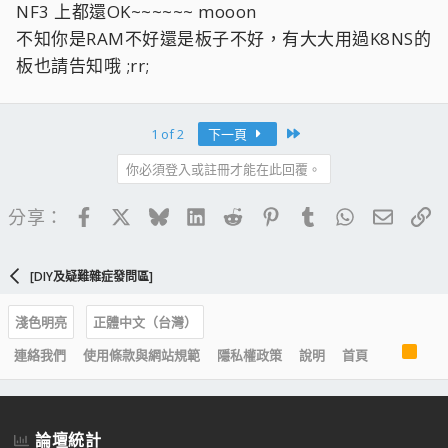
NF3 上都還OK~~~~~~ mooon
不知你是RAM不好還是板子不好，有大大用過K8NS的
板也請告知哦 ;rr;
Last
1 of 2
下一頁
你必須登入或註冊才能在此回覆。
Facebook
X
Bluesky
LinkedIn
Reddit
Pinterest
Tumblr
WhatsApp
電子郵
連
分享：
[DIY及疑難雜症發問區]
淺色明亮
正體中文（台灣）
R
連絡我們
使用條款與網站規範
隱私權政策
說明
首頁
S
S
論壇統計