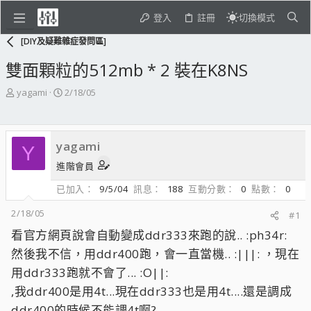
登入
註冊
切換模式
[DIY及疑難雜症發問區]
雙面顆粒的512mb * 2 裝在K8NS
主
開
yagami
2/18/05
題
始
發
日
起
期
yagami
人
Y
進階會員
已加入
9/5/04
訊息
188
互動分數
0
點數
0
2/18/05
#1
看官方網頁說會自動變成ddr333來跑的說.. :ph34r:
然後我不信，用ddr400跑，會一直當機.. :|||: ，現在
用ddr333跑就不會了... :O||:
,我ddr400是用4t...現在ddr333也是用4t....還是調成
ddr400的時候不能調4t啊?