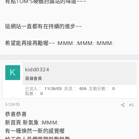
有點TOM'S硬體討論站的味道~~~
這網站一直都有在持續的進步~~
希望能再接再勵喔~~ :MMM: :MMM: :MMM:
kidd0324
K
高級會員
已加入
11/26/03
訊息
636
互動分數
0
點數
0
3/28/05
#5
恭喜恭喜
新首頁 新氣象 :MMM:
有一種煥然一新的感覺喔