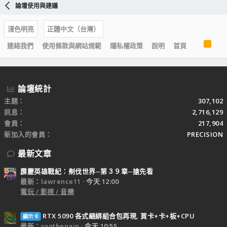
論壇使用與建議
淺色明亮
正體中文（台灣）
R
連絡我們
使用條款與網站規範
隱私權政策
說明
首頁
S
S
論壇統計
主題
307,102
訊息
2,716,129
會員
217,904
新加入的會員
PRECISION
最新文章
霹靂英雄戰紀：刜伐世界─第３９章─搶先看
最新：lawrence11
今天 12:00
電玩 / 影視 / 音樂
RTX 5090 各式綑綁組合包再現, 買卡+卡+板+CPU
顯示卡
最新：soothepain
今天 10:55