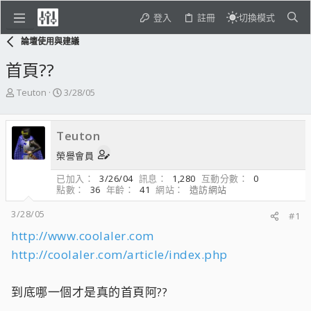
登入
註冊
切換模式
論壇使用與建議
首頁??
主
開
Teuton
3/28/05
題
始
發
日
起
期
Teuton
人
榮譽會員
已加入
3/26/04
訊息
1,280
互動分數
0
點數
36
年齡
41
網站
造訪網站
3/28/05
#1
http://www.coolaler.com
http://coolaler.com/article/index.php
到底哪一個才是真的首頁阿??