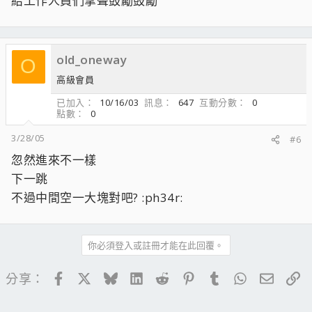
給工作人員們掌聲鼓勵鼓勵
old_oneway
O
高級會員
已加入
10/16/03
訊息
647
互動分數
0
點數
0
3/28/05
#6
忽然進來不一樣
下一跳
不過中間空一大塊對吧? :ph34r:
你必須登入或註冊才能在此回覆。
Facebook
X
Bluesky
LinkedIn
Reddit
Pinterest
Tumblr
WhatsApp
電子郵
連
分享：