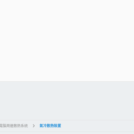
件
結
式電腦周邊散熱系統
氣冷散熱裝置