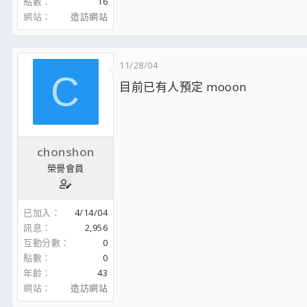
點數
16
網站
造訪網站
11/28/04
C
目前已有人預定 mooon
chonshon
榮譽會員
已加入
4/14/04
訊息
2,956
互動分數
0
點數
0
年齡
43
網站
造訪網站