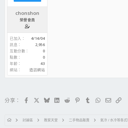
chonshon
榮譽會員
已加入
4/14/04
訊息
2,956
互動分數
0
點數
0
年齡
43
網站
造訪網站
Facebook
X
Bluesky
LinkedIn
Reddit
Pinterest
Tumblr
WhatsApp
電子郵
連
分享：
討論區
敗家天堂
二手物品販賣
氣冷 / 水冷等各