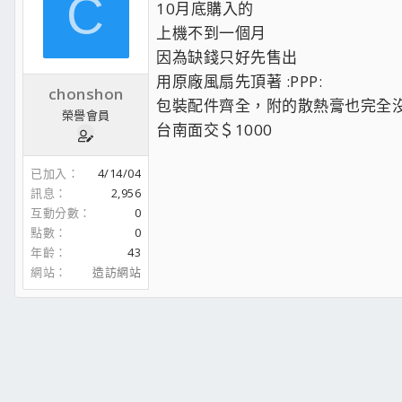
C
10月底購入的
上機不到一個月
因為缺錢只好先售出
用原廠風扇先頂著 :PPP:
chonshon
包裝配件齊全，附的散熱膏也完全
榮譽會員
台南面交＄1000
已加入
4/14/04
訊息
2,956
互動分數
0
點數
0
年齡
43
網站
造訪網站