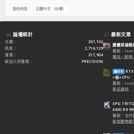
淺色明亮
正體中文（台灣）
論壇統計
最新文章
主題
307,102
霹靂英雄戰
訊息
2,716,129
最新：lawr
會員
217,904
電玩 / 影視 
新加入的會員
PRECISION
RT
顯示卡
+板+CPU
最新：sooth
新品資訊
XPG TRI
AMD R9 9
最新：古代
新型散熱裝置