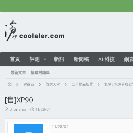
首頁
評測
新訊
新聞稿
AI 科技
網
最新文章
搜尋討論區
討論區
敗家天堂
二手物品販賣
氣冷 / 水冷等各
[售]XP90
主
開
chonshon
11/28/04
題
始
發
日
11/28/04
起
期
人