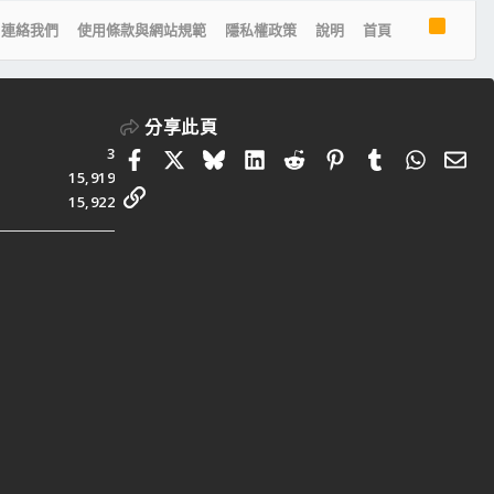
R
連絡我們
使用條款與網站規範
隱私權政策
說明
首頁
S
S
分享此頁
3
Facebook
X
Bluesky
LinkedIn
Reddit
Pinterest
Tumblr
Whats
電
15,919
連結
15,922