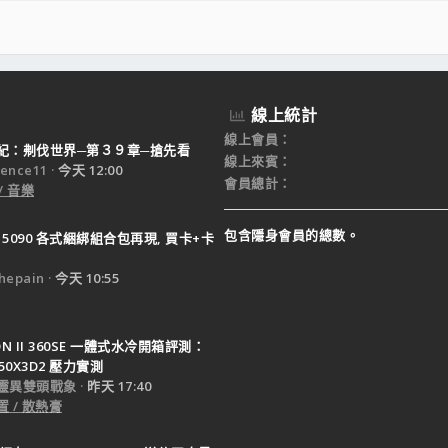
線上統計
線上會員
紀：刜伐世界─第３９章─搶先看
線上來賓
ence11
今天 12:00
會員總計
/ 音樂
包含隱身會員的總數。
X 5090 各式綑綁組合包再現, 買卡+卡
epain
今天 10:55
TON II 360SE 一體式水冷開箱評測：
950X3D2 壓力實測
靈異雙頭戰象
昨天 17:40
 / 散熱膏