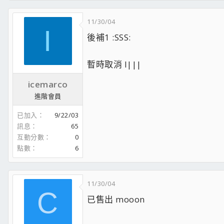
11/30/04
I
後補1 :SSS:
暫時取消 l|||
icemarco
進階會員
已加入
9/22/03
訊息
65
互動分數
0
點數
6
11/30/04
C
已售出 mooon