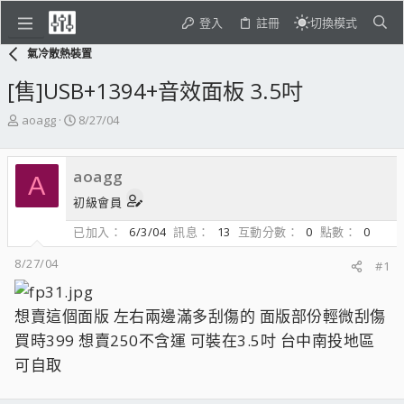
登入
註冊
切換模式
氣冷散熱裝置
[售]USB+1394+音效面板 3.5吋
主
開
aoagg
8/27/04
題
始
發
日
起
期
aoagg
A
人
初級會員
已加入
6/3/04
訊息
13
互動分數
0
點數
0
8/27/04
#1
想賣這個面版 左右兩邊滿多刮傷的 面版部份輕微刮傷
買時399 想賣250不含運 可裝在3.5吋 台中南投地區
可自取