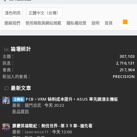
淺色明亮
正體中文（台灣）
R
連絡我們
使用條款與網站規範
隱私權政策
說明
首頁
S
S
論壇統計
主題
307,103
訊息
2,716,131
會員
217,904
新加入的會員
PRECISION
最新文章
PCB、VRM 缺料成本提升，ASUS 率先調漲主機板
主機板
最新：龍門忠武
今天 20:22
新品資訊
霹靂英雄戰紀：刜伐世界─第３９章─搶先看
最新：lawrence11
今天 12:00