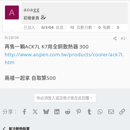
aoagg
A
初級會員
已加入
6/3/04
訊息
13
互動分數
0
點數
0
8/28/04
#2
再售一顆ACK7L K7用全銅散熱器 300
http://www.aopen.com.tw/products/cooler/ack7l.
htm
兩樣一起拿 自取算500
你必須登入或註冊才能在此回覆。
Facebook
X
Bluesky
LinkedIn
Reddit
Pinterest
Tumblr
WhatsApp
電子郵
連
分享：
氣冷散熱裝置