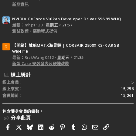
新品資訊
NVIDIA GeForce Vulkan Developer Driver 596.99 WHQL
最新：mhp1120
星期五，21:57
測試軟體、驅動程式提供
【開箱】賊船MATX海景殼 | CORSAIR 2800X RS-R ARGB
R
WEHITE
最新：RickWang0412
星期五，21:35
新型 Case 安裝發表及硬體改裝
線上統計
線上會員
5
線上來賓
15,256
會員總計
15,261
包含隱身會員的總數。
分享此頁
Facebook
X
Bluesky
LinkedIn
Reddit
Pinterest
Tumblr
WhatsApp
電子郵件
連結