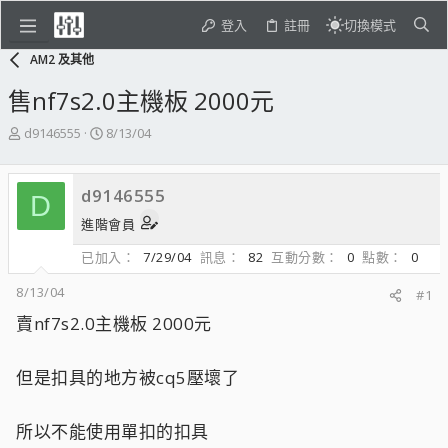
登入
註冊
切換模式
AM2 及其他
售nf7s2.0主機板 2000元
主
開
d9146555
8/13/04
題
始
發
日
起
期
d9146555
D
人
進階會員
已加入
7/29/04
訊息
82
互動分數
0
點數
0
8/13/04
#1
賣nf7s2.0主機板 2000元
但是扣具的地方被cq5壓壞了
所以不能使用單扣的扣具