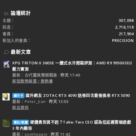
論壇統計
主題
307,098
訊息
2,716,118
會員
217,904
新加入的會員
PRECISION
最新文章
XPG TRITON II 360SE 一體式水冷開箱評測：AMD R9 9950X3D2
壓力實測
最新：古代靈異雙頭戰象
昨天 17:40
新型散熱裝置 / 散熱膏
國外網友 ZOTAC RTX 4090 送修四次最後換來 RTX 5090
顯示卡
最新：Peter_Jian
昨天 13:03
新品資訊
硬體貴到買不起？Take-Two CEO 認為低延遲雲端遊戲
電玩/軟體
3 年內翻倍
最新：soothepain
昨天 11:42