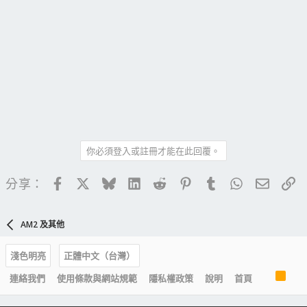
你必須登入或註冊才能在此回覆。
Facebook
X
Bluesky
LinkedIn
Reddit
Pinterest
Tumblr
WhatsApp
電子郵
連
分享：
AM2 及其他
淺色明亮
正體中文（台灣）
R
連絡我們
使用條款與網站規範
隱私權政策
說明
首頁
S
S