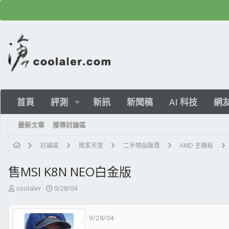
首頁
評測
新訊
新聞稿
AI 科技
網
最新文章
搜尋討論區
討論區
敗家天堂
二手物品販賣
AMD 主機板
售MSI K8N NEO白金版
主
開
coolaler
9/28/04
題
始
發
日
9/28/04
起
期
人