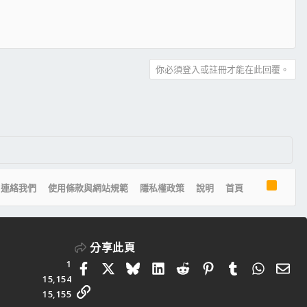
你必須登入或註冊才能在此回覆。
R
連絡我們
使用條款與網站規範
隱私權政策
說明
首頁
S
S
分享此頁
1
Facebook
X
Bluesky
LinkedIn
Reddit
Pinterest
Tumblr
Whats
電
15,154
連結
15,155