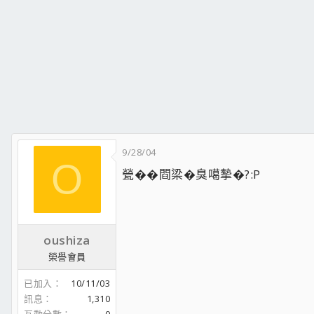
9/28/04
O
甇��閰梁�臭噶摰�?:P
oushiza
榮譽會員
已加入
10/11/03
訊息
1,310