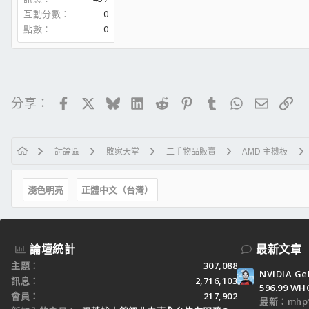
互動分數
0
點數
0
Facebook
X
Bluesky
LinkedIn
Reddit
Pinterest
Tumblr
WhatsApp
電子郵
連
分享：
討論區
敗家天堂
二手物品販賣
AMD 主機板
淺色明亮
正體中文（台灣）
論壇統計
最新文章
主題
307,088
NVIDIA Ge
訊息
2,716,103
596.99 WH
會員
217,902
最新：mhp1