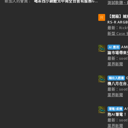
新加入的會員
喝茶找小錦鯉北中南全台皆有服務Gleezy：tw3
測試軟體、
【開箱】賊船M
R
RS-R ARGB
最新：Rick
新型 Cas
AM
AI 應用
論市場帶來
最新：sooth
業界新聞
輸出入週邊
機八月在台
最新：sooth
業界新聞
A
筆電/桌機
抱AI筆電！
最新：sooth
業界新聞