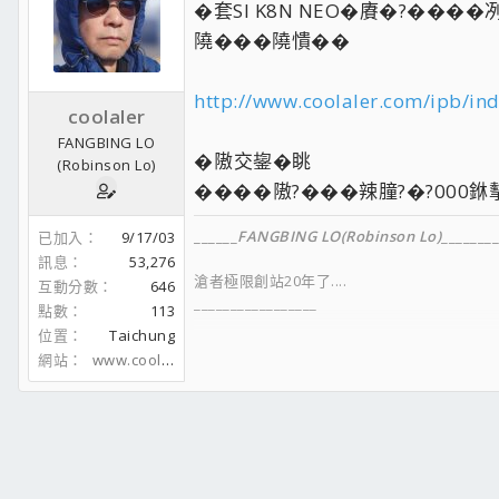
�套SI K8N NEO�賡�?����
隢���隢憒��
http://www.coolaler.com/ipb/in
coolaler
FANGBING LO
�隞交鋆�眺
(Robinson Lo)
����隞?���辣朣?�?000銝
______
FANGBING LO(Robinson Lo)
________
已加入
9/17/03
訊息
53,276
滄者極限創站20年了....
互動分數
646
_________________
點數
113
位置
Taichung
網站
www.coolaler.com
FACEBOOK
__________________