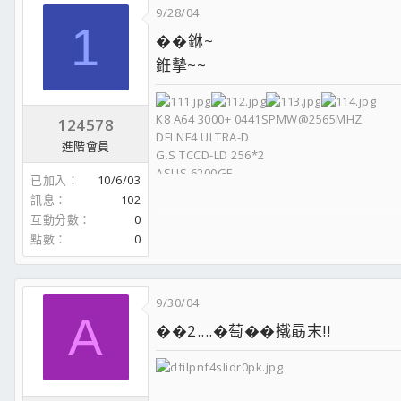
9/28/04
1
��銝~
銋摰~~
K8 A64 3000+ 0441SPMW@2565MHZ
124578
DFI NF4 ULTRA-D
進階會員
G.S TCCD-LD 256*2
ASUS 6200GE
已加入
10/6/03
X-CONNECT 500W
訊息
102
互動分數
0
點數
0
9/30/04
A
��2....�萄��撠勗末!!