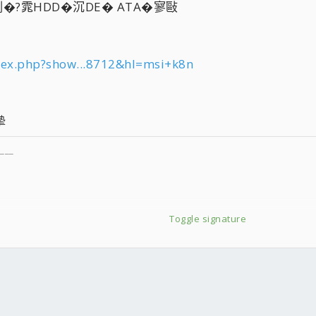
冽�?雿HDD�沉DE� ATA�寥敺
dex.php?show...8712&hl=msi+k8n
摰
___
Toggle signature