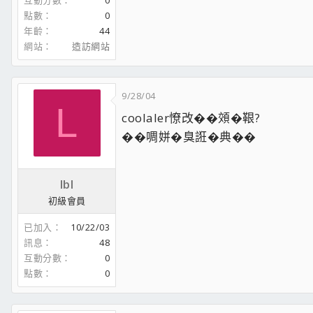
互動分數
0
點數
0
年齡
44
網站
造訪網站
9/28/04
L
coolaler憭改��頝�鞎?
��啁姘�臭誑�典��
lbl
初級會員
已加入
10/22/03
訊息
48
互動分數
0
點數
0