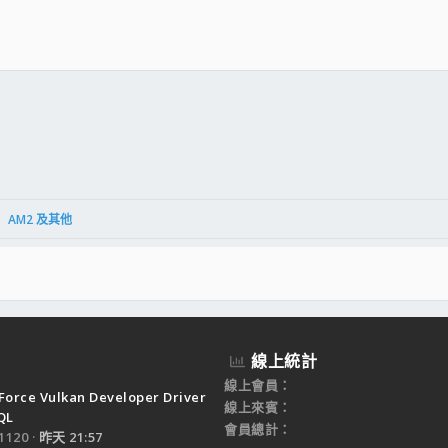
件
結
AM2 及其他
線上統計
線上會員
Force Vulkan Developer Driver
線上來賓
QL
會員總計
120
昨天 21:57