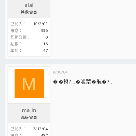
alai
進階會員
已加入
10/2/03
訊息
336
互動分數
0
點數
16
年齡
47
9/30/04
M
��銝?...�唬葉�航�?..
majin
高級會員
已加入
2/12/04
訊息
457