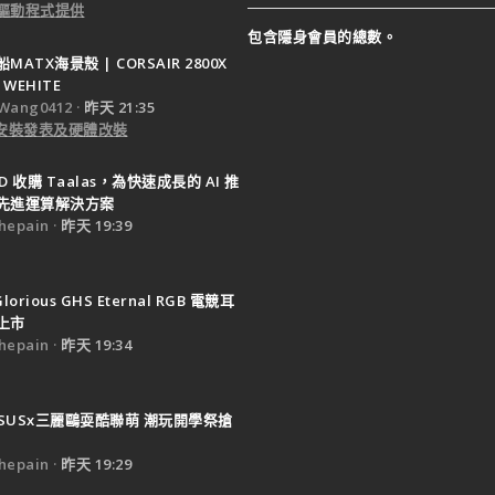
驅動程式提供
包含隱身會員的總數。
ATX海景殼 | CORSAIR 2800X
 WEHITE
Wang0412
昨天 21:35
e 安裝發表及硬體改裝
D 收購 Taalas，為快速成長的 AI 推
先進運算解決方案
epain
昨天 19:39
Glorious GHS Eternal RGB 電競耳
上市
epain
昨天 19:34
SUSx三麗鷗耍酷聯萌 潮玩開學祭搶
epain
昨天 19:29