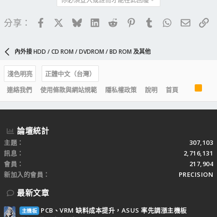
Facebook
X
Bluesky
LinkedIn
Reddit
Pinterest
Tumblr
WhatsApp
電子郵
連
分享：
內外接 HDD / CD ROM / DVDROM / BD ROM 及其他
淺色明亮
正體中文（台灣）
R
連絡我們
使用條款與網站規範
隱私權政策
說明
首頁
S
S
論壇統計
主題
307,103
訊息
2,716,131
會員
217,904
新加入的會員
PRECISION
最新文章
PCB、VRM 缺料成本提升，ASUS 率先調漲主機板
主機板