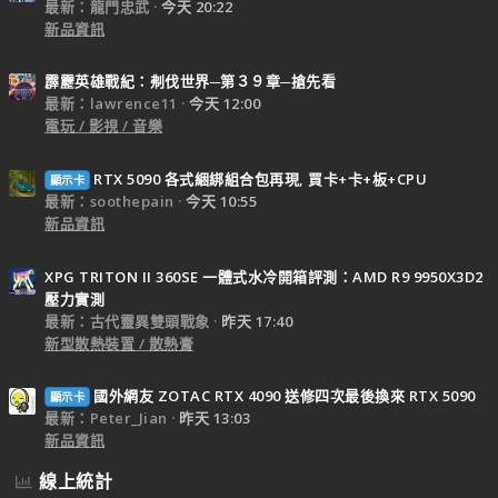
最新：龍門忠武
今天 20:22
新品資訊
霹靂英雄戰紀：刜伐世界─第３９章─搶先看
最新：lawrence11
今天 12:00
電玩 / 影視 / 音樂
RTX 5090 各式綑綁組合包再現, 買卡+卡+板+CPU
顯示卡
最新：soothepain
今天 10:55
新品資訊
XPG TRITON II 360SE 一體式水冷開箱評測：AMD R9 9950X3D2
壓力實測
最新：古代靈異雙頭戰象
昨天 17:40
新型散熱裝置 / 散熱膏
國外網友 ZOTAC RTX 4090 送修四次最後換來 RTX 5090
顯示卡
最新：Peter_Jian
昨天 13:03
新品資訊
線上統計