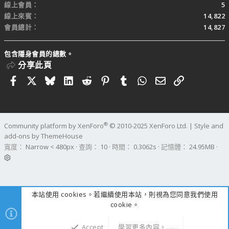
線上會員
5
線上來賓
14,822
會員總計
14,827
包含隱身會員的總數。
分享此頁
Facebook
X
Bluesky
LinkedIn
Reddit
Pinterest
Tumblr
WhatsApp
電子郵件
連結
®
Community platform by XenForo
© 2010-2025 XenForo Ltd.
|
Style and
add-ons by ThemeHouse
寬度
查詢
10
時間
0.3062s
記憶體
24.95MB
本站使用 cookies。若繼續使用本站，則視為您同意我們使用
cookie。
Accept
學習更多內容。……