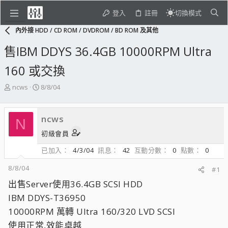
登入
註冊
切換模式
內外接 HDD / CD ROM / DVDROM / BD ROM 及其他
售IBM DDYS 36.4GB 10000RPM Ultra
160 或交換
主
開
ncws
8/8/04
題
始
發
日
起
期
ncws
N
人
初級會員
已加入
4/3/04
訊息
42
互動分數
0
點數
0
8/8/04
#1
出售Server使用36.4GB SCSI HDD
IBM DDYS-T36950
10000RPM 萬轉 Ultra 160/320 LVD SCSI
使用正常,效能卓越