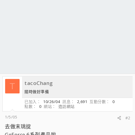
tacoChang
T
隨時做好準備
已加入
10/26/04
訊息
2,691
互動分數
0
點數
0
網站
造訪網站
1/5/05
#2
去做末珧掟
GeForce 6系列產品啦