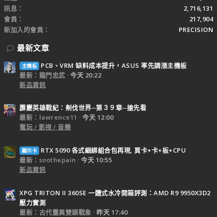
訊息
2,716,131
會員
217,904
新加入的會員
PRECISION
最新文章
PCB、VRM 缺料成本提升，ASUS 率先調漲主機板
主機板
最新：龍門忠武
今天 20:22
新品資訊
霹靂英雄戰紀：刜伐世界─第３９章─搶先看
最新：lawrence11
今天 12:00
電玩 / 影視 / 音樂
RTX 5090 各式綑綁組合包再現, 買卡+卡+板+CPU
顯示卡
最新：soothepain
今天 10:55
新品資訊
XPG TRITON II 360SE 一體式水冷開箱評測：AMD R9 9950X3D2
壓力實測
最新：古代靈異雙頭戰象
昨天 17:40