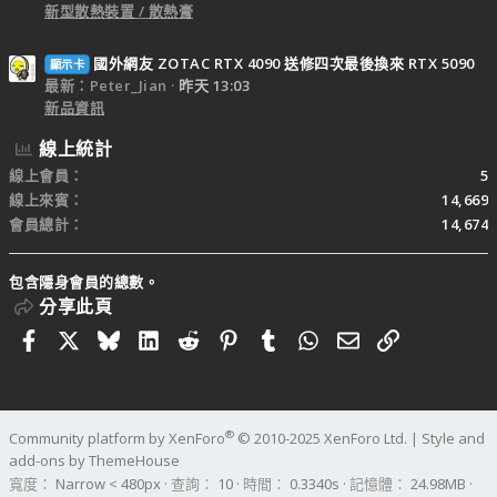
新型散熱裝置 / 散熱膏
國外網友 ZOTAC RTX 4090 送修四次最後換來 RTX 5090
顯示卡
最新：Peter_Jian
昨天 13:03
新品資訊
線上統計
線上會員
5
線上來賓
14,669
會員總計
14,674
包含隱身會員的總數。
分享此頁
Facebook
X
Bluesky
LinkedIn
Reddit
Pinterest
Tumblr
WhatsApp
電子郵件
連結
®
Community platform by XenForo
© 2010-2025 XenForo Ltd.
|
Style and
add-ons by ThemeHouse
寬度
查詢
10
時間
0.3340s
記憶體
24.98MB