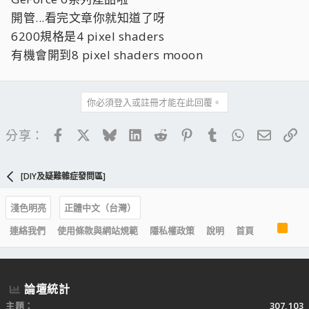
開管...看完文章你就知道了呀
6200規格是4 pixel shaders
有機會開到8 pixel shaders mooon
你必須登入或註冊才能在此回覆。
Facebook
X
Bluesky
LinkedIn
Reddit
Pinterest
Tumblr
WhatsApp
電子郵
連
分享：
[DIY及疑難雜症發問區]
淺色明亮
正體中文（台灣）
R
連絡我們
使用條款與網站規範
隱私權政策
說明
首頁
S
S
論壇統計
主題
307,103