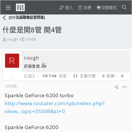
登入
註冊
切換模式
[DIY及疑難雜症發問區]
什麼是開8管 開4管
主
開
rough
1/5/05
題
始
發
日
起
期
rough
R
人
初級會員
已加入
10/7/04
訊息
23
互動分數
0
點數
0
1/5/05
#1
Sparkle GeForce 6200 turbo
http://www.coolaler.com/ipb/index.php?
show...opic=35009&st=0
Sparkle GeForce 6200