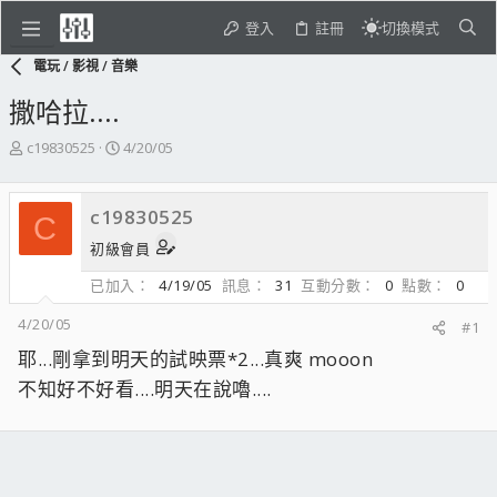
登入
註冊
切換模式
電玩 / 影視 / 音樂
撒哈拉....
主
開
c19830525
4/20/05
題
始
發
日
起
期
c19830525
C
人
初級會員
已加入
4/19/05
訊息
31
互動分數
0
點數
0
4/20/05
#1
耶...剛拿到明天的試映票*2...真爽 mooon
不知好不好看....明天在說嚕....