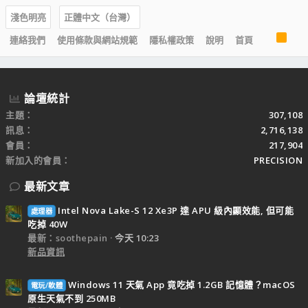
淺色明亮
正體中文（台灣）
R
連絡我們
使用條款與網站規範
隱私權政策
說明
首頁
S
S
論壇統計
主題
307,108
訊息
2,716,138
會員
217,904
新加入的會員
PRECISION
最新文章
Intel Nova Lake-S 12 Xe3P 達 APU 級內顯效能, 但可能
處理器
吃掉 40W
最新：soothepain
今天 10:23
新品資訊
Windows 11 天氣 App 竟吃掉 1.2GB 記憶體？macOS
電玩/軟體
原生天氣不到 250MB