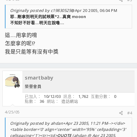
Originally posted by c19830525
@Apr 20 2005, 06:04 PM
耶...剛拿到明天的試映票*2...真爽 mooon
不知好不好看....明天在說嚕....
這....用拿的唷
怎麼拿的呢!?
我是只能等有沒有中獎
smartbaby
榮譽會員
已加入
10/12/03
訊息
1,762
互動分數
0
點數
36
網站
造訪網站
4/25/05
#4
Originally posted by ahdan+Apr 23 2005, 11:21 PM--></div>
<table border='0' align='center' width='95%' cellpadding='3'
cellspacing='1'><tr><td>
QUOTE
(ahdan @ Apr 23 2005,