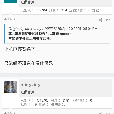
進階會員
已加入
8/7/04
訊息
214
互動分數
0
點數
0
4/23/05
#2
Originally posted by c19830525
@Apr 20 2005, 06:04 PM
耶...剛拿到明天的試映票*2...真爽 mooon
不知好不好看....明天在說嚕....
小弟已經看過了...
只能說不知道在演什麼鬼
mingking
進階會員
已加入
4/12/05
訊息
378
互動分數
0
點數
16
網站
造訪網站
4/24/05
#3