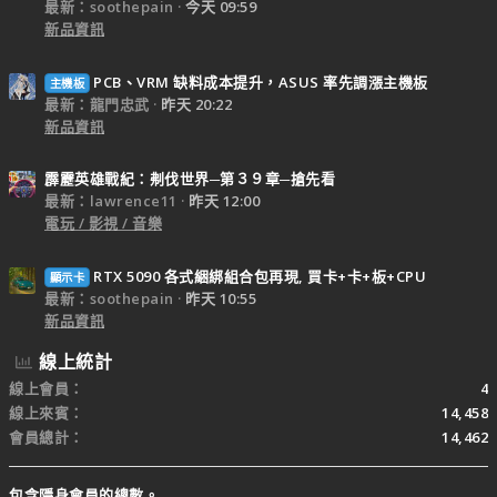
最新：soothepain
今天 09:59
新品資訊
PCB、VRM 缺料成本提升，ASUS 率先調漲主機板
主機板
最新：龍門忠武
昨天 20:22
新品資訊
霹靂英雄戰紀：刜伐世界─第３９章─搶先看
最新：lawrence11
昨天 12:00
電玩 / 影視 / 音樂
RTX 5090 各式綑綁組合包再現, 買卡+卡+板+CPU
顯示卡
最新：soothepain
昨天 10:55
新品資訊
線上統計
線上會員
4
線上來賓
14,458
會員總計
14,462
包含隱身會員的總數。