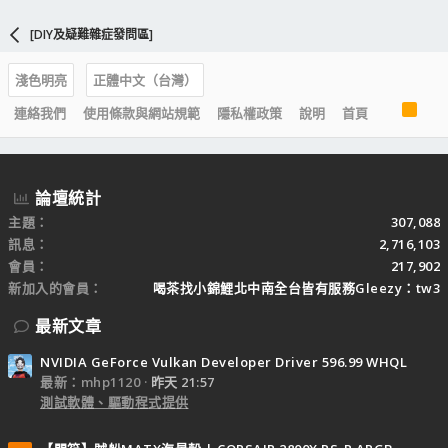
[DIY及疑難雜症發問區]
淺色明亮
正體中文（台灣）
R
連絡我們
使用條款與網站規範
隱私權政策
說明
首頁
S
S
論壇統計
主題
307,088
訊息
2,716,103
會員
217,902
新加入的會員
喝茶找小錦鯉北中南全台皆有服務Gleezy：tw3
最新文章
NVIDIA GeForce Vulkan Developer Driver 596.99 WHQL
最新：mhp1120
昨天 21:57
測試軟體、驅動程式提供