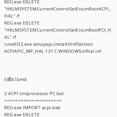
REG.exe DELETE
"HKLMSYSTEMCurrentControlSetEnumRootACPI_
HAL" /f
REG.exe DELETE
"HKLMSYSTEMCurrentControlSetEnumRootPCI_H
AL" /f
rundll32.exe setupapi,InstallHinfSection
ACPIAPIC_MP_HAL 131 C:WINDOWSinfhal.inf
5成k7amd
2.ACPI Uniprocessor PC.bat
=====================
REG.exe IMPORT acpi.bak
REG.exe DELETE