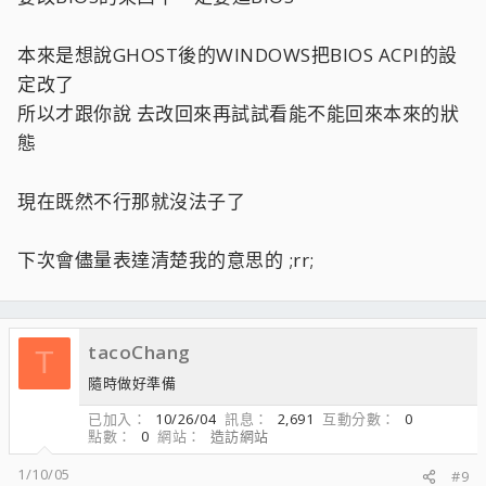
本來是想說GHOST後的WINDOWS把BIOS ACPI的設
定改了
所以才跟你說 去改回來再試試看能不能回來本來的狀
態
現在既然不行那就沒法子了
下次會儘量表達清楚我的意思的 ;rr;
tacoChang
T
隨時做好準備
已加入
10/26/04
訊息
2,691
互動分數
0
點數
0
網站
造訪網站
1/10/05
#9