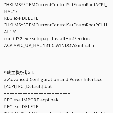
"HKLMSYSTEMCurrentControlSetEnumRootACPI_
HAL" /f
REG.exe DELETE
"HKLMSYSTEMCurrentControlSetEnumRootPCI_H
AL" /f
rundll32.exe setupapi,InstallHinfSection
ACPIAPIC_UP_HAL 131 C:WINDOWSinfhal.inf
9成主機板都ok
3.Advanced Configuration and Power Interface
[ACPI] PC [Default].bat
=========================
REG.exe IMPORT acpi.bak
REG.exe DELETE