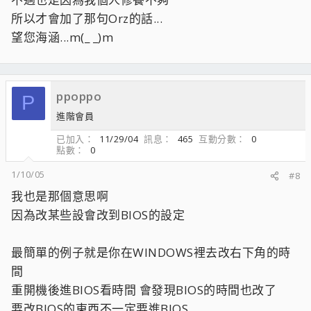
所以才會加了那句Orz的話...
望您海涵...m(_ _)m
ppoppo
P
進階會員
已加入
11/29/04
訊息
465
互動分數
0
點數
0
1/10/05
#8
我也是那個意思啊
因為改某些設會改到BIOS的設定
最簡單的例子就是你在WINDOWS裡去改右下角的時
間
重開機後進BIOS看時間 會發現BIOS的時間也改了
要改BIOS的東西不一定要進BIOS