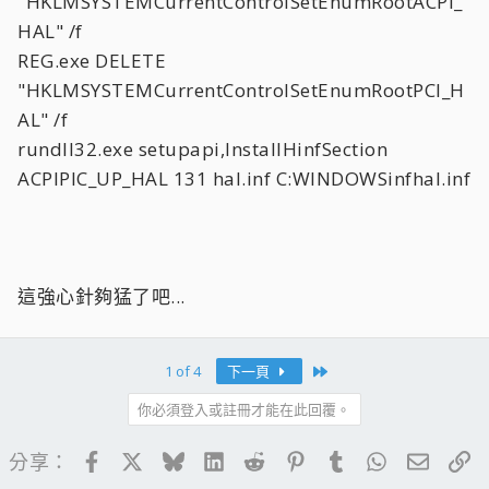
"HKLMSYSTEMCurrentControlSetEnumRootACPI_
HAL" /f
REG.exe DELETE
"HKLMSYSTEMCurrentControlSetEnumRootPCI_H
AL" /f
rundll32.exe setupapi,InstallHinfSection
ACPIPIC_UP_HAL 131 hal.inf C:WINDOWSinfhal.inf
這強心針夠猛了吧...
Last
1 of 4
下一頁
你必須登入或註冊才能在此回覆。
Facebook
X
Bluesky
LinkedIn
Reddit
Pinterest
Tumblr
WhatsApp
電子郵
連
分享：