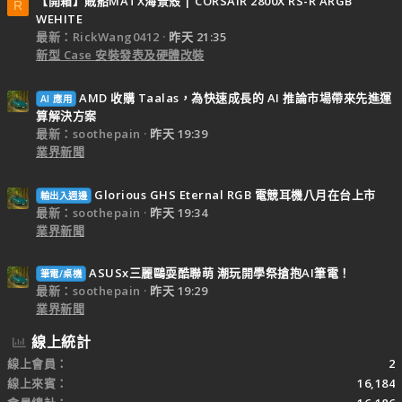
【開箱】賊船MATX海景殼 | CORSAIR 2800X RS-R ARGB
R
WEHITE
最新：RickWang0412
昨天 21:35
新型 Case 安裝發表及硬體改裝
AMD 收購 Taalas，為快速成長的 AI 推論市場帶來先進運
AI 應用
算解決方案
最新：soothepain
昨天 19:39
業界新聞
Glorious GHS Eternal RGB 電競耳機八月在台上市
輸出入週邊
最新：soothepain
昨天 19:34
業界新聞
ASUSx三麗鷗耍酷聯萌 潮玩開學祭搶抱AI筆電！
筆電/桌機
最新：soothepain
昨天 19:29
業界新聞
線上統計
線上會員
2
線上來賓
16,184