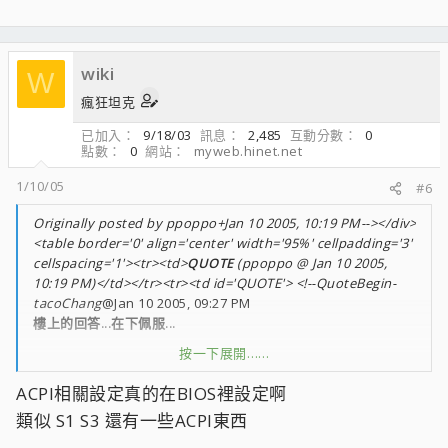
3040.html
似乎也僅能將ACPI轉成Standard PC
(符合M$知識庫說法)
wiki
W
所以,就小弟所獲得資料來說
這是沒辦法的...真是抱歉... :co:
瘋狂坦克
已加入
9/18/03
訊息
2,485
互動分數
0
點數
0
網站
myweb.hinet.net
1/10/05
#6
Originally posted by ppoppo+Jan 10 2005, 10:19 PM--></div>
<table border='0' align='center' width='95%' cellpadding='3'
cellspacing='1'><tr><td>
QUOTE
(ppoppo @ Jan 10 2005,
10:19 PM)</td></tr><tr><td id='QUOTE'> <!--QuoteBegin-
tacoChang
@Jan 10 2005, 09:27 PM
樓上的回答...在下佩服...
按一下展開……
Anyway,這似乎是不可能的任務
http://support.microsoft.com/?scid=kb;zh-tw;309283
ACPI相關設定真的在BIOS裡設定啊
M$技術支援庫中指出:
類似 S1 S3 還有一些ACPI東西
「裝置管理員」不允陰N Non-ACPI HAL 改為 ACPI