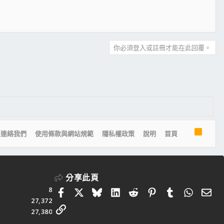
你必須登入或註冊才能在此回覆。
R
連絡我們
使用條款與網站規範
隱私權政策
說明
首頁
S
S
分享此頁
8
Facebook
X
Bluesky
LinkedIn
Reddit
Pinterest
Tumblr
Whats
電
27,372
連結
27,380