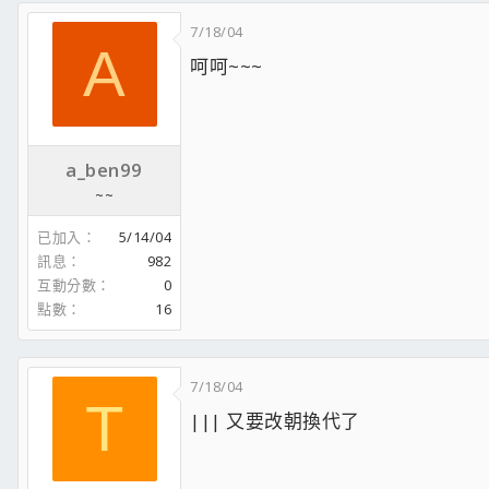
7/18/04
A
呵呵~~~
a_ben99
~~
已加入
5/14/04
訊息
982
互動分數
0
點數
16
7/18/04
T
||| 又要改朝換代了