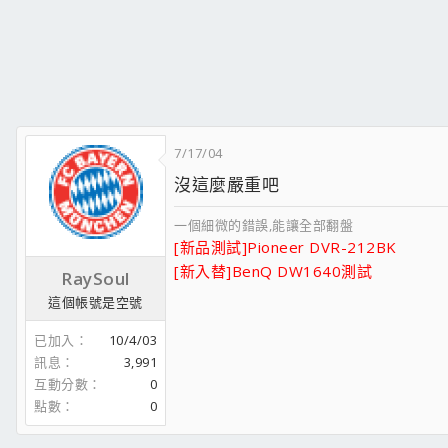
7/17/04
沒這麼嚴重吧
一個細微的錯誤,能讓全部翻盤
[新品測試]Pioneer DVR-212BK
[新入替]BenQ DW1640測試
RaySoul
這個帳號是空號
已加入
10/4/03
訊息
3,991
互動分數
0
點數
0