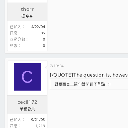
thorr
擃��
已加入
4/22/04
訊息
385
互動分數
0
點數
0
7/19/04
C
[/QUOTE]The question is, however
對我而言....這句話問到了重點~ :)
cecil172
榮譽會員
已加入
9/21/03
訊息
1,219