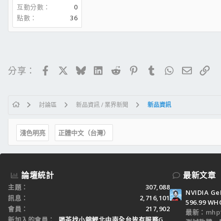
互動分數
0
點數
36
Facebook
X
Bluesky
LinkedIn
Reddit
Pinterest
Tumblr
WhatsApp
電子郵
連
分享：
討論區
新品資訊 / 業界新聞
新品資訊
淺色明亮
正體中文（台灣）
論壇統計
最新文章
主題
307,088
NVIDIA Ge
訊息
2,716,101
596.99 WH
會員
217,902
最新：mhp1
新加入的會員
喝茶找小錦鯉北中南全台皆有服務Gleezy：tw3