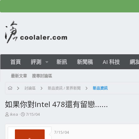
首頁
評測
新訊
新聞稿
AI 科技
網
最新文章
搜尋討論區
討論區
新品資訊 / 業界新聞
新品資訊
如果你對Intel 478還有留戀......
主
開
ikea
7/15/04
題
始
發
日
7/15/04
起
期
人