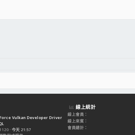
件
結
線上統計
線上會員
Force Vulkan Developer Driver
線上來賓
QL
會員總計
120
今天 21:57