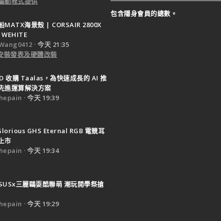
驅動程式提供
包含隱身會員的總數。
ATX海景殼 | CORSAIR 2800X
 WEHITE
Wang0412
今天 21:35
e 安裝發表及硬體改裝
D 收購 Taalas，為快速成長的 AI 推
先進運算解決方案
epain
今天 19:39
Glorious GHS Eternal RGB 電競耳
上市
epain
今天 19:34
SUSx三麗鷗耍酷聯萌 潮玩開學祭搶
epain
今天 19:29