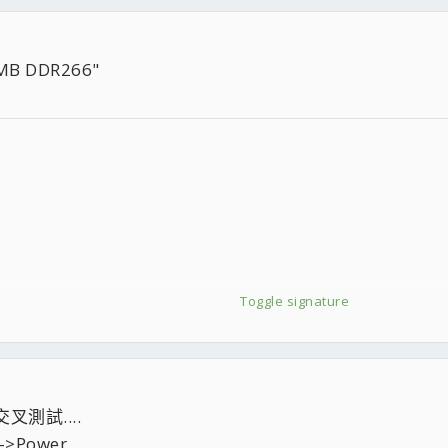
 DDR266"
Toggle signature
測試....
>Power...