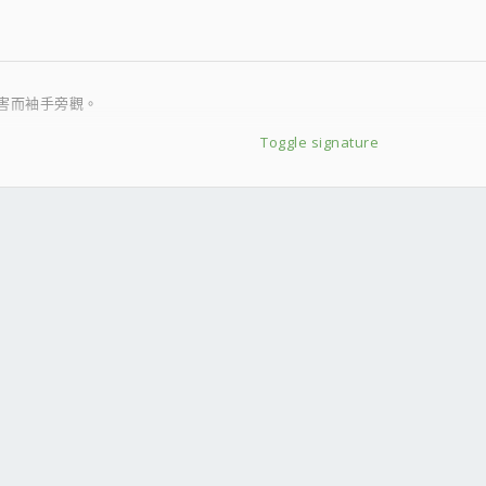
害而袖手旁觀。
Toggle signature
的命令。
機器人必須保護自己。