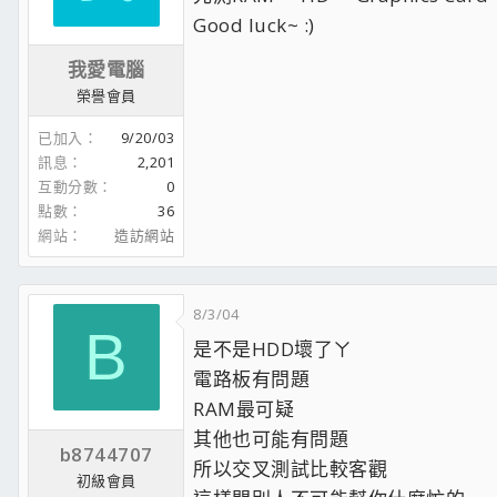
Good luck~ :)
我愛電腦
榮譽會員
已加入
9/20/03
訊息
2,201
互動分數
0
點數
36
網站
造訪網站
8/3/04
B
是不是HDD壞了ㄚ
電路板有問題
RAM最可疑
其他也可能有問題
b8744707
所以交叉測試比較客觀
初級會員