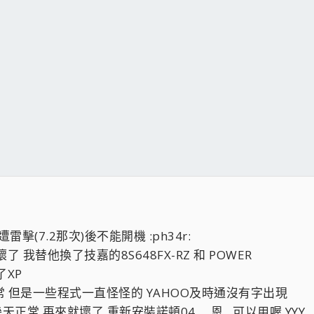
(7.2那次)後不能開機 :ph34r:
我替他換了技嘉的8S648FX-RZ 和 POWER
XP
常 但是一些程式一直怪怪的 YAHOO及時通沒有字出現
天正常 再來就壞了 重新安裝諾頓04.....恩...可以用喔 YYY