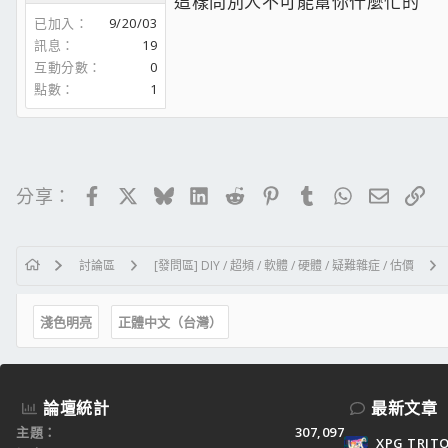
這樣問別人不可能幫你什麼忙的
已加入
9/20/03
訊息
19
互動分數
0
點數
1
Facebook
X
Bluesky
LinkedIn
Reddit
Pinterest
Tumblr
WhatsApp
電子郵
連
分享：
討論區
[發問區] DIY / 超頻 / 軟體 / 硬體 / 疑難雜症 / 估價
淺色明亮
正體中文（台灣）
論壇統計
最新文章
主題
307,097
XPG TRI