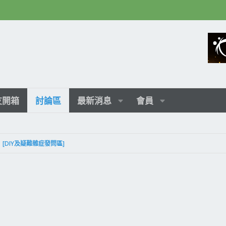
友開箱
討論區
最新消息
會員
[DIY及疑難雜症發問區]