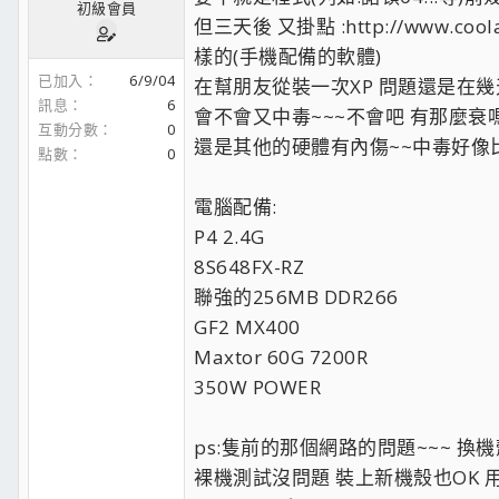
初級會員
但三天後 又掛點 :http://www.coolaler.
樣的(手機配備的軟體)
已加入
6/9/04
在幫朋友從裝一次XP 問題還是在幾天
訊息
6
會不會又中毒~~~不會吧 有那麼衰嗎
互動分數
0
還是其他的硬體有內傷~~中毒好像比較
點數
0
電腦配備:
P4 2.4G
8S648FX-RZ
聯強的256MB DDR266
GF2 MX400
Maxtor 60G 7200R
350W POWER
ps:隻前的那個網路的問題~~~ 換
裸機測試沒問題 裝上新機殼也OK 