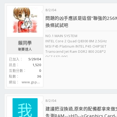
8/2/04
問題的凶手應該是這個"聯強的256MB
換條試試吧
NO.1 MAIN SYSTEM
INTEL Core 2 Quad Q8300 8M 2.5GHz
賴同學
MSI P45 Platinum INTEL P45 CHIPSET
喇賽達人
Transcend Jet Ram DDR2 800 2GB*2
OCZ SSD 90G
已加入
5/29/04
Seagate 1.5TB * 2
訊息
1,520
MSI 8600GT 512MB PCI-E
互動分數
0
點數
36
NO.2 GAMER
網站
www.gspot.idv.tw
INTEL Core 2 Duo E6420 4M 2.13GHz
GIGABYTE 965P INTEL 965 CHIPSET
Transcend Jet Ram DDR2 667 1GB*2
Hitachi 320G 7200RPM SATAII
8/2/04
MSI Nvidia 9800GTX 512MB PCI-E
我
建議把沒換過,原來的配備都拿來做交叉
先測RAM-->HD-->Graphics Card--