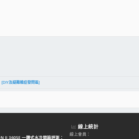
件
結
[DIY及疑難雜症發問區]
線上統計
線上會員
TON II 360SE 一體式水冷開箱評測：