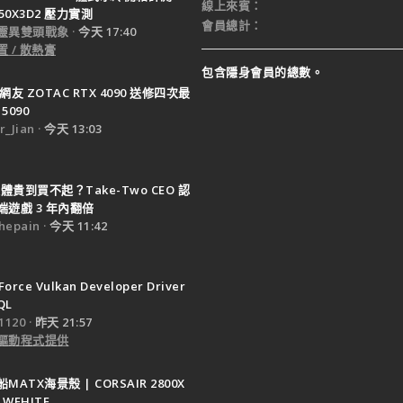
線上來賓
950X3D2 壓力實測
會員總計
靈異雙頭戰象
今天 17:40
 / 散熱膏
包含隱身會員的總數。
網友 ZOTAC RTX 4090 送修四次最
5090
_Jian
今天 13:03
體貴到買不起？Take-Two CEO 認
遊戲 3 年內翻倍
epain
今天 11:42
Force Vulkan Developer Driver
QL
120
昨天 21:57
驅動程式提供
ATX海景殼 | CORSAIR 2800X
 WEHITE