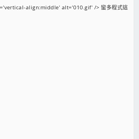
'vertical-align:middle' alt='010.gif' /> 蠻多程式這