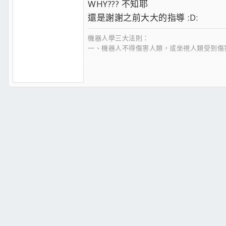
WHY??? 不知耶
還是謝謝之前大大的指導 :D:
機器人學三大法則：
一、機器人不得傷害人類，或坐視人類受到傷
二、除非違背第一法則，機器人必須服從人類
三、在不違背第一法則及第二法則的情況下，
艾西莫夫（Isaac Asimov， 1920-1992）