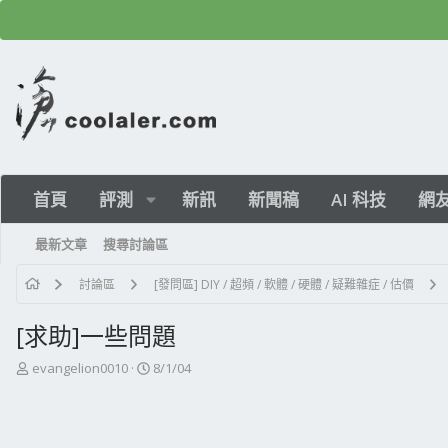
首頁
評測
新訊
新聞稿
AI 科技
網
最新文章
搜尋討論區
討論區
[發問區] DIY / 超頻 / 軟體 / 硬體 / 疑難雜症 / 估價
[求助]一些問題
主
開
evangelion0010
8/1/04
題
始
發
日
起
期
人