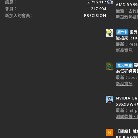
訊息
2,716,117
AMD R9 9
會員
217,904
最新：古代
新加入的會員
PRECISION
新型散熱裝置
國外
顯示卡
後換來 RTX 
最新：Peter
新品資訊
硬
電玩/軟體
為低延遲雲端
最新：sooth
新品資訊
NVIDIA Ge
596.99 WH
最新：mhp1
測試軟體、
【開箱】賊船M
R
RS-R ARGB