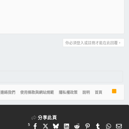
你必須登入或註冊才能在此回覆。
R
連絡我們
使用條款與網站規範
隱私權政策
說明
首頁
S
S
分享此頁
5
Facebook
X
Bluesky
LinkedIn
Reddit
Pinterest
Tumblr
Whats
電