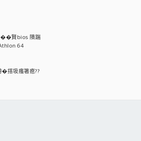
賭��賢bios 隤踹
hlon 64
�撘圾瘙箸瘜??