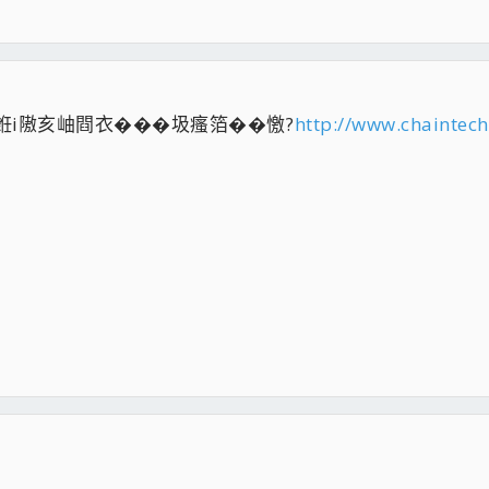
嚗?銋i隞亥岫閰衣���圾瘙箔��憿?
http://www.chaintec