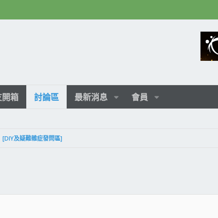
友開箱
討論區
最新消息
會員
[DIY及疑難雜症發問區]