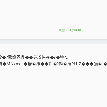
Toggle signature
扯矽�?雿銝雿璈��券璈停��?�鈭?..
憒�MNxxx...�府�舐��餌�?銝�每PU-Z���箔� �牢ore,