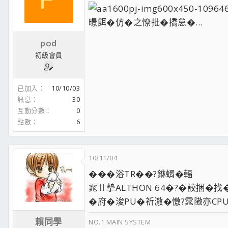
暻餌�仿�之憭批�撟怠�...
pod
初級會員
已加入
10/10/03
訊息
30
互動分數
0
點數
6
10/11/04
���浴TR��?銝蝑�輻
雿Ⅱ摰ALTHON 64�?�詨捆�
�府�浚PU�祈澈�憿?雿隞亦CP
賴同學
NO.1 MAIN SYSTEM