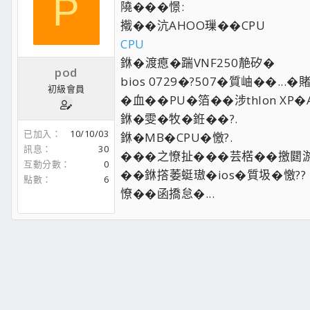
P
隢���憬:
撠��沆AHOO璅��CPU
CPU
銝�渡瘜�踹VNF250靘矽�
pod
bios 0729�?507�質岫��...�
初級會員
�血��PU�箔��涉thlon XP�At
銝�雯�牧�銋��?.
已加入
10/10/03
銝�MB�CPU�憿?.
訊息
30
���之憭扯���芸楛��撽閮游
互動分數
0
��銝撘萎蜓璈�ios�質圾�憿??
點數
6
憭��函撟怠�...