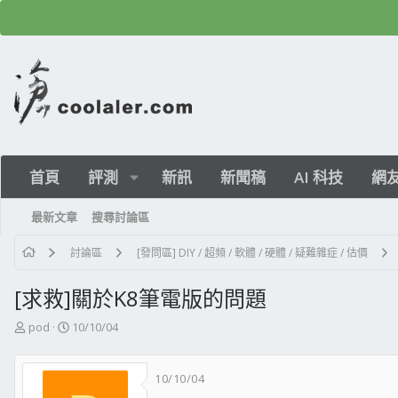
首頁
評測
新訊
新聞稿
AI 科技
網
最新文章
搜尋討論區
討論區
[發問區] DIY / 超頻 / 軟體 / 硬體 / 疑難雜症 / 估價
[求救]關於K8筆電版的問題
主
開
pod
10/10/04
題
始
發
日
10/10/04
起
期
人