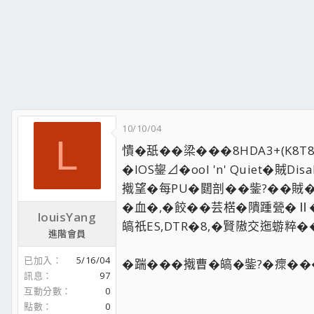
10/10/04
L
憒�舐��梁���8HDA3+(K8T8
�IOS鋆⊿�ool 'n' Quiet�賊Disab
撠望�每PU�閮剖��鈭?��賊
�血�,�餃��芸楛�隤踵甇�Ⅱ
louisYang
皜祇ES,DTR�8,�賢隞交迤蝣粹�
進階會員
已加入
5/16/04
�踹���撠曹�皜�鈭?�瘝��
訊息
97
互動分數
0
點數
0