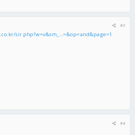
#3
h.co.kr/sir.php?w=v&sm_...=&op=and&page=1
#4