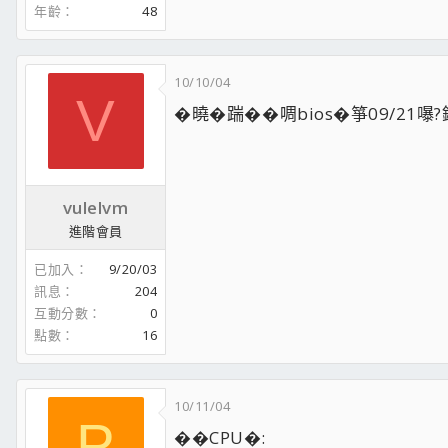
年齡
48
10/10/04
V
�曉�踹��啁bios�箏09/21
vulelvm
進階會員
已加入
9/20/03
訊息
204
互動分數
0
點數
16
10/11/04
P
��CPU�: