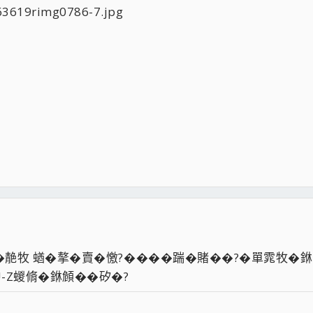
找�靘牧 蝤�摮�賣�憿?����踹�賭��?�單雿牧�
U-Z蝬脩�銝頠��矽�?