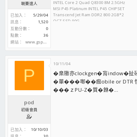
INTEL Core 2 Quad Q8300 8M 2.5GHz
喇賽達人
MSI P45 Platinum INTEL P45 CHIPSET
Transcend Jet Ram DDR2 800 2GB*2
已加入
5/29/04
OCZ SSD 90G
訊息
1,520
Seagate 1.5TB * 2
互動分數
0
MSI 8600GT 512MB PCI-E
點數
36
網站
www.gspot.idv.tw
NO.2 GAMER
INTEL Core 2 Duo E6420 4M 2.13GHz
GIGABYTE 965P INTEL 965 CHIPSET
Transcend Jet Ram DDR2 667 1GB*2
10/11/04
P
Hitachi 320G 7200RPM SATAII
�臬隞亦clockgen�肓indow�
MSI Nvidia 9800GTX 512MB PCI-E
�單���啣��痂obile or DTR 
���ｚPU-Z�質�銝�...
pod
初級會員
已加入
10/10/03
訊息
30