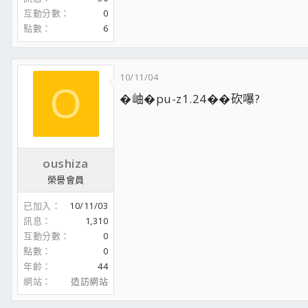
互動分數
0
點數
6
10/11/04
O
�岫�pu-z1.24��砍嚗?
oushiza
榮譽會員
已加入
10/11/03
訊息
1,310
互動分數
0
點數
0
年齡
44
網站
造訪網站