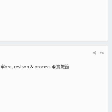
#6
 revison & process �賣蝛箇