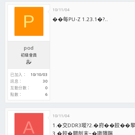
10/11/04
P
��每PU-Z 1.23.1�?..
pod
初級會員
已加入
10/10/03
訊息
30
互動分數
0
點數
6
10/11/04
A
1.�交DDR3瑽?2.�府��餃��摰末
3.�餃�閮剖末~�璈隤踹