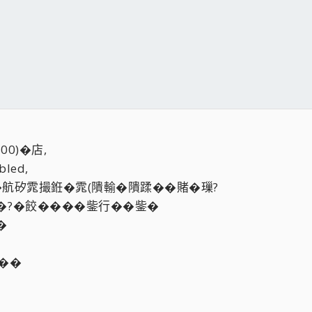
00)�店,
led,
�航矽雿撮銋�雿(隤輸�隤蹂��賭�璅?
�?�餃����鈭行��鈭�
�
��