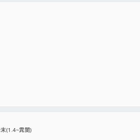
(1.4~雿閬)