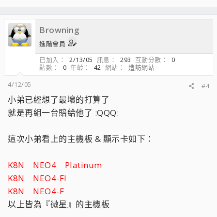
Browning
進階會員
已加入
2/13/05
訊息
293
互動分數
0
點數
0
年齡
42
網站
造訪網站
4/12/05
#4
小弟已經想了最壞的打算了
就是再組一台賠給他了 :QQQ:
這次小弟看上的主機板 & 顯示卡如下：
K8N NEO4 Platinum
K8N NEO4-FI
K8N NEO4-F
以上皆為『微星』的主機板