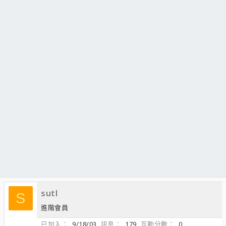
sutl
S
進階會員
已加入
9/18/03
訊息
179
互動分數
0