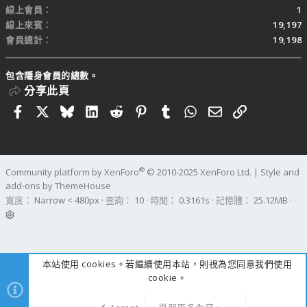
線上會員
1
線上來賓
19,197
會員總計
19,198
包含隱身會員的總數。
分享此頁
Facebook
X
Bluesky
LinkedIn
Reddit
Pinterest
Tumblr
WhatsApp
電子郵件
連結
®
Community platform by XenForo
© 2010-2025 XenForo Ltd.
|
Style and
add-ons by ThemeHouse
寬度
查詢
10
時間
0.3161s
記憶體
25.12MB
本站使用 cookies。若繼續使用本站，則視為您同意我們使用
cookie。