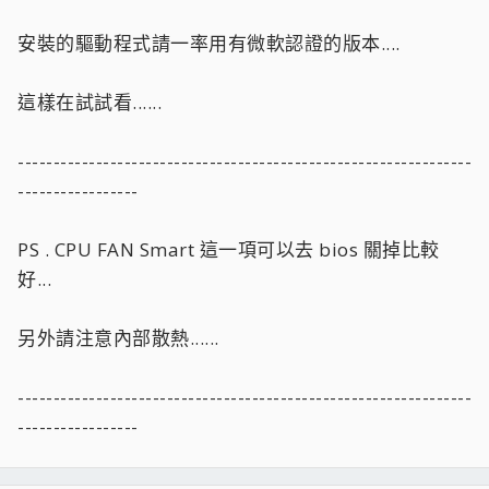
BUT『P4-1.8G』這台電腦就不會
安裝的驅動程式請一率用有微軟認證的版本....
頂多只是LAG而已，就是不會斷線唷
而且二台電腦都在相同的伺服器相同的地圖裡面
網路線也檢查過了
這樣在試試看......
完全是沒問題的
不知道是否有人跟我組一樣的主機板吶
----------------------------------------------------------------
如果有的話不知道有沒有跟我一樣的情形發生呀
-----------------
PS . CPU FAN Smart 這一項可以去 bios 關掉比較
好...
另外請注意內部散熱......
----------------------------------------------------------------
-----------------