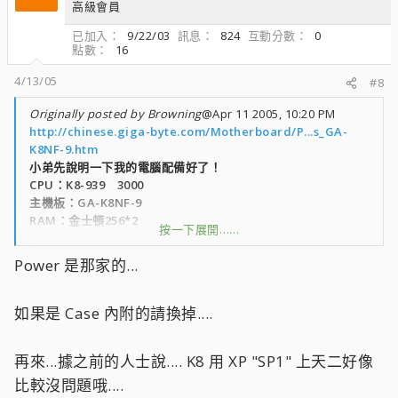
高級會員
已加入
9/22/03
訊息
824
互動分數
0
點數
16
4/13/05
#8
Originally posted by Browning
@Apr 11 2005, 10:20 PM
http://chinese.giga-byte.com/Motherboard/P...s_GA-
K8NF-9.htm
小弟先說明一下我的電腦配備好了！
CPU：K8-939 3000
主機板：GA-K8NF-9
RAM：金士頓256*2
按一下展開……
顯示卡：GF FX6200 PCI-E
POWER：300 W
Power 是那家的...
照理來說這個配備是可以穩跑天堂Ⅱ的 :SSS:
沒想到回去一組裝起來
如果是 Case 內附的請換掉....
跟旁邊的P4-1.8G的電腦比較起來
還真的有夠氣的 ;cr;
再來...據之前的人士說.... K8 用 XP "SP1" 上天二好像
首先在人多的城鎮就會卡點
卡點的現象是『人物不能動！而別人就可以很順的從我旁邊走過
比較沒問題哦....
去，過沒多久之後就斷線了』