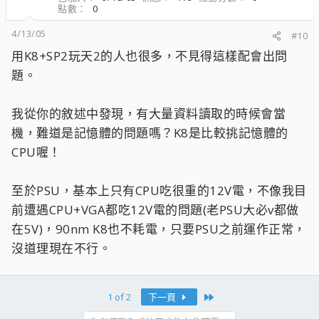
點數
0
4/13/05
#10
用K8+SP2玩天2的人也很多，不見得這樣配會出問
題。
我從你的敘述中發現，有大量資料讀取的時候會當
機，難道是記憶體的問題嗎？K8是比較挑記憶體的
CPU喔！
至於PSU，基本上只有CPU吃很重的12V電，不像我目
前遭遇CPU+VGA都吃12V電的問題(老PSU大必v都做
在5V)，90nm K8也不耗電，只要PSU之前運作正常，
沒道理現在不行。
Last
1 of 2
下一頁