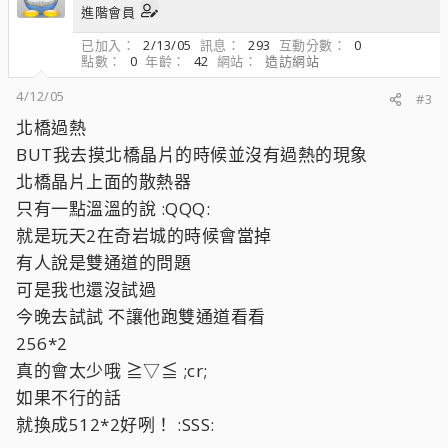
進階會員
已加入
2/13/05
訊息
293
互動分數
0
點數
0
年齡
42
網站
造訪網站
4/12/05
#3
北橋過熱
BUT我去摸北橋晶片的時候並沒有過熱的現象
北橋晶片上面的散熱器
只有一點溫溫的說 :QQQ:
就是玩天2在奇岩城的時候會當掉
有人說是雙通道的問題
可是我也還沒試過
今晚去試試 不讓他跑雙通道看看
256*2
真的會太少哦 ≧▽≦ ;cr;
如果不行的話
就換成512*2好咧！ :SSS: