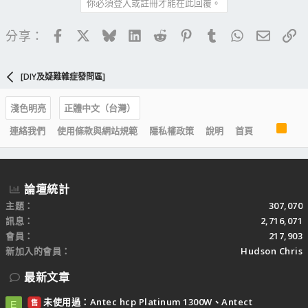
你必須登入或註冊才能在此回覆。
Facebook
X
Bluesky
LinkedIn
Reddit
Pinterest
Tumblr
WhatsApp
電子郵
連
分享：
[DIY及疑難雜症發問區]
淺色明亮
正體中文（台灣）
R
連絡我們
使用條款與網站規範
隱私權政策
說明
首頁
S
S
論壇統計
主題
307,070
訊息
2,716,071
會員
217,903
新加入的會員
Hudson Chris
最新文章
未使用過：Antec hcp Platinum 1300W、Antect
售
E