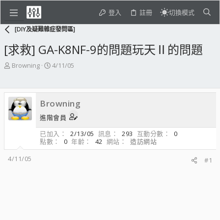
登入
註冊
切換模式
[DIY及疑難雜症發問區]
[求救] GA-K8NF-9的問題玩天Ⅱ的問題
主
開
Browning
4/11/05
題
始
發
日
起
期
Browning
人
進階會員
已加入
2/13/05
訊息
293
互動分數
0
點數
0
年齡
42
網站
造訪網站
4/11/05
#1