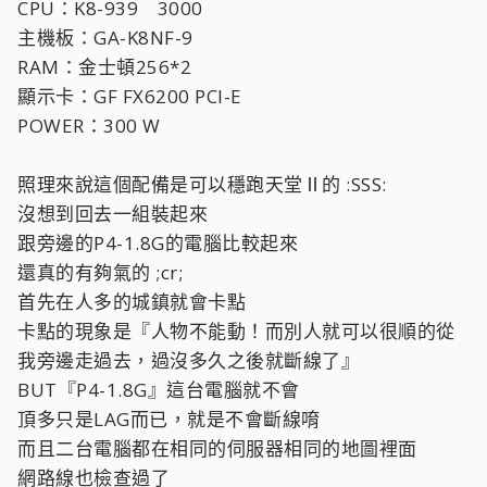
CPU：K8-939 3000
主機板：GA-K8NF-9
RAM：金士頓256*2
顯示卡：GF FX6200 PCI-E
POWER：300 W
照理來說這個配備是可以穩跑天堂Ⅱ的 :SSS:
沒想到回去一組裝起來
跟旁邊的P4-1.8G的電腦比較起來
還真的有夠氣的 ;cr;
首先在人多的城鎮就會卡點
卡點的現象是『人物不能動！而別人就可以很順的從
我旁邊走過去，過沒多久之後就斷線了』
BUT『P4-1.8G』這台電腦就不會
頂多只是LAG而已，就是不會斷線唷
而且二台電腦都在相同的伺服器相同的地圖裡面
網路線也檢查過了