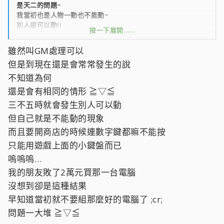
是天二的問題~
我當初也是人物一動也不能動~
別人卻可以動!!
按一下展開……
不過換另一個人物就可以動了
後來就通知GM處理~就OK了
雖然叫GM處理可以
但是到現在還是會常常發生的說
不知道為何
還是會有相同的情形 ≧▽≦
三不五時就會發生別人可以動
但自己就是不能動的現象
而且要開商店的時候連數字鍵都嘛不能按
只能用遊戲上面的小鍵盤而已
嗚嗚嗚…
我的朋友敗了2萬元買那一台電腦
沒想到卻是這種結果
早知道當初就不要組那麼好的電腦了 ;cr;
問題一大堆 ≧▽≦