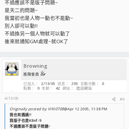
不過應該不是版子問題~
是天二的問題~
我當初也是人物一動也不能動~
別人卻可以動!!
不過換另一個人物就可以動了
後來就通知GM處理~就OK了
Browning
進階會員
已加入
2/13/05
訊息
293
互動分數
0
點數
0
年齡
42
網站
造訪網站
4/13/05
#6
Originally posted by VIKI0708
@Apr 12 2005, 11:38 PM
我也有遇過!!
我版子也是K8nf-9
不過應該不是版子問題~