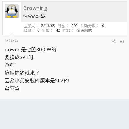
Browning
進階會員
已加入
2/13/05
訊息
293
互動分數
0
點數
0
年齡
42
網站
造訪網站
4/13/05
#9
power 是七盟300 W的
要換成SP1呀
@@"
這個問題就來了
因為小弟安裝的版本是SP2的
≧▽≦