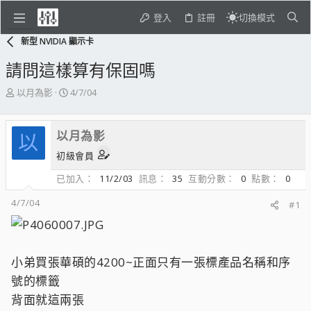
登入
註冊
切換模式
新型 NVIDIA 顯示卡
請問這樣算有保固嗎
主
開
以月為影
4/7/04
題
始
發
日
起
期
以月為影
以
人
初級會員
已加入
11/2/03
訊息
35
互動分數
0
點數
0
4/7/04
#1
小弟買張華碩的4200~正面只有一張標產品名稱和序
號的標籤
背面就這兩張