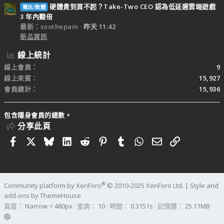
硬體貴到買不起？Take-Two CEO 認為低延遲雲端遊戲
電玩/軟體
3 年內翻倍
最新：soothepain
昨天 11:42
新品資訊
線上統計
線上會員
9
線上來賓
15,927
會員總計
15,936
包含隱身會員的總數。
分享此頁
Facebook
X
Bluesky
LinkedIn
Reddit
Pinterest
Tumblr
WhatsApp
電子郵件
連結
®
Community platform by XenForo
© 2010-2025 XenForo Ltd.
|
Style and
add-ons by ThemeHouse
寬度
查詢
10
時間
0.3151s
記憶體
25.11MB