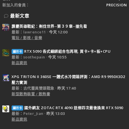
新加入的會員
PRECISION
最新文章
霹靂英雄戰紀：刜伐世界─第３９章─搶先看
最新：lawrence11
今天 12:00
電玩 / 影視 / 音樂
RTX 5090 各式綑綁組合包再現, 買卡+卡+板+CPU
顯示卡
最新：soothepain
今天 10:55
新品資訊
XPG TRITON II 360SE 一體式水冷開箱評測：AMD R9 9950X3D2
壓力實測
最新：古代靈異雙頭戰象
昨天 17:40
新型散熱裝置 / 散熱膏
國外網友 ZOTAC RTX 4090 送修四次最後換來 RTX 5090
顯示卡
最新：Peter_Jian
昨天 13:03
新品資訊