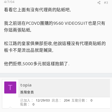
4/7/04
#3
看看它上面有沒有代理商的貼紙吧,
我之前送在PCDVD團購的9560 VIDEOSUIT也是只有
你這兩張貼紙,
松江路的皇家俱樂部拒收,他說這種沒有代理商貼紙的
板卡不是流出品就是贓貨,
他們拒修,5000多元就這樣抱銷了.
topia
T
進階會員
已加入
12/29/03
訊息
204
互動分數
0
點數
0