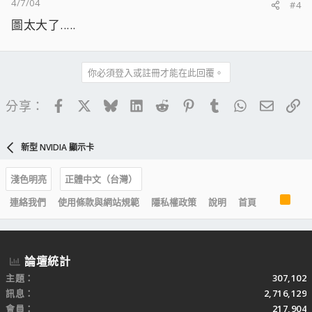
4/7/04
#4
圖太大了.....
你必須登入或註冊才能在此回覆。
Facebook
X
Bluesky
LinkedIn
Reddit
Pinterest
Tumblr
WhatsApp
電子郵
連
分享：
新型 NVIDIA 顯示卡
淺色明亮
正體中文（台灣）
R
連絡我們
使用條款與網站規範
隱私權政策
說明
首頁
S
S
論壇統計
主題
307,102
訊息
2,716,129
會員
217,904