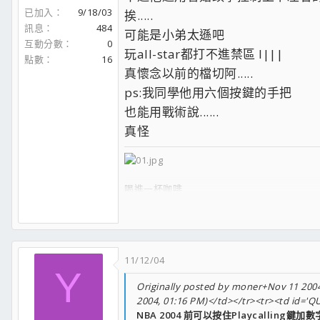
已加入
9/18/03
挨.....
訊息
484
可能是小弟太遜吧
互動分數
0
玩all-star都打不進禁區 l|||
點數
16
真懷念以前的檔切阿.....
ps:我同學他用六個按鍵的手把
也能用戰術說......
真怪
喝進一杯咖啡
就像喝進一份心情
咖啡中微苦的味道
格外的分明
夜貓族
11/12/04
Y
Originally posted by moner+Nov 11 2004,
2004, 01:16 PM)</td></tr><tr><td id='Q
NBA 2004 前可以按住Playcalling鍵