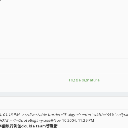
Toggle signature
 01:16 PM--></div><table border='0' align='center' width='95%' cellpad
UOTE'> <!--QuoteBegin-yclee
@Nov 10 2004, 11:29 PM
加數字鍵執行例如double team等戰術