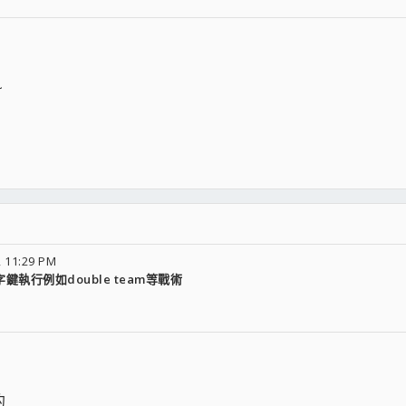
~
 11:29 PM
加數字鍵執行例如double team等戰術
的