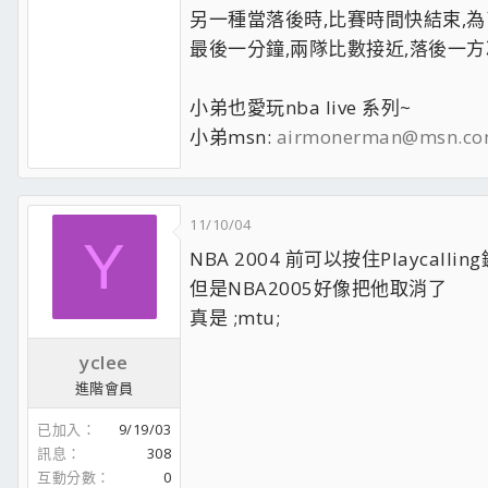
另一種當落後時,比賽時間快結束,
最後一分鐘,兩隊比數接近,落後一方
小弟也愛玩nba live 系列~
小弟msn:
airmonerman@msn.c
11/10/04
Y
NBA 2004 前可以按住Playcall
但是NBA2005好像把他取消了
真是 ;mtu;
yclee
進階會員
已加入
9/19/03
訊息
308
互動分數
0