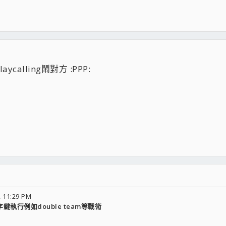
calling鬧對方 :PPP:
 11:29 PM
加數字鍵執行例如double team等戰術