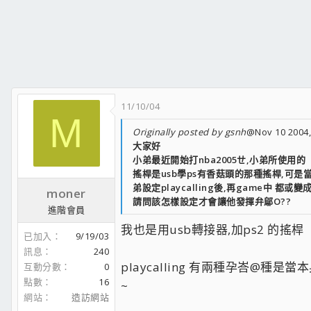
11/10/04
M
Originally posted by gsnh
@Nov 10 2004,
大家好
小弟最近開始打nba2005ㄝ,小弟所使用的
搖桿是usb學ps有香菇頭的那種搖桿,可是
弟設定playcalling後,再game中 都或變成
moner
請問該怎樣設定才會讓他發揮弁鄔O??
進階會員
我也是用usb轉接器,加ps2 的搖桿
已加入
9/19/03
訊息
240
playcalling 有兩種孕峇@種是
互動分數
0
點數
16
~
網站
造訪網站