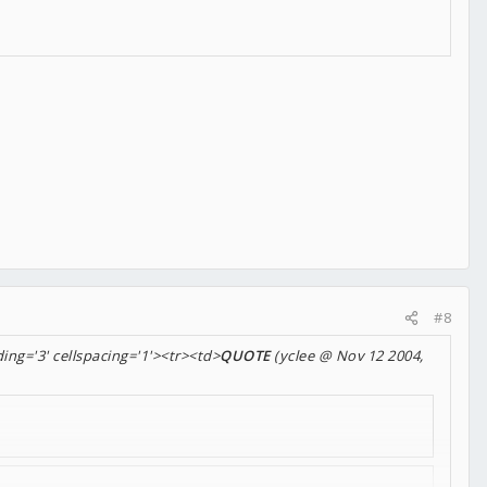
#8
ing='3' cellspacing='1'><tr><td>
QUOTE
(yclee @ Nov 12 2004,