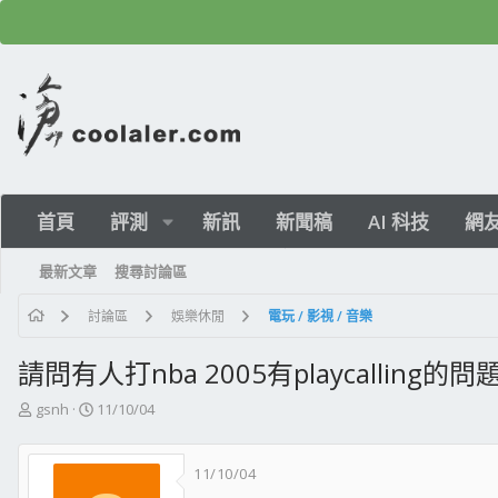
首頁
評測
新訊
新聞稿
AI 科技
網
最新文章
搜尋討論區
討論區
娛樂休閒
電玩 / 影視 / 音樂
請問有人打nba 2005有playcalling的問
主
開
gsnh
11/10/04
題
始
發
日
11/10/04
起
期
人