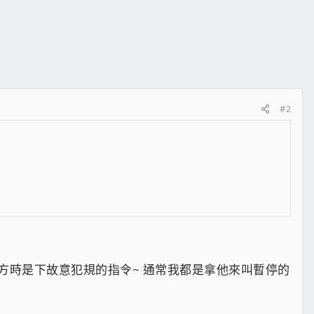
#2
) 當是防守方時是下故意犯規的指令~ 通常我都是拿他來叫暫停的