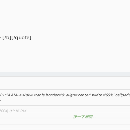
][/quote]
01:14 AM--></div><table border='0' align='center' width='95%' cellpadd
>
2004, 01:16 PM
按一下展開……