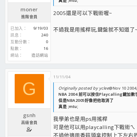
真是 ;mtu;
moner
2005還是可以下戰術喔~
進階會員
已加入
9/19/03
不過我是用搖桿玩,鍵盤就不知道了
訊息
240
互動分數
0
點數
16
網站
造訪網站
11/11/04
G
Originally posted by yclee
@Nov 10 2004,
NBA 2004 前可以按住Playcalling鍵
但是NBA2005好像把他取消了
真是 ;mtu;
gsnh
我學弟也是用ps用搖桿
高級會員
可是他可以用playcalling下戰術ㄟ
不過他適用香菇頭拿控制上下左右