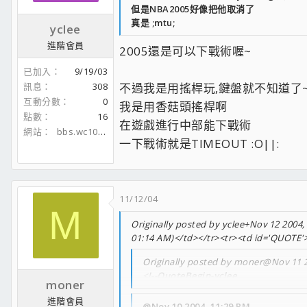
但是NBA2005好像把他取消了
真是 ;mtu;
yclee
進階會員
2005還是可以下戰術喔~
已加入
9/19/03
訊息
308
不過我是用搖桿玩,鍵盤就不知道了~ [/b
互動分數
0
我是用香菇頭搖桿啊
點數
16
在遊戲進行中部能下戰術
網站
bbs.wc105.com
一下戰術就是TIMEOUT :O||:
11/12/04
M
Originally posted by yclee+Nov 12 2004, 
01:14 AM)</td></tr><tr><td id='QUOTE'
Originally posted by moner@Nov 11 
<!--QuoteBegin-yclee
moner
進階會員
@Nov 10 2004, 11:29 PM