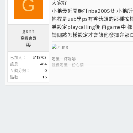
G
大家好
小弟最近開始打nba2005ㄝ,小弟
搖桿是usb學ps有香菇頭的那種搖
弟設定playcalling後,再game中 
gsnh
請問該怎樣設定才會讓他發揮弁鄔O
高級會員
已加入
9/18/03
喝進一杯咖啡
訊息
484
就像喝進一份心情
互動分數
0
咖啡中微苦的味道
格外的分明
點數
16
夜貓族