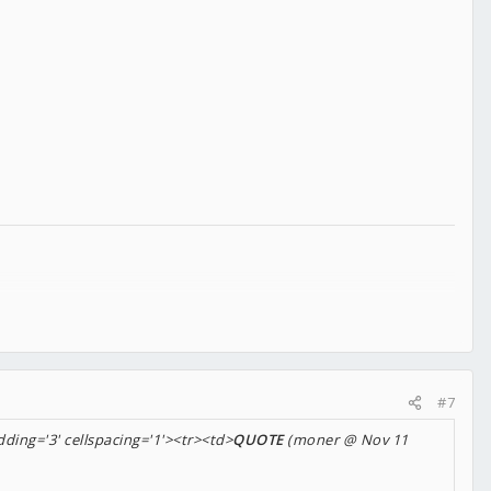
#7
ding='3' cellspacing='1'><tr><td>
QUOTE
(moner @ Nov 11