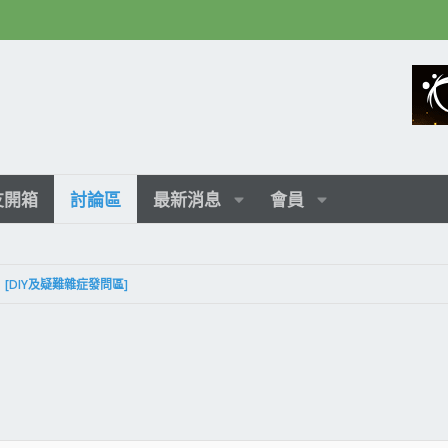
友開箱
討論區
最新消息
會員
[DIY及疑難雜症發問區]