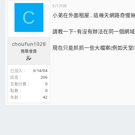
5/17/05
C
小弟在外面租屋...這幾天網路奇慢無
請教一下~有沒有辦法在同一個網域
choufun1028
現在只能抓抓一些大檔案(例如天堂II三
進階會員
已加入
3/14/04
訊息
206
互動分數
0
點數
0
年齡
42