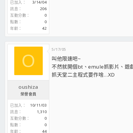
已加入
3/14/04
訊息
206
互動分數
0
點數
0
年齡
42
5/17/05
O
叫他限速吧~
不然就開個bt、emule抓影片、
抓天堂二主程式要作啥…XD
oushiza
榮譽會員
已加入
10/11/03
訊息
1,310
互動分數
0
點數
0
年齡
44