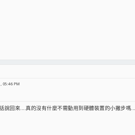
, 05:46 PM
...話說回來....真的沒有什麼不需動用到硬體裝置的小撇步嗎... 