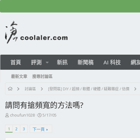
首頁
評測
新訊
新聞稿
AI 科技
網
最新文章
搜尋討論區
討論區
[發問區] DIY / 超頻 / 軟體 / 硬體 / 疑難雜症 / 估價
請問有搶頻寬的方法嗎?
主
開
choufun1028
5/17/05
題
始
發
日
1
2
3
下一頁
起
期
人