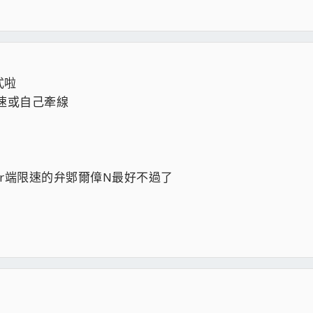
式啦
速或自己牽線
er端限速的弁鄋爾傽N最好不過了