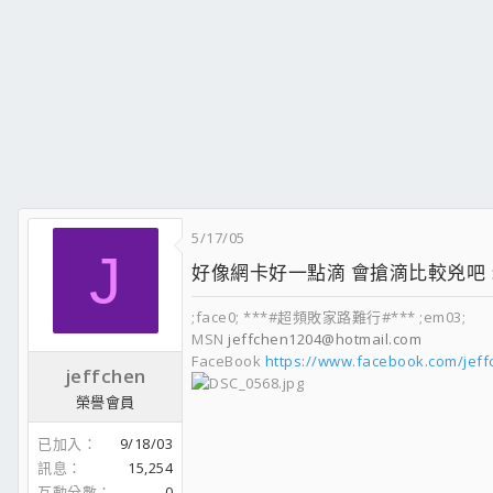
5/17/05
J
好像網卡好一點滴 會搶滴比較兇吧 :un
;face0; ***#超頻敗家路難行#*** ;em03;
MSN
jeffchen1204@hotmail.com
FaceBook
https://www.facebook.com/jef
jeffchen
榮譽會員
已加入
9/18/03
訊息
15,254
互動分數
0