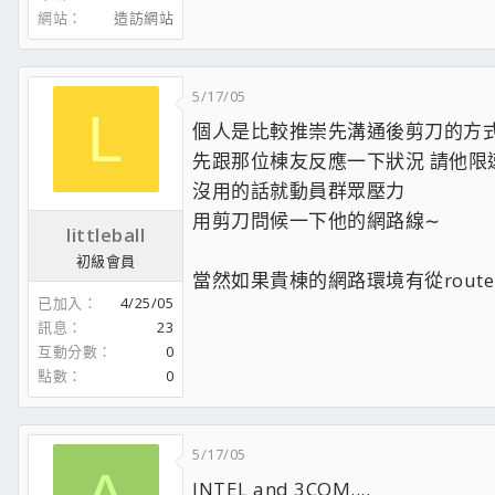
網站
造訪網站
5/17/05
L
個人是比較推崇先溝通後剪刀的方
先跟那位棟友反應一下狀況 請他限
沒用的話就動員群眾壓力
用剪刀問候一下他的網路線∼
littleball
初級會員
當然如果貴棟的網路環境有從rout
已加入
4/25/05
訊息
23
互動分數
0
點數
0
5/17/05
INTEL and 3COM....