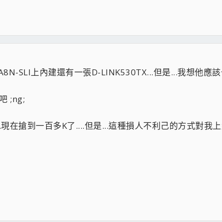
8N-SLI上內建還有一張D-LINK530TX...但是...我想他應該
;ng;
在搶到一百多K了....但是...這種損人不利己的方式對我上網