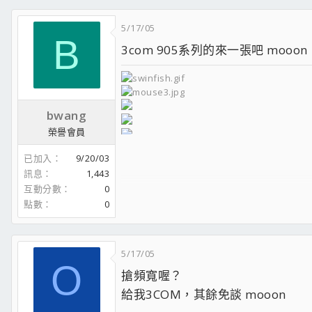
5/17/05
B
3com 905系列的來一張吧 mooon
bwang
榮譽會員
戰地風雲2之=CBB.TW=入隊簽到(請
已加入
9/20/03
請點我去團購太業散熱片!!
訊息
1,443
互動分數
0
點數
0
5/17/05
O
搶頻寬喔？
給我3COM，其餘免談 mooon