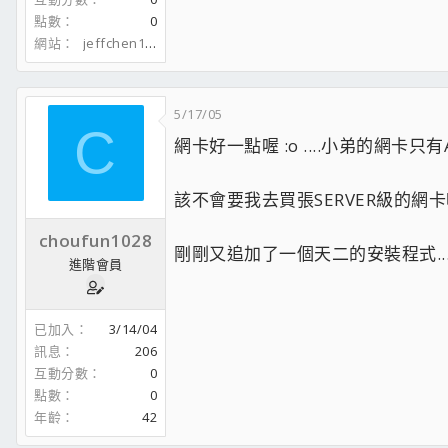
點數
0
網站
jeffchen1204.spaces.live.com
5/17/05
C
網卡好一點喔 :o ....小弟的網卡只有A
該不會要我去買張SERVER級的網卡吧 
choufun1028
剛剛又追加了一個天二的安裝程式...現
進階會員
已加入
3/14/04
訊息
206
互動分數
0
點數
0
年齡
42