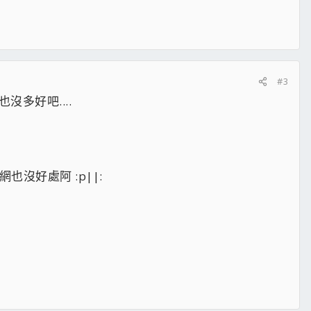
#3
也沒多好吧....
也沒好處阿 :p||: