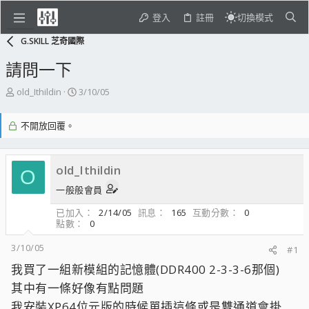
登入
註冊
切換模式
G.SKILL 芝奇國際
請問一下
主
開
old_Ithildin
3/10/05
題
始
發
日
不開放回覆。
起
期
人
old_Ithildin
O
一般般會員
已加入
2/14/05
訊息
165
互動分數
0
點數
0
3/10/05
#1
我買了一組新模組的記憶體(DDR400 2-3-3-6那個)
其中有一條好像有點問題
我安裝XP64位元版的時候單插這條或是雙通道會掛