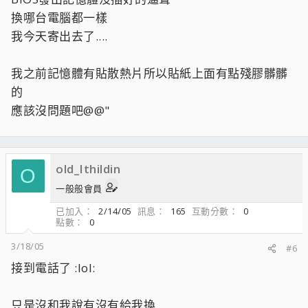
換哪台電腦都一樣
我今天寄出去了....
我之前記憶體有貼散熱片所以貼紙上面有點殘膠髒髒
的
應該沒問題吧@@"
old_Ithildin
O
一般般會員
已加入
2/14/05
訊息
165
互動分數
0
點數
0
3/18/05
#6
接到電話了 :lol:
只是沒和我說有沒有給我換