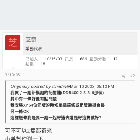
芝奇
芝
業務代表
已加入
10/15/03
訊息
686
互動分數
12
點數
18
3/10/05
#2
Originally posted by Ithildin
@Mar 10 2005, 06:10 PM
我買了一組新模組的記憶體(DDR400 2-3-3-6那個)
其中有一條好像有點問題
我安裝XP64位元版的時候單插這條或是雙通道會掛
另一條OK
這樣送修我是要一組一起寄過去還是寄這隻就好?
可不可以2隻都寄來
小弟幫你測一下