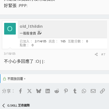
好緊張 :PPP:
old_Ithildin
O
一般般會員
已加入
2/14/05
訊息
165
互動分數
0
點數
0
3/18/05
#7
不小心多回應了 :O||:
不開放回覆。
Facebook
X
Bluesky
LinkedIn
Reddit
Pinterest
Tumblr
WhatsApp
電子郵
連
分享：
G.SKILL 芝奇國際