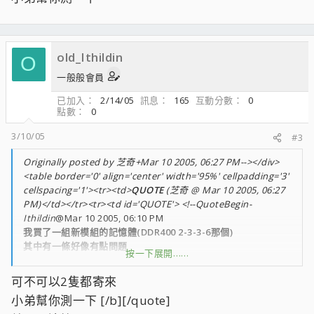
old_Ithildin
O
一般般會員
已加入
2/14/05
訊息
165
互動分數
0
點數
0
3/10/05
#3
Originally posted by 芝奇+Mar 10 2005, 06:27 PM--></div>
<table border='0' align='center' width='95%' cellpadding='3'
cellspacing='1'><tr><td>
QUOTE
(芝奇 @ Mar 10 2005, 06:27
PM)</td></tr><tr><td id='QUOTE'> <!--QuoteBegin-
Ithildin
@Mar 10 2005, 06:10 PM
我買了一組新模組的記憶體(DDR400 2-3-3-6那個)
其中有一條好像有點問題
按一下展開……
我安裝XP64位元版的時候單插這條或是雙通道會掛
另一條OK
可不可以2隻都寄來
這樣送修我是要一組一起寄過去還是寄這隻就好?
小弟幫你測一下 [/b][/quote]