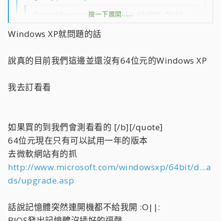
按一下展開……
Originally posted by 芝奇@Mar 10 2005, 06:27
PM
Windows XP就問題的話
<!--QuoteBegin-Ithildin
按一下展開……
按一下展開……
說真的目前我們這邊並還沒有64位元的Windows XP
@Mar 10 2005, 06:10 PM
我買了一組新模組的記憶體(DDR400 2-3-3-6那個)
我去訂看看
其中有一條好像有點問題
我安裝XP64位元版的時候單插這條或是雙通道會掛
另一條OK
這樣送修我是要一組一起寄過去還是寄這隻就好?
按一下展開……
如果買的到我們會測看看的 [/b][/quote]
按一下展開……
64位元現在只有可以試用一年的版本
可不可以2隻都寄來
去微軟網站有的抓
就是照這篇http://www.coolaler.com/ipb/index.php?
小弟幫你測一下
showtopic=28247的地址寄過去嗎?
http://www.microsoft.com/windowsxp/64bit/d...a
沒有測試軟體耶
ds/upgrade.asp
系統都不給我裝 :PPP:
不過裝一般的Windows XP就沒問題
話說記憶體突然連開機都不給我開 :O||:
64版才會當機 :??:
BIOS發出記憶體沒插好的逼聲