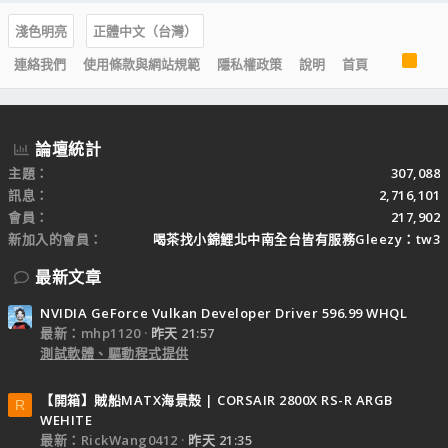
淺色明亮
正體中文（台灣）
R
連絡我們
使用條款與網站規範
隱私權政策
說明
首頁
S
S
論壇統計
主題
307,088
訊息
2,716,101
會員
217,902
新加入的會員
喝茶找小錦鯉北中南全台皆有服務Gleezy：tw3
最新文章
NVIDIA GeForce Vulkan Developer Driver 596.99 WHQL
最新：mhp1120
昨天 21:57
測試軟體、驅動程式提供
【開箱】賊船MATX海景殼 | CORSAIR 2800X RS-R ARGB
R
WEHITE
最新：RickWang0412
昨天 21:35