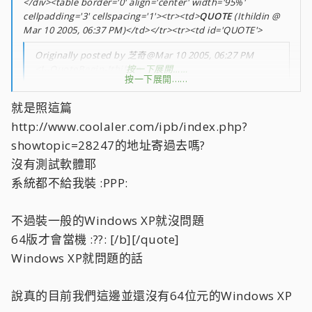
</div><table border='0' align='center' width='95%'
cellpadding='3' cellspacing='1'><tr><td>
QUOTE
(Ithildin @
Mar 10 2005, 06:37 PM)</td></tr><tr><td id='QUOTE'>
Originally posted by 芝奇@Mar 10 2005, 06:27 PM
<!--QuoteBegin-Ithildin
按一下展開……
按一下展開……
@Mar 10 2005, 06:10 PM
就是照這篇
我買了一組新模組的記憶體(DDR400 2-3-3-6那個)
http://www.coolaler.com/ipb/index.php?
其中有一條好像有點問題
我安裝XP64位元版的時候單插這條或是雙通道會掛
showtopic=28247的地址寄過去嗎?
另一條OK
沒有測試軟體耶
這樣送修我是要一組一起寄過去還是寄這隻就好?
按一下展開……
系統都不給我裝 :PPP:
可不可以2隻都寄來
不過裝一般的Windows XP就沒問題
小弟幫你測一下
64版才會當機 :??: [/b][/quote]
Windows XP就問題的話
說真的目前我們這邊並還沒有64位元的Windows XP