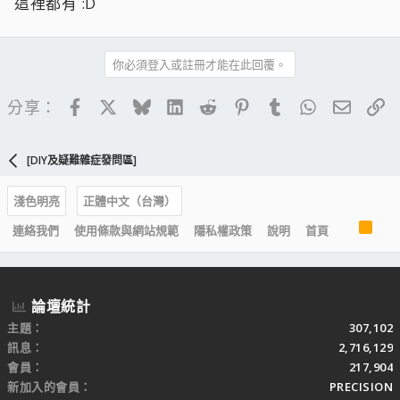
這裡都有 :D
你必須登入或註冊才能在此回覆。
Facebook
X
Bluesky
LinkedIn
Reddit
Pinterest
Tumblr
WhatsApp
電子郵
連
分享：
[DIY及疑難雜症發問區]
淺色明亮
正體中文（台灣）
R
連絡我們
使用條款與網站規範
隱私權政策
說明
首頁
S
S
論壇統計
主題
307,102
訊息
2,716,129
會員
217,904
新加入的會員
PRECISION