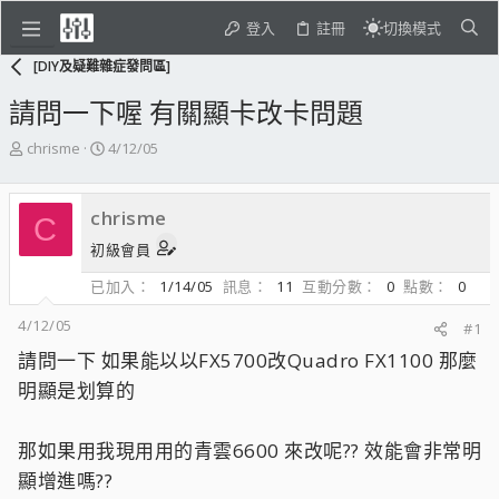
登入
註冊
切換模式
[DIY及疑難雜症發問區]
請問一下喔 有關顯卡改卡問題
主
開
chrisme
4/12/05
題
始
發
日
起
期
chrisme
C
人
初級會員
已加入
1/14/05
訊息
11
互動分數
0
點數
0
4/12/05
#1
請問一下 如果能以以FX5700改Quadro FX1100 那麼
明顯是划算的
那如果用我現用用的青雲6600 來改呢?? 效能會非常明
顯增進嗎??