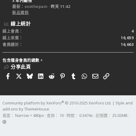
3 年內翻倍
最新：soothepain
昨天 11:42
新品資訊
線上統計
線上會員
4
線上來賓
16,659
會員總計
16,663
包含隱身會員的總數。
分享此頁
Facebook
X
Bluesky
LinkedIn
Reddit
Pinterest
Tumblr
WhatsApp
電子郵件
連結
®
Community platform by XenForo
© 2010-2025 XenForo Ltd.
|
Style and
add-ons by ThemeHouse
寬度
查詢
10
時間
0.3474s
記憶體
25.02MB