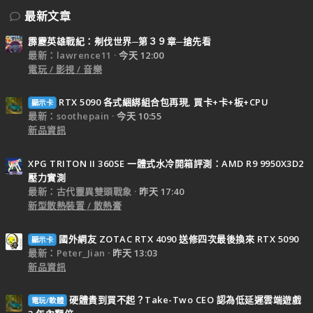
最新文章
霹靂英雄戰紀：刜伐世界─第３９章─搶先看
最新：lawrence11
今天 12:00
電玩 / 影視 / 音樂
RTX 5090 各式綑綁組合包再現, 買卡+卡+板+CPU
顯示卡
最新：soothepain
今天 10:55
新品資訊
XPG TRITON II 360SE 一體式水冷開箱評測：AMD R9 9950X3D2
壓力實測
最新：古代靈異雙頭戰象
昨天 17:40
新型散熱裝置 / 散熱膏
國外網友 ZOTAC RTX 4090 送修四次最後換來 RTX 5090
顯示卡
最新：Peter_Jian
昨天 13:03
新品資訊
硬體貴到買不起？Take-Two CEO 認為低延遲雲端遊戲
電玩/軟體