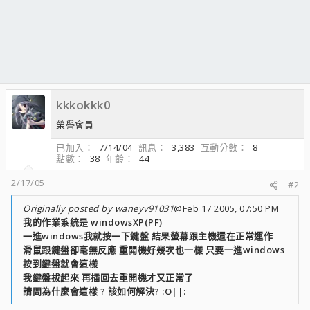
kkkokkk0
榮譽會員
已加入
7/14/04
訊息
3,383
互動分數
8
點數
38
年齡
44
2/17/05
#2
Originally posted by waneyv91031
@Feb 17 2005, 07:50 PM
我的作業系統是 windowsXP(PF)
一進windows我就按一下鍵盤 結果螢幕跟主機還在正常運作
滑鼠跟鍵盤卻毫無反應 重開機好幾次也一樣 只要一進windows
按到鍵盤就會這樣
我鍵盤拔起來 再插回去重開機才又正常了
請問為什麼會這樣 ? 該如何解決? :O||: