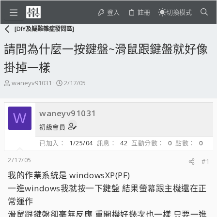
登入
註冊
切換模式
[DIY及疑難雜症發問區]
請問為什麼一按鍵盤~滑鼠跟鍵盤就好像
掛掉一樣
主
開
waneyv91031
2/17/05
題
始
發
日
起
期
waneyv91031
W
人
初級會員
已加入
1/25/04
訊息
42
互動分數
0
點數
0
2/17/05
#1
我的作業系統是 windowsXP(PF)
一進windows我就按一下鍵盤 結果螢幕跟主機還在正
常運作
滑鼠跟鍵盤卻毫無反應 重開機好幾次也一樣 只要一進