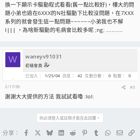
換一下顯示卡驅動程式看看(舊一點比較好)，樓大的問
題小弟也過在6XXX的N社驅動下比較沒問題，在7XXX
系列的就會發生這一點問題~~~~~~小弟我也不解
l||| ，為啥新驅動的毛病會比較多呢 ;ng; ............
waneyv91031
W
初級會員
已加入
1/25/04
訊息
42
互動分數
0
點數
0
2/17/05
#3
謝謝大大提供的方法 我試試看嚕 :lol:
你必須登入或註冊才能在此回覆。
Facebook
X
Bluesky
LinkedIn
Reddit
Pinterest
Tumblr
WhatsApp
電子郵
連
分享：