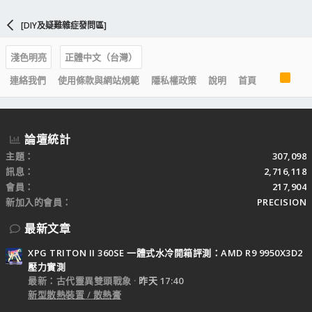
[DIY及疑難雜症發問區]
淺色明亮
正體中文（台灣）
R
連絡我們
使用條款與網站規範
隱私權政策
說明
首頁
S
S
論壇統計
主題
307,098
訊息
2,716,118
會員
217,904
新加入的會員
PRECISION
最新文章
XPG TRITON II 360SE 一體式水冷開箱評測：AMD R9 9950X3D2
壓力實測
最新：古代靈異雙頭戰象
昨天 17:40
新型散熱裝置 / 散熱膏