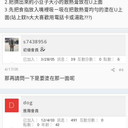
2.把擠出來約小豆子大小的散熱膏放在U上面
3.先把食指放入嘴裡吸ㄧ吸在把散熱膏均勻的塗在U上
面(站上釵h大大喜歡用電話卡或湯匙???)
s7438956
初級會員
已加入
3/28/05
訊息
39
互動分數
0
點數
6
4/17/05
#6
那再請問一下是要塗在那一面呢
dog
D
進階會員
已加入
12/4/03
訊息
491
互動分數
0
點數
0
年齡
43