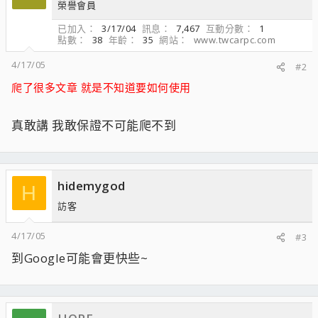
榮譽會員
已加入
3/17/04
訊息
7,467
互動分數
1
點數
38
年齡
35
網站
www.twcarpc.com
4/17/05
#2
爬了很多文章 就是不知道要如何使用
真敢講 我敢保證不可能爬不到
hidemygod
H
訪客
4/17/05
#3
到Google可能會更快些~