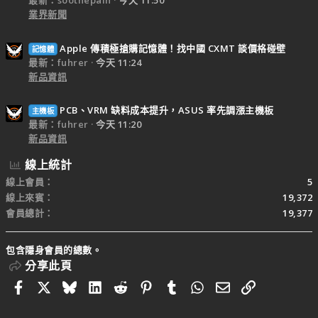
最新：soothepain
今天 11:50
業界新聞
Apple 傳積極搶購記憶體！找中國 CXMT 談價格碰壁
記憶體
最新：fuhrer
今天 11:24
新品資訊
PCB、VRM 缺料成本提升，ASUS 率先調漲主機板
主機板
最新：fuhrer
今天 11:20
新品資訊
線上統計
線上會員
5
線上來賓
19,372
會員總計
19,377
包含隱身會員的總數。
分享此頁
Facebook
X
Bluesky
LinkedIn
Reddit
Pinterest
Tumblr
WhatsApp
電子郵件
連結