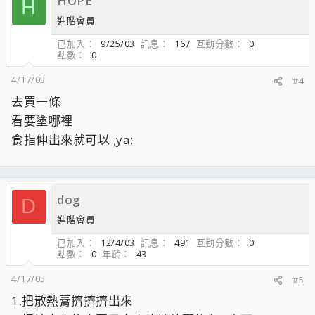
HOPE
H
進階會員
已加入
9/25/03
訊息
167
互動分數
0
點數
0
4/17/05
#4
去買一條
看要塗哪裡
食指伸出來就可以 ;ya;
dog
D
進階會員
已加入
12/4/03
訊息
491
互動分數
0
點數
0
年齡
43
4/17/05
#5
1.把散熱膏擠擠擠出來