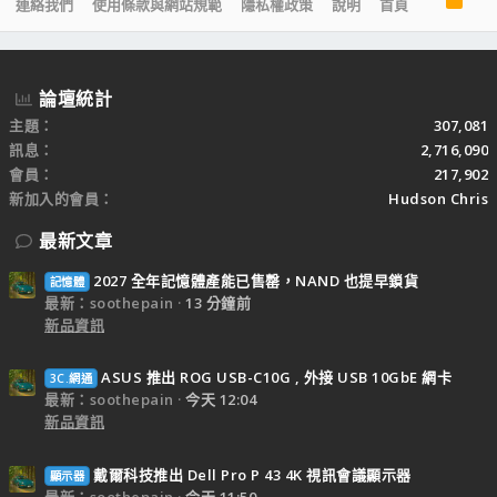
連絡我們
使用條款與網站規範
隱私權政策
說明
首頁
S
S
論壇統計
主題
307,081
訊息
2,716,090
會員
217,902
新加入的會員
Hudson Chris
最新文章
2027 全年記憶體產能已售罄，NAND 也提早鎖貨
記憶體
最新：soothepain
13 分鐘前
新品資訊
ASUS 推出 ROG USB-C10G , 外接 USB 10GbE 網卡
3C.網通
最新：soothepain
今天 12:04
新品資訊
戴爾科技推出 Dell Pro P 43 4K 視訊會議顯示器
顯示器