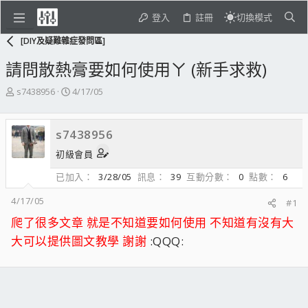
登入
註冊
切換模式
[DIY及疑難雜症發問區]
請問散熱膏要如何使用ㄚ (新手求救)
主
開
s7438956
4/17/05
題
始
發
日
起
期
s7438956
人
初級會員
已加入
3/28/05
訊息
39
互動分數
0
點數
6
4/17/05
#1
爬了很多文章 就是不知道要如何使用 不知道有沒有大
大可以提供圖文教學 謝謝
:QQQ: