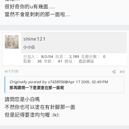
很好奇你的u有幾面.....
當然不會是刺刺的那一面啦....
shine121
小小白
已加入
8/2/04
訊息
2,189
互動分數
0
點數
36
年齡
41
網站
造訪網站
4/17/05
#9
Originally posted by s7438956
@Apr 17 2005, 02:49 PM
那再請問一下是要塗在那一面呢
請問您是小白嗎
不然你也可以塗在有針腳那一面
但是記得要塗均勻喔 :lkl: