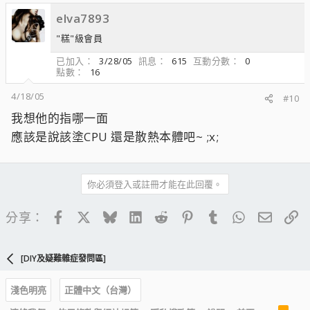
elva7893
"糕"級會員
已加入
3/28/05
訊息
615
互動分數
0
點數
16
4/18/05
#10
我想他的指哪一面
應該是說該塗CPU 還是散熱本體吧~ ;x;
你必須登入或註冊才能在此回覆。
Facebook
X
Bluesky
LinkedIn
Reddit
Pinterest
Tumblr
WhatsApp
電子郵
連
分享：
[DIY及疑難雜症發問區]
淺色明亮
正體中文（台灣）
R