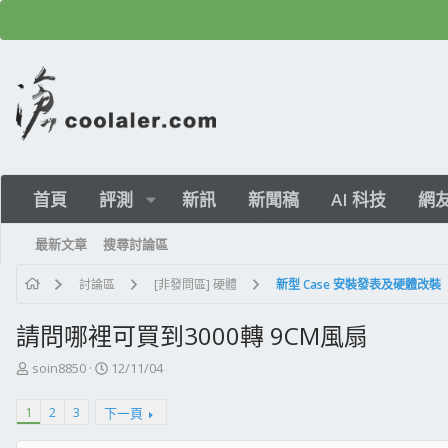
首頁
評測
新訊
新聞稿
AI 科技
網
最新文章
搜尋討論區
討論區
[非發問區] 硬體
新型 Case 安裝發表及硬體改裝
請問哪裡可買到3000轉 9CM風扇
主
開
soin8850
12/11/04
題
始
發
日
1
2
3
下一頁
起
期
人