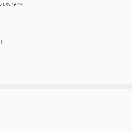
04, 08:19 PM
l: