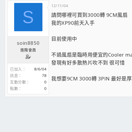
12/11/04
S
請問哪裡可買到3000轉 9CM風扇
我的XP90前天入手
目前使用中
soin8850
進階會員
不過風扇是臨時用便宜的Cooler mast
發現有好多散熱片吹不到 很可惜
已加入
8/6/04
訊息
78
我想要9CM 3000轉 3PIN 最好
互動分數
0
點數
0