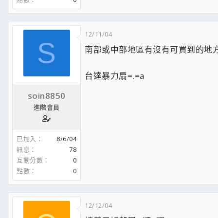
12/11/04
S
南部或中部地區有沒有可買到的地
台達暴力扇=.=a
soin8850
進階會員
已加入
8/6/04
訊息
78
互動分數
0
點數
0
12/12/04