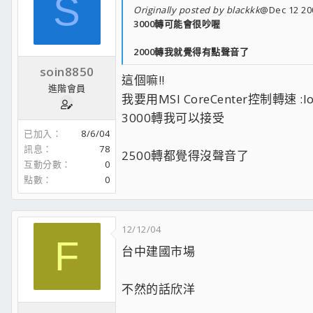
S
Originally posted by blackkk
@Dec 12 20
3000轉可能會很吵喔
2000轉我就覺得有點聲音了
soin8850
這個嘛!!
進階會員
我要用MSI CoreCenter控制轉速 :lo
3000轉我可以接受
已加入
8/6/04
訊息
78
2500轉都覺得沒聲音了
互動分數
0
點數
0
12/12/04
F
台中建國市場
不然的話欣洋