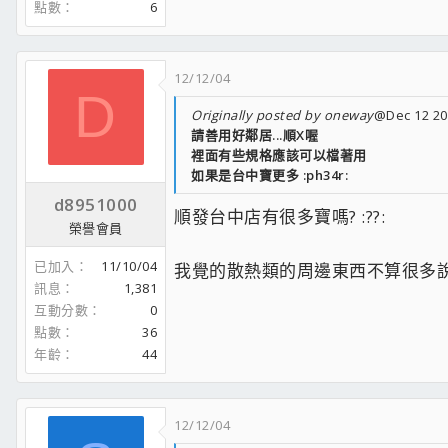
點數
6
12/12/04
D
Originally posted by oneway
@Dec 12 20
請善用好鄰居...順X喔
裡面有些規格應該可以檔著用
如果是台中寶更多 :ph34r:
d8951000
順發台中店有很多寶嗎? :??:
榮譽會員
已加入
11/10/04
我覺的散熱類的周邊東西不算很多
訊息
1,381
互動分數
0
點數
36
年齡
44
12/12/04