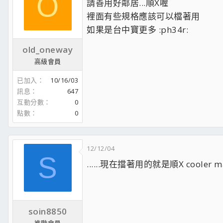
O
請善用好鄰居...順X喔
裡面有些規格應該可以檔著用
如果是台中寶更多 :ph34r:
old_oneway
高級會員
已加入
10/16/03
訊息
647
互動分數
0
點數
0
12/12/04
S
......現在擋著用的就是順X cooler
soin8850
進階會員