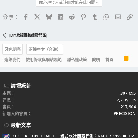
你必須登入或註冊才能在此回覆。
Facebook
X
Bluesky
LinkedIn
Reddit
Pinterest
Tumblr
WhatsApp
電子郵
連
分享：
[DIY及疑難雜症發問區]
淺色明亮
正體中文（台灣）
R
連絡我們
使用條款與網站規範
隱私權政策
說明
首頁
S
S
論壇統計
主題
307,095
訊息
2,716,115
會員
217,904
新加入的會員
PRECISION
最新文章
XPG TRITON II 360SE 一體式水冷開箱評測：AMD R9 9950X3D2