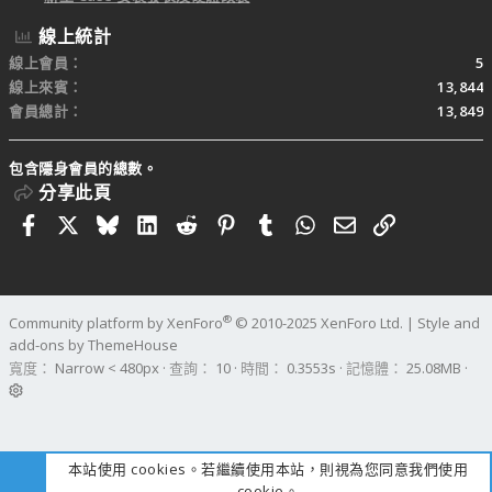
線上統計
線上會員
5
線上來賓
13,844
會員總計
13,849
包含隱身會員的總數。
分享此頁
Facebook
X
Bluesky
LinkedIn
Reddit
Pinterest
Tumblr
WhatsApp
電子郵件
連結
®
Community platform by XenForo
© 2010-2025 XenForo Ltd.
|
Style and
add-ons by ThemeHouse
寬度
查詢
10
時間
0.3553s
記憶體
25.08MB
本站使用 cookies。若繼續使用本站，則視為您同意我們使用
cookie。