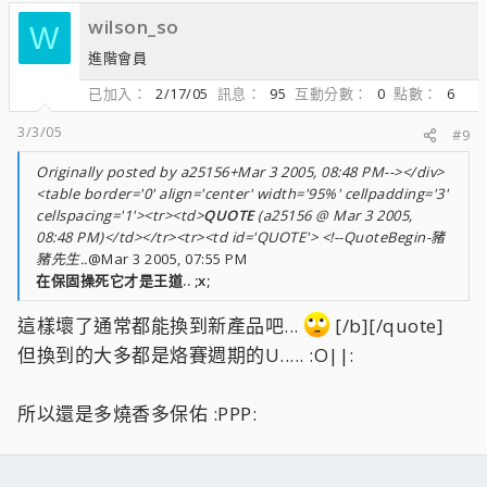
wilson_so
W
進階會員
已加入
2/17/05
訊息
95
互動分數
0
點數
6
3/3/05
#9
Originally posted by a25156+Mar 3 2005, 08:48 PM--></div>
<table border='0' align='center' width='95%' cellpadding='3'
cellspacing='1'><tr><td>
QUOTE
(a25156 @ Mar 3 2005,
08:48 PM)</td></tr><tr><td id='QUOTE'> <!--QuoteBegin-豬
豬先生..
@Mar 3 2005, 07:55 PM
在保固操死它才是王道.. ;x;
這樣壞了通常都能換到新產品吧...
[/b][/quote]
但換到的大多都是烙賽週期的U..... :O||:
所以還是多燒香多保佑 :PPP: