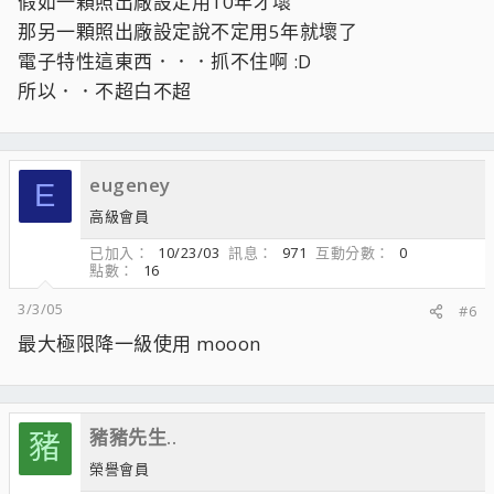
假如一顆照出廠設定用10年才壞
那另一顆照出廠設定說不定用5年就壞了
電子特性這東西．．．抓不住啊 :D
所以．．不超白不超
eugeney
E
高級會員
已加入
10/23/03
訊息
971
互動分數
0
點數
16
3/3/05
#6
最大極限降一級使用 mooon
豬豬先生..
豬
榮譽會員