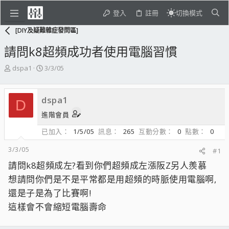
登入
註冊
切換模式
[DIY及疑難雜症發問區]
請問k8超頻成功者使用電腦習慣
主
開
dspa1
3/3/05
題
始
發
日
起
期
dspa1
D
人
進階會員
已加入
1/5/05
訊息
265
互動分數
0
點數
0
3/3/05
#1
請問k8超頻成左?看到你們超頻成左漲阪Z另人羨慕
想請問你們是不是平常都是用超頻的時脈使用電腦啊,
還是子是為了比賽啊!
這樣會不會縮短電腦壽命