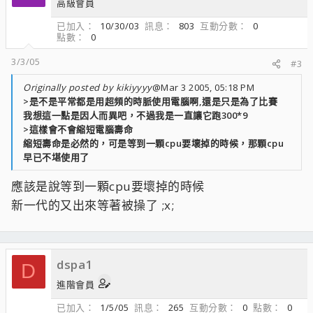
高級會員
已加入
10/30/03
訊息
803
互動分數
0
點數
0
3/3/05
#3
Originally posted by kikiyyyy
@Mar 3 2005, 05:18 PM
>是不是平常都是用超頻的時脈使用電腦啊,還是只是為了比賽
我想這一點是因人而異吧，不過我是一直讓它跑300*9
>這樣會不會縮短電腦壽命
縮短壽命是必然的，可是等到一顆cpu要壞掉的時候，那顆cpu
早已不堪使用了
應該是說等到一顆cpu要壞掉的時候
新一代的又出來等著被操了 ;x;
dspa1
D
進階會員
已加入
1/5/05
訊息
265
互動分數
0
點數
0