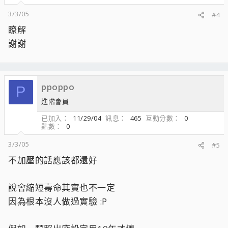
3/3/05
#4
瞭解
謝謝
ppoppo
P
進階會員
已加入
11/29/04
訊息
465
互動分數
0
點數
0
3/3/05
#5
不加壓的話應該都還好
說會縮短壽命其實也不一定
因為根本沒人做過實驗 :P