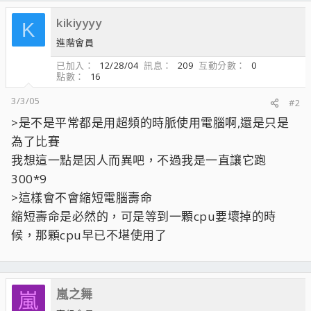
kikiyyyy
K
進階會員
已加入
12/28/04
訊息
209
互動分數
0
點數
16
3/3/05
#2
>是不是平常都是用超頻的時脈使用電腦啊,還是只是
為了比賽
我想這一點是因人而異吧，不過我是一直讓它跑
300*9
>這樣會不會縮短電腦壽命
縮短壽命是必然的，可是等到一顆cpu要壞掉的時
候，那顆cpu早已不堪使用了
嵐之舞
嵐