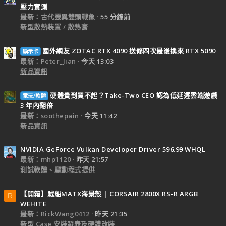
壓力實測
最新：古代靈異雙頭戰象
55 分鐘前
新型散熱裝置 / 散熱膏
國外網友 ZOTAC RTX 4090 送修四次最後換來 RTX 5090
顯示卡
最新：Peter_Jian
今天 13:03
新品資訊
硬體貴到買不起？Take-Two CEO 認為低延遲雲端遊戲
電玩/軟體
3 年內翻倍
最新：soothepain
今天 11:42
新品資訊
NVIDIA GeForce Vulkan Developer Driver 596.99 WHQL
最新：mhp1120
昨天 21:57
測試軟體、驅動程式提供
【開箱】賊船MATX海景殼 | CORSAIR 2800X RS-R ARGB
R
WEHITE
最新：RickWang0412
昨天 21:35
新型 Case 安裝發表及硬體改裝