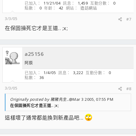
已加入
11/21/04
訊息
1,459
互動分數
0
點數
0
年齡
42
網站
造訪網站
3/3/05
#7
在保固操死它才是王道.. ;x;
a25156
阿辰
已加入
1/4/05
訊息
3,222
互動分數
0
點數
36
3/3/05
#8
Originally posted by 豬豬先生..
@Mar 3 2005, 07:55 PM
在保固操死它才是王道.. ;x;
這樣壞了通常都能換到新產品吧...