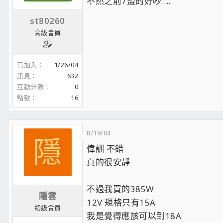
不然之前7盟的好吵....
st80260
高級會員
已加入
1/26/04
訊息
632
互動分數
0
點數
16
8/19/04
隱
偉訓 不錯
真的很安靜
不過我買的385W
隱雲
12V 規格只有15A
初級會員
我是覺得應該可以到18A