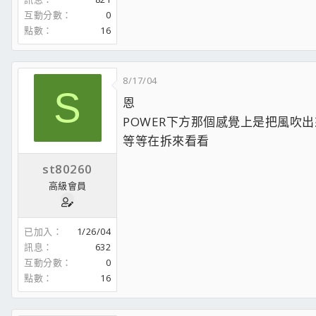
互動分數
0
點數
16
8/17/04
S
恩
POWER下方那個感覺上是把風吹出來
等等在拆來看看
st80260
高級會員
已加入
1/26/04
訊息
632
互動分數
0
點數
16