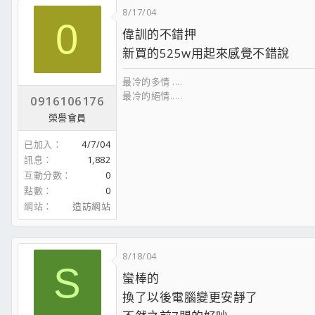
8/17/04
0
偉訓的不錯押
新買的525w用起來感覺不錯說
最冷的多情 ....
最冷的絕情.....
0916106176
榮譽會員
已加入
4/7/04
訊息
1,882
互動分數
0
點數
0
網站
造訪網站
8/18/04
S
蠻棒的
換了以後電腦變更安靜了