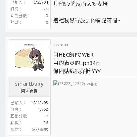
已加入
6/23/04
其他5V的反而太多安培
訊息
26
互動分數
0
這裡我覺得設計的有點可惜~
點數
0
8/20/04
用HEC的POWER
用的滿爽的 :ph34r:
保固貼紙很好拆 YYY
smartbaby
榮譽會員
已加入
10/12/03
訊息
1,762
互動分數
0
點數
36
網站
造訪網站