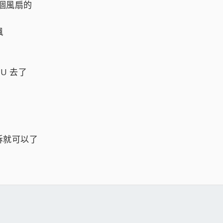
2個風扇的
飆
U 去了
拆就可以了