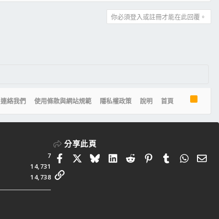
你必須登入或註冊才能在此回覆。
R
連絡我們
使用條款與網站規範
隱私權政策
說明
首頁
S
S
分享此頁
7
Facebook
X
Bluesky
LinkedIn
Reddit
Pinterest
Tumblr
Whats
電
14,731
連結
14,738