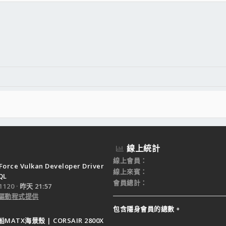
件
結
線上統計
線上會員
Force Vulkan Developer Driver
線上來賓
QL
會員總計
120
昨天 21:57
驅動程式提供
包含隱身會員的總數。
ATX海景殼 | CORSAIR 2800X