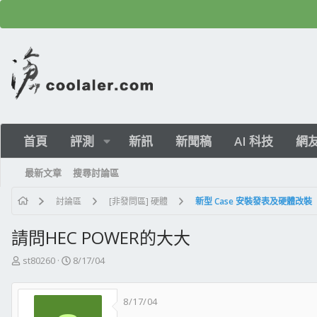
首頁
評測
新訊
新聞稿
AI 科技
網
最新文章
搜尋討論區
討論區
[非發問區] 硬體
新型 Case 安裝發表及硬體改裝
請問HEC POWER的大大
主
開
st80260
8/17/04
題
始
發
日
8/17/04
起
期
人