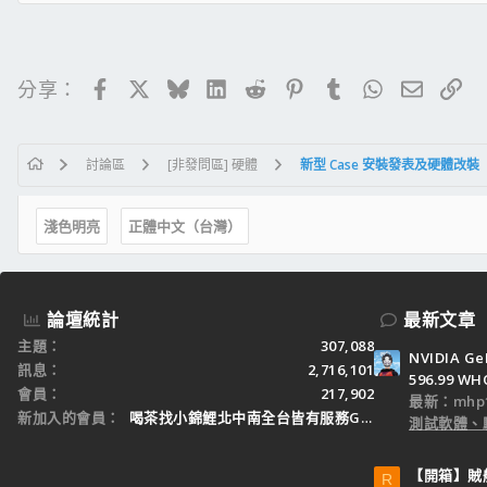
Facebook
X
Bluesky
LinkedIn
Reddit
Pinterest
Tumblr
WhatsApp
電子郵
連
分享：
討論區
[非發問區] 硬體
新型 Case 安裝發表及硬體改裝
淺色明亮
正體中文（台灣）
論壇統計
最新文章
主題
307,088
NVIDIA Ge
訊息
2,716,101
596.99 WH
會員
217,902
最新：mhp1
新加入的會員
喝茶找小錦鯉北中南全台皆有服務Gleezy：tw3
測試軟體、
【開箱】賊船M
R