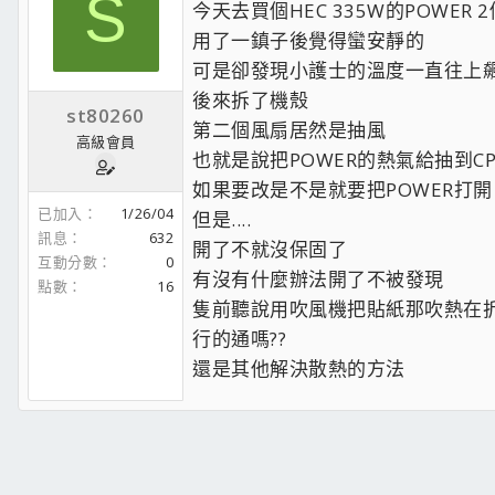
S
今天去買個HEC 335W的POWER 
用了一鎮子後覺得蠻安靜的
可是卻發現小護士的溫度一直往上
後來拆了機殼
st80260
第二個風扇居然是抽風
高級會員
也就是說把POWER的熱氣給抽到CP
如果要改是不是就要把POWER打開
已加入
1/26/04
但是....
訊息
632
開了不就沒保固了
互動分數
0
有沒有什麼辦法開了不被發現
點數
16
隻前聽說用吹風機把貼紙那吹熱在
行的通嗎??
還是其他解決散熱的方法